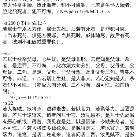
若人怀畜生胎。堕此胎者。犯小可悔罪。△若畜生怀人胎者。
堕此胎死者。犯不可悔。
7 N% @6 n! q% M: L: C. v
~s 20
0 t) T4 i- r& L; ^
若居士作杀人方便。居士先死。后若有死者。是罪犯可悔。
（当未死前。仅犯方便罪。当其死时。戒体随尽。故后有死
者。彼则不犯破戒重罪也）。
~s 21
若居士欲杀父母。心生疑。是父母非耶。若定知是父母。杀
者。是逆罪。不可悔。（此亦须六句分别。父母。父母想。父
母疑。二句。是逆。父母。非父母想。及非父母三句。皆犯不
可悔。非逆。）△若居士生疑。是人非人。若心定知是人。杀
者犯不可悔。（亦应六句分别。二不可悔。四可悔。如前所
明）。
. ^0 ]5 ~+ f1 f* u$ k/ f
~s 22
若人捉贼。欲将杀。贼得走去。若以官力。若聚落力。追逐是
贼。若居士逆道来。追者问居士言。汝见贼不。是居士先於贼
有恶心瞋恨。语言。我见在是处。以是因缘。令贼失命者。犯
不可悔。△若人将眾多贼欲杀。是贼得走去。若以官力。若聚
落力。追逐。是居士逆道来。追者问居士言。汝见贼不。是贼