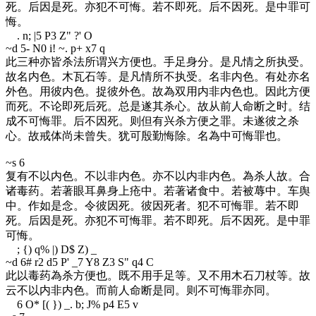
死。后因是死。亦犯不可悔。若不即死。后不因死。是中罪可
悔。
. n; |5 P3 Z" ?' O
~d 5
- N0 i! ~. p+ x7 q
此三种亦皆杀法所谓兴方便也。手足身分。是凡情之所执受。
故名内色。木瓦石等。是凡情所不执受。名非内色。有处亦名
外色。用彼内色。捉彼外色。故為双用内非内色也。因此方便
而死。不论即死后死。总是遂其杀心。故从前人命断之时。结
成不可悔罪。后不因死。则但有兴杀方便之罪。未遂彼之杀
心。故戒体尚未曾失。犹可殷勤悔除。名為中可悔罪也。
~s 6
复有不以内色。不以非内色。亦不以内非内色。為杀人故。合
诸毒药。若著眼耳鼻身上疮中。若著诸食中。若被蓐中。车舆
中。作如是念。令彼因死。彼因死者。犯不可悔罪。若不即
死。后因是死。亦犯不可悔罪。若不即死。后不因死。是中罪
可悔。
; {) q% |) D$ Z) _
~d 6
# r2 d5 P' _7 Y8 Z3 S" q4 C
此以毒药為杀方便也。既不用手足等。又不用木石刀杖等。故
云不以内非内色。而前人命断是同。则不可悔罪亦同。
6 O* [( }) _. b; J% p4 E5 v