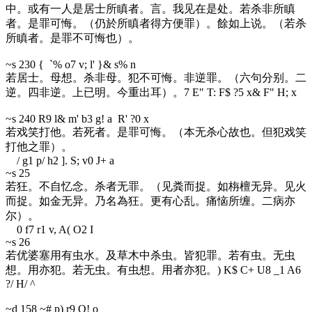
中。或有一人是居士所瞋者。言。我见在是处。若杀非所瞋
者。是罪可悔。（仍於所瞋者得方便罪）。餘如上说。（若杀
所瞋者。是罪不可悔也）。
~s 23
0 { `% o7 v; l' }& s% n
若居士。母想。杀非母。犯不可悔。非逆罪。（六句分别。二
逆。四非逆。上已明。今重出耳）。
7 E" T: F$ ?5 x& F" H; x
~s 24
0 R9 l& m' b3 g! a R' ?0 x
若戏笑打他。若死者。是罪可悔。（本无杀心故也。但犯戏笑
打他之罪）。
/ g1 p/ h2 ]. S; v0 J+ a
~s 25
若狂。不自忆念。杀者无罪。（见粪而捉。如栴檀无异。见火
而捉。如金无异。乃名為狂。更有心乱。痛恼所缠。二病亦
尔）。
0 f7 r1 v, A( O2 I
~s 26
若优婆塞用有虫水。及草木中杀虫。皆犯罪。若有虫。无虫
想。用亦犯。若无虫。有虫想。用者亦犯。
) K$ C+ U8 _1 A6
?/ H/ ^
~d 15
8 ~# p) r9 O! o