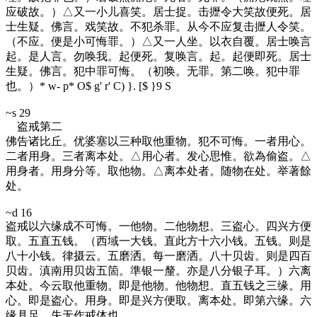
应破故。）△又一小儿喜笑。居士捉。击攊令大笑故便死。居
士生疑。佛言。戏笑故。不犯杀罪。从今不应复击攊人令笑。
（不应。便是小可悔罪。）△又一人坐。以衣自覆。居士唤言
起。是人言。勿唤我。起便死。复唤言。起。起便即死。居士
生疑。佛言。犯中罪可悔。（初唤。无罪。第二唤。犯中罪
也。）
* w- p* O$ g' r' C) }. [$ }9 S
~s 29
盗戒第二
佛告诸比丘。优婆塞以三种取他重物。犯不可悔。一者用心。
二者用身。三者离本处。△用心者。发心思惟。欲為偷盗。△
用身者。用身分等。取他物。△离本处者。随物在处。举著餘
处。
~d 16
盗戒以六缘成不可悔。一他物。二他物想。三盗心。四兴方便
取。五直五钱。（西域一大钱。直此方十六小钱。五钱。则是
八十小钱。律摄云。五磨洒。每一磨洒。八十贝齿。则是四百
贝齿。滇南用贝齿五箇。準银一釐。亦是八分银子耳。）六离
本处。今云取他重物。即是他物。他物想。直五钱之三缘。用
心。即是盗心。用身。即是兴方便取。离本处。即第六缘。六
缘具足。失无作戒体也。