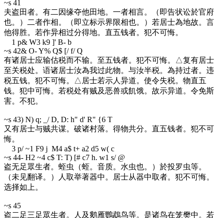
~s 41
夫盗田者。有二因缘夺他田地。一者相言。（即告状讼於官府
也。）二者作相。（即立标示界限相也。）若居士為地故。言
他得胜。若作异相过分得地。直五钱者。犯不可悔。
1 p& W3 k9 ]' B- b
~s 42
& O- Y% Q$ [/ f/ Q
有诸居士应输估税而不输。至五钱者。犯不可悔。△复有居士
至关税处。语诸居士汝為我过此物。与汝半税。為持过者。违
税五钱。犯不可悔。△居士若示人异道。使令失税。物直五
钱。犯中可悔。若税处有贼及恶兽或飢饿。故示异道。令免斯
害。不犯。
~s 43
) N) q; _/ D, D: h" d' R" {6 T
又有居士与贼共谋。破诸村落。得物共分。直五钱者。犯不可
悔。
3 p/ ~1 F9 j M4 a$ t+ a2 d5 w( c
~s 44
- H2 ~4 c$ T: T) [# c7 h. w1 s/ @
盗无足眾生者。蛭虫（蛭。音质。水虫也。）於投罗虫等。
（未见翻译。）人取举著器中。居士从器中取者。犯不可悔。
选择如上。
~s 45
盗二足三足眾生者。人及鹅雁鸚鵡鸟等。是诸鸟在笼樊中。若