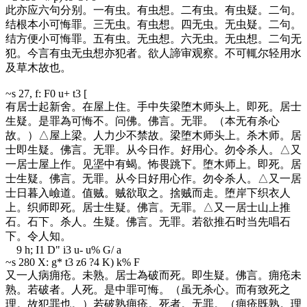
此亦应六句分别。一有虫。有虫想。二有虫。有虫疑。二句。
结根本小可悔罪。三无虫。有虫想。四无虫。无虫疑。二句。
结方便小可悔罪。五有虫。无虫想。六无虫。无虫想。二句无
犯。今言有虫无虫想亦犯者。欲人諦审观察。不可輒尔轻用水
及草木故也。
~s 27
, f: F0 u+ t3 [
有居士起新舍。在屋上住。手中失梁堕木师头上。即死。居士
生疑。是罪為可悔不。问佛。佛言。无罪。（本无有杀心
故。）△屋上梁。人力少不禁故。梁堕木师头上。杀木师。居
士即生疑。佛言。无罪。从今日作。好用心。勿令杀人。△又
一居士屋上作。见埿中有蝎。怖畏跳下。堕木师上。即死。居
士生疑。佛言。无罪。从今日好用心作。勿令杀人。△又一居
士日暮入嶮道。值贼。贼欲取之。捨贼而走。堕岸下织衣人
上。织师即死。居士生疑。佛言。无罪。△又一居士山上推
石。石下。杀人。生疑。佛言。无罪。若欲推石时当先唱石
下。令人知。
9 h; I1 D" i3 u- u% G/ a
~s 28
0 X: g* t3 z6 ?4 K) k% F
又一人病痈疮。未熟。居士為破而死。即生疑。佛言。痈疮未
熟。若破者。人死。是中罪可悔。（虽无杀心。而有致死之
理。故犯罪也。）若破熟痈疮。死者。无罪。（痈疮既熟。理