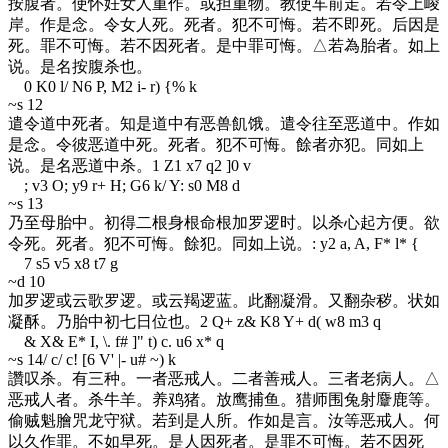
按腹者。使怀妊女人重作。或担重物。教使车前走。若令上峻
岸。作是念。令女人死。死者。犯不可悔。若不即死。后因是
死。罪不可悔。若不因死者。是中罪可悔。△若為胎者。如上
说。是名按腹杀也。
0 K0 l/ N6 P, M2 i- r) {% k
~s 12
遣令道中死者。知是道中有恶兽飢饿。遣令往至恶道中。作如
是念。令彼恶道中死。死者。犯不可悔。餘者亦犯。同如上
说。是名恶道中杀。
1 Z1 x7 q2 ]0 v
; v3 O; y9 r+ H; G6 k/ Y: s0 M8 d
~s 13
乃至母胎中。初得二根身根命根加罗逻时。以杀心起方便。欲
令死。死者。犯不可悔。餘犯。同如上说。
: y2 a, A, F* l* {
7 s5 v5 x8 t7 g
~d 10
加罗逻或云歌罗逻。或云羯逻蓝。此翻凝滑。又翻杂秽。状如
凝酥。乃胎中初七日位也。
2 Q+ z& K8 Y+ d( w8 m3 q
& X& E* I, \. f# ]" t) c. u6 x* q
~s 14
/ c/ c! [6 V' |- u# ~) k
讚叹杀。有三种。一者恶戒人。二者善戒人。三者老病人。△
恶戒人者。杀牛羊。养鸡猪。放鹰捕鱼。猎师围兔射麞鹿等。
偷贼魁膾咒龙守狱。若到是人所。作如是言。汝等恶戒人。何
以久作罪。不如早死。是人因死者。是罪不可悔。若不因死