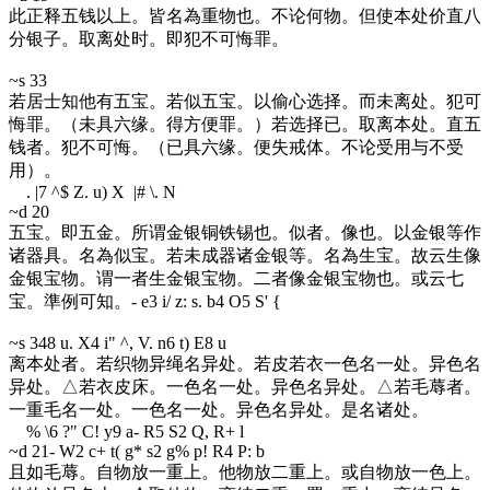
此正释五钱以上。皆名為重物也。不论何物。但使本处价直八
分银子。取离处时。即犯不可悔罪。
~s 33
若居士知他有五宝。若似五宝。以偷心选择。而未离处。犯可
悔罪。（未具六缘。得方便罪。）若选择已。取离本处。直五
钱者。犯不可悔。（已具六缘。便失戒体。不论受用与不受
用）。
. |7 ^$ Z. u) X |# \. N
~d 20
五宝。即五金。所谓金银铜铁锡也。似者。像也。以金银等作
诸器具。名為似宝。若未成器诸金银等。名為生宝。故云生像
金银宝物。谓一者生金银宝物。二者像金银宝物也。或云七
宝。準例可知。
- e3 i/ z: s. b4 O5 S' {
~s 34
8 u. X4 i" ^, V. n6 t) E8 u
离本处者。若织物异绳名异处。若皮若衣一色名一处。异色名
异处。△若衣皮床。一色名一处。异色名异处。△若毛蓐者。
一重毛名一处。一色名一处。异色名异处。是名诸处。
% \6 ?" C! y9 a- R5 S2 Q, R+ l
~d 21
- W2 c+ t( g* s2 g% p! R4 P: b
且如毛蓐。自物放一重上。他物放二重上。或自物放一色上。