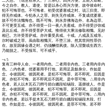
二人想。（谓意在杀人。）三杀心。四兴方便。五前人命断。
今之自作。教人。遣使。皆是以杀心而兴方便。故夺彼命时。
犯不可悔罪也。不可悔者。初受优婆塞戒之时。说三归竟。即
得无作戒体。今犯杀人之罪。则失无作戒体。不复成优婆塞。
故不可作法懺悔也。既不可悔。则永弃佛海边外。名為边罪。
不可更受五戒。亦不得受一日一夜八关斋戒。亦不得受沙弥戒
及比丘戒。亦不得受菩萨大戒。惟得依大乘法修取相懺。见好
相已。方许受菩萨戒。亦许重受具戒。十戒。八戒及五戒等。
尔时破戒之罪。虽由取相懺灭。不堕三涂。然其世间性罪仍
在。故至因缘会遇之时。仍须酬偿夙债。除入涅槃或生西方。
乃能脱之。不受报耳。可不戒乎。
~s 5
复有三种夺人命。一者用内色。二者用非内色。三者用内非内
色。△内色者。优婆塞用手打他。若用足及餘身分。作如是
念。令彼因死。彼因死者。是犯不可悔罪。若不即死。后因是
死。亦犯不可悔。若不即死后不因死。是中罪可悔。△用非内
色者。若人以木瓦石刀矟弓箭白鑞段铅锡段。遥掷彼人。作是
念。令彼因死。彼因死者。犯不可悔罪。若不即死。后因是
死。亦犯不可悔。若不即死。后不因死。是中罪可悔。△用内
非内色者。若以手捉木瓦石刀矟弓箭白鑞段铅锡段木段。打
他。作如是念。令彼因死。彼因死者。是罪不可悔。若不即