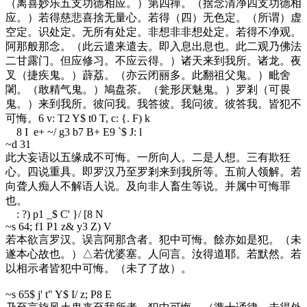
（离喜妙乐五支功德相应。）第四禪。（捨念清净四支功德相
应。）若得慈悲喜捨无量心。若得（四）无色定。（所谓）虚
空定。识处定。无所有处定。非想非非想处定。若得不净观。
阿那般那念。（此云遣来遣去。即入息出息也。此二观乃佛法
二甘露门。但应修习。不应云得。）诸天来到我所。诸龙。夜
叉（捷疾鬼。）薜荔。（亦云闭丽多。此翻祖父鬼。）毗舍
闍。（敢精气鬼。）鳩盘茶。（瓮形厌魅鬼。）罗剎（可畏
鬼。）来到我所。彼问我。我答彼。我问彼。彼答我。皆犯不
可悔。
6 v: T2 Y$ t0 T, c: {. F) k
8 I e+ ~/ g3 b7 B+ E9 `$ J: l
~d 31
此大妄语以五缘成不可悔。一所向人。二是人想。三有欺狂
心。四说重具。即罗汉乃至罗剎来到我所等。五前人领解。若
向聋人痴人不解语人说。及向非人畜生等说。并属中可悔罪
也。
: ?) p1 _$ C' }/ [8 N
~s 64
; f1 P1 z& y3 Z) V
若本欲言罗汉。误言阿那含者。犯中可悔。餘亦如是犯。（未
遂本心故也。）△若优婆塞。人问言。汝得道耶。若默然。若
以相示者皆犯中可悔。（未了了故）。
~s 65
$ j' t" Y$ I/ z; P8 E