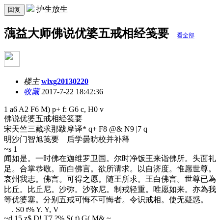
护生放生
回复
蕅益大师佛说优婆五戒相经笺要
看全部
楼主
wlxg20130220
收藏
2017-7-22 18:42:36
1 a6 A2 F6 M) p+ f: G6 c, H0 v
佛说优婆五戒相经笺要
宋天竺三藏求那跋摩译
* q+ F8 @& N9 |7 q
明沙门智旭笺要 后学曇昉校并补释
~s 1
闻如是。一时佛在迦维罗卫国。尔时净饭王来诣佛所。头面礼
足。合掌恭敬。而白佛言。欲所请求。以自济度。惟愿世尊。
哀州我志。佛言。可得之愿。随王所求。王白佛言。世尊已為
比丘。比丘尼。沙弥。沙弥尼。制戒轻重。唯愿如来。亦為我
等优婆塞。分别五戒可悔不可悔者。令识戒相。使无疑惑。
. S0 t% Y. Y, V
~d 1
5 z$ D! T7 ?% S( t) G( M& ~