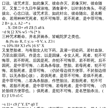
口说。读咒术言。如此像灭。彼命亦灭。若像灭时。彼命随
灭。又复二十九日牛屎涂地。酒食著中。以针刺衣角头。寻还
拔出。心念口说。读咒术言。如此针出。彼命随出。是名断
命。若用种种咒死者。犯不可悔罪。若不死者。是中罪可悔。
2 B+ p, z. A2 ~* s
. X: D8 D+ e9 Z$ |5 a8 k
~d 9
( [2 X% w5 ~% [* h
三种咒术断命。并名厌祷杀。皆毗陀罗之类也。
& j% m- R, f: y; s- ~9 V, x. Z3 t
~s 10
% H# X3 e% }6 S" X
又复堕胎者。与有胎女人吐下药。及灌一切处药。若针血脉。
乃至出眼泪药。作是念。以是因缘。令女人死。死者。犯不可
悔罪。若不即死。后因是死。亦犯不可悔罪。若不即死。后不
因死。是中罪可悔。△若為杀母故。堕胎。若母死者。犯不可
悔。若胎死者。是罪可悔。（仍於母边得方便罪。不於胎边得
罪。以无杀胎心故）。若俱死者。是罪不可悔。若俱不死者。
是中罪可悔。△若為杀胎故。作堕胎法。若胎死者。犯不可
悔。若胎不死者。是中罪可悔。若母死者。是中罪可悔。（仍
於胎得方便罪也。）俱死者。是犯不可悔。是名堕胎杀法。
(
E) ]! U9 o5 C
~s 11
+ c9 j" Y. E* q0 T