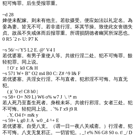
犯可悔罪。后生受报罪重。
~d 28
婢使未配嫁。则未有他主。若欲摄受。便应如法以礼定名。為
妾為妻。皆无不可。若非道行淫。坏其节操。致使此女丧德失
贞。故虽不失戒体而后报罪重。所谓损阴德者幽冥所深恶也。
0 R5 `2 r- U: P7 K
~s 56
/ ~/ Y5 L2 E. @' V4 I
若优婆塞。有男子童使人等。共彼行淫二处。犯不可悔罪。餘
轻犯罪。同上说。
! O' z k0 C& H
~s 57
1 W+ B" O2 m4 B0 C: Z# ^9 I& F
若优婆塞。共淫女行淫。不与直者。犯邪淫不可悔。与直无
犯。
( j( `0 e! C8 h0 |
~s 58
+ O+ N9 L) W6 o% w7 J \. \* m
若人死乃至畜生死者。身根未坏。共彼行邪淫。女者三处。犯
不可悔。轻犯同上说。
. `% I' x9 j9 R
. Y, O4 f+ m& y
~s 59
+ i, g0 J: A w0 _4 ^+ E
若优婆塞。自受八支。（谓一日一夜八关戒斋。）行淫者。犯
不可悔。八支无复邪正。一切皆犯。
, _! e% N6 G8 S0 o. t! _/ D