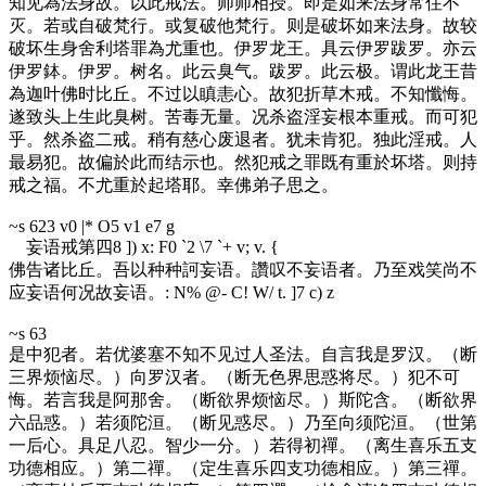
知见為法身故。以此戒法。师师相授。即是如来法身常住不
灭。若或自破梵行。或复破他梵行。则是破坏如来法身。故较
破坏生身舍利塔罪為尤重也。伊罗龙王。具云伊罗跋罗。亦云
伊罗鉢。伊罗。树名。此云臭气。跋罗。此云极。谓此龙王昔
為迦叶佛时比丘。不过以瞋恚心。故犯折草木戒。不知懺悔。
遂致头上生此臭树。苦毒无量。况杀盗淫妄根本重戒。而可犯
乎。然杀盗二戒。稍有慈心废退者。犹未肯犯。独此淫戒。人
最易犯。故偏於此而结示也。然犯戒之罪既有重於坏塔。则持
戒之福。不尤重於起塔耶。幸佛弟子思之。
~s 62
3 v0 |* O5 v1 e7 g
妄语戒第四
8 ]) x: F0 `2 \7 `+ v; v. {
佛告诸比丘。吾以种种訶妄语。讚叹不妄语者。乃至戏笑尚不
应妄语何况故妄语。
: N% @- C! W/ t. ]7 c) z
~s 63
是中犯者。若优婆塞不知不见过人圣法。自言我是罗汉。（断
三界烦恼尽。）向罗汉者。（断无色界思惑将尽。）犯不可
悔。若言我是阿那舍。（断欲界烦恼尽。）斯陀含。（断欲界
六品惑。）若须陀洹。（断见惑尽。）乃至向须陀洹。（世第
一后心。具足八忍。智少一分。）若得初禪。（离生喜乐五支
功德相应。）第二禪。（定生喜乐四支功德相应。）第三禪。