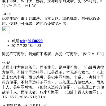
戒不可悔。即白佛。佛言。汝与药浆时死者。犯戒不可悔。
$
}( s/ \+ J6 [2 u; e/ f- W
~d 14
此结集家引事明判罪法。而文太略。準餘律部。若作此议论
时。便犯小可悔罪。若同心令彼觅药者。
板凳
wlxg20130220
2017-7-22 18:44:33
同犯不可悔罪。若知而不遮者。亦犯中可悔罪。
' |& G' v1 H8 ]
~s 18
若居士作方便欲杀母。而杀非母。是中罪可悔。（仍於母边得
方便罪。不於非母边得罪。以是误杀。本无杀心故也。）△若
居士欲杀非母。而自杀母。是犯中罪可悔。非逆。（亦於非母
得方便罪。不於母边得杀罪也）。△若居士方便欲杀人。而杀
非人。是中罪可悔。（但於人边得方便罪）。△若居士作方便
欲杀非人。而杀人者。犯小可悔罪。（但於非得人方便罪）。
9 N; Z5 U; p0 M- N1 l; T1 x
~s 19
% |7 B( w+ h5 |( j( [ z3 \