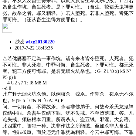
罪。不从人及畜生得杀罪。以於人及畜生本无杀心故。）△若
為畜生作坑。畜生死者。是下罪可悔。（畜生。较诸天鬼神更
劣。故杀之者。罪又稍轻。）若人堕死。若非人堕死。皆犯下
罪可悔。（还从畜生边得方便罪也）。
沙发
wlxg20130220
2017-7-22 18:43:35
△若优婆塞不定為一事作坑。诸有来者皆令堕死。人死者。犯
不可悔。非人死者。中罪可悔。畜生死者。下罪可悔。都无死
者。犯三方便可悔罪。是名无烟火坑杀也。
: G- Z1 \0 x) k$ N'
P5 p) k
4 U2 y7 T; f8 M8 M
~d 8
此广释无烟火坑杀他。以例核杀。弶杀。作穽杀。拨杀无不尔
也。
9 [% h `/ f& N `6 A: A( P
问。一切有命。不得故杀。杀者非佛弟子。何故今杀天龙鬼神
仅结中罪。杀畜生仅结下罪。犹不失戒。不至堕落耶。答。凡
论失戒。须破根本四重。所谓杀人。盗五钱。邪淫。大妄语。
此四重中。随犯一种。决非作法之所能懺。至如杀非人畜生
等。性罪虽重。而於违无作罪犹為稍轻。今云中罪可悔。下罪