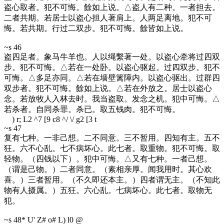
盗心取者。犯不可悔。餘如上说。△盗人有二种。一者担去。
二者共期。若居士以盗心担人著肩上。人两足离地。犯不可
悔。若共期。行过二双步。犯不可悔。餘皆如上说。
~s 46
盗四足者。象马牛羊也。人以绳繫著一处。以盗心牵将过四双
步。犯不可悔。△若在一处卧。以盗心驱起。过四双步。犯不
可悔。△多足亦同。△若在墙壁篱障内。以盗心驱出。过群四
双步者。犯不可悔。餘如上说。△若在外放之。居士以盗心
念。若放牧人入林去时。我当盗取。发念之机。犯中可悔。△
若杀者。自同杀罪。杀已。取五钱肉。犯不可悔。
) r; L2 ^7 [9 c8 ^/ \/ g2 [3 t
~s 47
复有七种。一非己想。二不同意。三不暂用。四知有主。五不
狂。六不心乱。七不病坏心。此七者。取重物。犯不可悔。取
轻物。（四钱以下）。犯中可悔。△又有七种。一者己想。
（谓是己物。）二者同意。（素相亲厚。闻我用时。其心欢
喜。）三者暂用。（不久即还本主。）四者谓无主。（不知此
物有人摄属。）五狂。六心乱。七病坏心。此七者。取物无
犯。
~s 48
* U' Z# o# L) l0 @