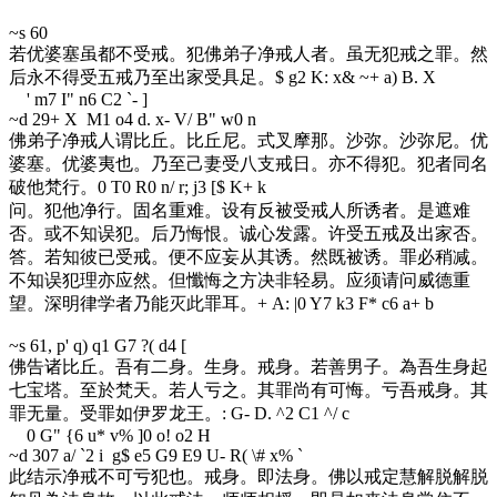
~s 60
若优婆塞虽都不受戒。犯佛弟子净戒人者。虽无犯戒之罪。然
后永不得受五戒乃至出家受具足。
$ g2 K: x& ~+ a) B. X
' m7 I" n6 C2 `- ]
~d 29
+ X M1 o4 d. x- V/ B" w0 n
佛弟子净戒人谓比丘。比丘尼。式叉摩那。沙弥。沙弥尼。优
婆塞。优婆夷也。乃至己妻受八支戒日。亦不得犯。犯者同名
破他梵行。
0 T0 R0 n/ r; j3 [$ K+ k
问。犯他净行。固名重难。设有反被受戒人所诱者。是遮难
否。或不知误犯。后乃悔恨。诚心发露。许受五戒及出家否。
答。若知彼已受戒。便不应妄从其诱。然既被诱。罪必稍减。
不知误犯理亦应然。但懺悔之方决非轻易。应须请问威德重
望。深明律学者乃能灭此罪耳。
+ A: |0 Y7 k3 F* c6 a+ b
~s 61
, p' q) q1 G7 ?( d4 [
佛告诸比丘。吾有二身。生身。戒身。若善男子。為吾生身起
七宝塔。至於梵天。若人亏之。其罪尚有可悔。亏吾戒身。其
罪无量。受罪如伊罗龙王。
: G- D. ^2 C1 ^/ c
0 G" {6 u* v% ]0 o! o2 H
~d 30
7 a/ `2 i g$ e5 G9 E9 U- R( \# x% `
此结示净戒不可亏犯也。戒身。即法身。佛以戒定慧解脱解脱