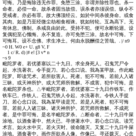
可悔。乃是悔除违无作罪。免堕三涂。非谓并除性罪也。杀一
命者。必偿一命。故杀者固当故偿。误杀者亦须误偿。纵令不
受戒者。亦必有罪。故大佛顶经云。如於中间杀彼身命。或食
其肉。如是乃至经微尘劫相食相诛。犹如转轮。互為高下。无
有休息。佛制。杀戒良由於此。受持不犯。便可永断轮迴。设
复偶犯至心懺悔。永不复造。亦可免堕三涂。故名中可悔。下
可悔耳。设不念佛。求生净土。何由永脱酬偿之苦哉。
. |/ n9
~0 H. W0 e+ U. g8 V, F
1 c/ R. d) |# e! [3 v* n
~s 9
毗陀罗者。若优婆塞以二十九日。求全身死人。召鬼咒尸令
起。水洗著衣。令手捉刀。若心念口说。我為某甲故。作此毗
陀罗。即读咒术。若所欲害人。死者。犯不可悔。若前人入诸
三昧。或天神所护。或大咒师所救解。不成害。犯中可悔。是
名毗陀罗杀也。△半毗陀罗者。若优婆塞二十九日作铁车。作
铁车已。作铁人。召鬼咒铁人令起。水洗著衣。令铁人手捉
刀。若心念口说。我為某甲读是咒。若是人死者。犯不可悔
罪。若前人入诸三昧。诸天神所护。若咒师所救解。不成死
者。是中罪可悔。是名半毗陀罗杀。△断命者。二十九日牛屎
涂地。以酒食著中。然火已。寻便著水中。若心念口说。读咒
术言。如火水中灭。若火灭时。彼命随灭。又复二十九日牛屎
涂地。酒食著中。画作所欲杀人像。作像已。寻还拨灭。心念