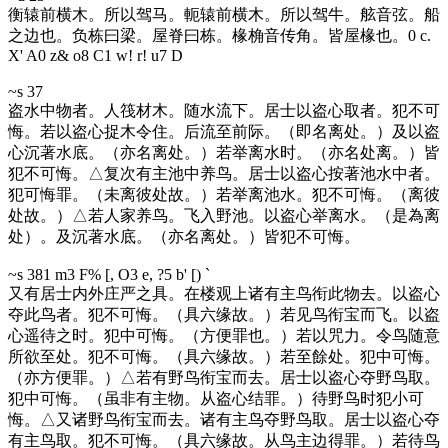
衡辕前横木。所以驾马。軛辕前横木。所以驾牛。舷音弦。船
之边也。负栋曰梁。屋脊曰栋。椽桷音传角。皆屋椽也。
0 c.
X' A0 z& o8 C1 w! r! u7 D
~s 37
盗水中物者。人筏材木。随水流下。居士以盗心取者。犯不可
悔。若以盗心捉木令住。后流至前际。（即名离处。）及以盗
心沉著水底。（亦名离处。）若举离水时。（亦名处离。）皆
犯不可悔。△复次有主池中养鸟。居士以盗心按著池水中者。
犯可悔罪。（未离彼处故。）若举离池水。犯不可悔。（离彼
处故。）△若人家养鸟。飞入野池。以盗心举离水。（是為离
处）。及沉著水底。（亦名离处。）皆犯不可悔。
~s 38
1 m3 F% [, O3 e, ?5 b' [) `
又有居士内外庄严之具。在楼观上诸有主鸟衔此物去。以盗心
夺此鸟者。犯不可悔。（具六缘故。）若见鸟衔宝而飞。以盗
心遥待之时。犯中可悔。（方便罪也。）若以咒力。令鸟随意
所欲至处。犯不可悔。（具六缘故。）若至餘处。犯中可悔。
（亦方便罪。）△若有野鸟衔宝而去。居士以盗心夺野鸟取。
犯中可悔。（虽非有主物。从盗心结罪。）待野鸟时犯小可
悔。△又诸野鸟衔宝而去。诸有主鸟夺野鸟取。居士以盗心夺
有主鸟取。犯不可悔。（具六缘故。从鸟主边得罪。）若待鸟