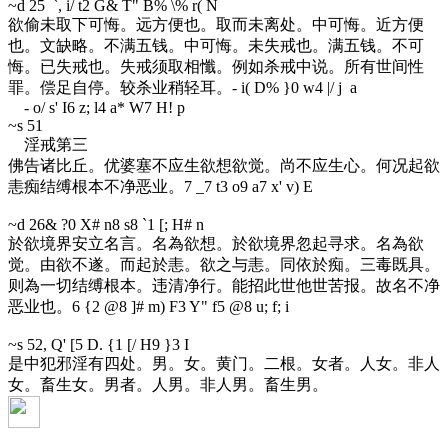
~d 25
`, i/ t2 G& T" B% \% r( N
欲偷未取下可悔。远方便也。取而未离处。中可悔。近方便
也。文缺略。不满五钱。中可悔。未失戒也。满五钱。不可
悔。已失戒也。失戒须取相懺。例如杀戒中说。所有世间性
罪。偿足自停。较杀业稍轻耳。
- i( D% }0 w4 |/ j a
- o/ s' I6 z; l4 a* W7 H! p
~s 51
淫戒第三
佛告诸比丘。优婆塞不应生欲想欲觉。尚不应生心。何况起欲
恚痴结缚根本不净恶业。
7 _7 t3 o9 a7 x' v) E
~d 26
& ?0 X# n8 s8 `1 [; H# n
於欲境界安立名言。名為欲想。於欲境界忽起寻求。名為欲
觉。由欲不遂。而起於恚。欲之与恚。同依於痴。三毒既具。
则為一切结缚根本。违清净行。能招此世他世苦报。故名不净
恶业也。
6 {2 @8 ]# m) F3 Y" f5 @8 u; f; i
~s 52
, Q' [5 D. {1 [/ H9 }3 I
是中犯邪淫有四处。男。女。黄门。二根。女者。人女。非人
女。畜生女。男者。人男。非人男。畜生男。