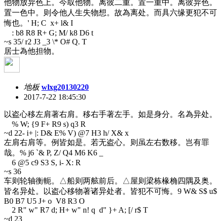
他物放异色上。今取他物。离彼二重。置一重中。离彼异色。
置一色中。则令他人生失物想。故為离处。而具六缘更犯不可
悔也。
' H; C x+ l& I
: b8 R8 R+ G; M/ k8 D6 t
~s 35
/ r2 J3 _3 \* O# Q. T
居士為他担物。
地板
wlxg20130220
2017-7-22 18:45:30
以盗心移左肩著右肩。移右手著左手。如是身分。名為异处。
% W; {9 F+ R9 s) q3 R
~d 22
- i+ |: D& E% V) @7 H3 h/ X& x
左肩右肩等。例皆如是。若无盗心。则虽左右数移。岂有罪
哉。
% j6 `& P, Z/ Q4 M6 K6 _
6 @5 c9 S3 S, i- X: R
~s 36
车则轮轴衡軛。△船则两舷前后。△屋则梁栋椽桷四隅及奥。
皆名异处。以盗心移物著诸异处者。皆犯不可悔。
9 W& S$ u$
B0 B7 U5 J+ o V8 R3 O
2 R" w" R7 d; H+ w" n! q d" }+ A; [/ r$ T
~d 23