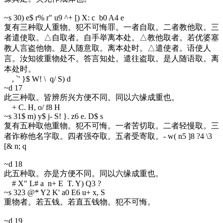
~s 30
) e$ r% r" u9 ^+ [) X: c b0 A4 e
复有三种取人重物。犯不可悔罪。一者自取。二者教他取。三
者遣使取。△自取者。自手举离本处。△教他取者。若优婆塞
教人言盗他物。是人随意取。离本处时。△遣使者。语使人
言。汝知彼重物处不。答言知处。遣往盗取。是人随语取。离
本处时。
, `' }$ W! \ q/ S) d
~d 17
此三种取。皆辨所兴方便不同。同以六缘成重也。
+ C. H, o/ f8 H
~s 31
$ m) y$ j- S! }. z6 e. D$ s
复有五种取他重物。犯不可悔。一者苦切取。二者轻慢取。三
者诈称他名字取。四者强夺取。五者受寄取。
- w( n5 ]8 ?4 \3
[& n; q
~d 18
此五种取。亦是方便不同。同以六缘成重也。
# X" L# a n+ E T. Y) Q3 ?
~s 32
3 @* Y2 K' a0 E6 u+ x, S
重物者。若五钱。若直五钱物。犯不可悔。
~d 19