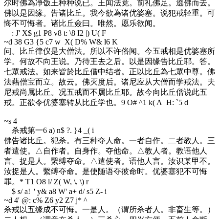
尔时佛為净饭王种种说已。王闻法竟。前礼佛足。遶佛而去。
佛以是因缘。告诸比丘。我今欲為诸优婆塞。说犯戒轻重。可
悔不可悔者。诸比丘僉曰。唯然。愿乐欲闻。
: J' X$ g1 P8 v8 t: \8 I2 |) U( F
~d 3
8 G3 {5 c7 w X( D% W& l6 K
问。比丘律仪是大僧法。所以不许俗闻。今五戒相是优婆塞所
学。何故不向王说。乃待王去之后。以是因缘告比丘耶。答。
七眾戒法。如来皆於比丘僧中结者。正以比丘為七眾中尊。佛
法藉僧宝而立。故云。佛灭度后。诸尼应从大僧而学戒法。夫
尼戒尚属比丘。况五戒而不属比丘耶。故今向比丘僧说此五
戒。正欲令优婆塞转从比丘学也。
9 O# ^1 k( A H: `5 d
~s 4
杀戒第一
6 a) n$ ?. }4 _( i
佛告诸比丘。犯杀。有三种夺人命。一者自作。二者教人。三
者遣使。△自作者。自身作。夺他命。△教人者。教语他人
言。捉是人。繫缚夺命。△遣使者。语他人言。汝识某甲不。
汝捉是人。繫缚夺命。是使随语夺彼命时。优婆塞犯不可悔
罪。
* T1 O8 l/ Z( W, \, \) r
$ s/ a! |' y& a8 W' a+ d/ s5 Z- i
~d 4
' @: c% Z6 y2 Z7 j* ^
杀戒以五缘成不可悔。一是人。（谓所杀者人。非畜生等。）