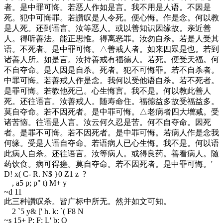
者。是中罪可悔。若恶人作如是言。我不用是人语。不因是
死。犯中可悔罪。若讚叹是人令死。便心悔。作是念。何以教
是人死。还到语言。汝等恶人。或以善知识因缘故。亲近善
人。得听善法。能正思惟。得离恶罪。汝勿自杀。若是人受其
语。不死者。是中罪可悔。△善戒人者。如来四眾是也。若到
诸善人所。如是言。汝持善戒有福德人。若死。便受天福。何
不自夺命。是人因是自杀。死者。犯不可悔罪。若不自杀者。
中罪可悔。若善戒人作是念。我何以受他语自杀。若不死者。
是罪可悔。若教他死已。心生悔言。我不是。何以教此善人
死。还往语言。汝善戒人。随寿命住。福德益多故受福益多。
莫自夺命。若不因死者。是中罪可悔。△老病者四大增减。受
诸苦恼。往语是人言。汝云何久忍是苦。何不自夺命。因死
者。是罪不可悔。若不因死者。是中罪可悔。若病人作是念我
何缘。受是人语自夺命。若语病人已心生悔。我不是。何以语
此病人自杀。还往语言。汝等病人。或得良药。善看病人。随
药饮食。病可得瘥。莫自夺命。若不因死者。是中罪可悔。
'
D! x( C- R. N$ }0 Z1 z ?
, a5 p; p" t) M+ y
~d 11
此三种讚叹杀。皆广标中所无。然并如文可知。
2 `5 y& [' h. k: `( F8 N
~s 15
+ P; F; L' b: Q