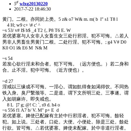
#
5
wlxg20130220
2017-7-22 18:46:30
黄门。二根。亦同於上类。
5 z& o7 W& m. m( b l" s1 T8 l
4 H; w9 c+ \# c' ^
~s 53
/ v# I$ b$ _4 T2 {, P8 T6 E. W
若优婆塞与人女非人女畜生女三处行邪淫。犯不可悔。△若人
男非人男畜生男黄门二根。二处行淫。犯不可悔。
; g4 V# D0
K0 O1 l& E6 M N& M
~s 54
若发心欲行淫未和合者。犯下可悔。（远方便也。）若二身和
合。止不淫。犯中可悔。（近方便也）。
~d 27
淫戒以三缘成不可悔。一淫心。谓如飢得食如渴得饮。不同热
铁入身。臭尸繫颈等。二是道。谓下文所明三处。三事遂。谓
入如胡麻许。即失戒也。
8 L ]7 g; @! C: `, s9 d. h4 o
~s 55
6 f1 A7 b/ V. M" p+ E d
若优婆塞。婢使已配嫁有主於中行邪淫者。犯不可悔。餘轻
犯。如上说。三处者。口处。大便。小便处。除是三处。餘处
行欲。皆可悔。△若优婆塞。婢使未配嫁。於中非道行淫者。