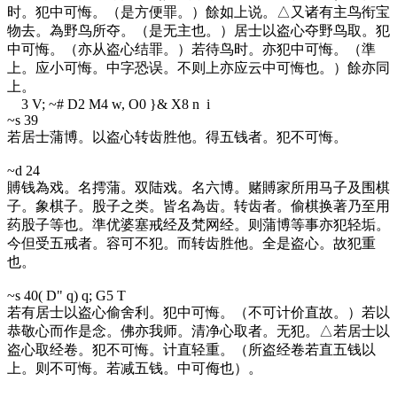
时。犯中可悔。（是方便罪。）餘如上说。△又诸有主鸟衔宝
物去。為野鸟所夺。（是无主也。）居士以盗心夺野鸟取。犯
中可悔。（亦从盗心结罪。）若待鸟时。亦犯中可悔。（準
上。应小可悔。中字恐误。不则上亦应云中可悔也。）餘亦同
上。
3 V; ~# D2 M4 w, O0 }& X8 n i
~s 39
若居士蒲博。以盗心转齿胜他。得五钱者。犯不可悔。
~d 24
賻钱為戏。名摴蒲。双陆戏。名六博。赌賻家所用马子及围棋
子。象棋子。股子之类。皆名為齿。转齿者。偷棋换著乃至用
药股子等也。準优婆塞戒经及梵网经。则蒲博等事亦犯轻垢。
今但受五戒者。容可不犯。而转齿胜他。全是盗心。故犯重
也。
~s 40
( D" q) q; G5 T
若有居士以盗心偷舍利。犯中可悔。（不可计价直故。）若以
恭敬心而作是念。佛亦我师。清净心取者。无犯。△若居士以
盗心取经卷。犯不可悔。计直轻重。（所盗经卷若直五钱以
上。则不可悔。若减五钱。中可侮也）。