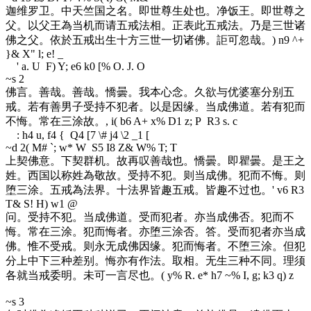
迦维罗卫。中天竺国之名。即世尊生处也。净饭王。即世尊之
父。以父王為当机而请五戒法相。正表此五戒法。乃是三世诸
佛之父。依於五戒出生十方三世一切诸佛。詎可忽哉。
) n9 ^+
}& X" l; e! _
' a. U F) Y; e6 k0 [% O. J. O
~s 2
佛言。善哉。善哉。憍曇。我本心念。久欲与优婆塞分别五
戒。若有善男子受持不犯者。以是因缘。当成佛道。若有犯而
不悔。常在三涂故。
, i( b6 A+ x% D1 z; P R3 s. c
: h4 u, f4 { Q4 [7 \# j4 \2 _1 [
~d 2
( M# `; w* W S5 I8 Z& W% T; T
上契佛意。下契群机。故再叹善哉也。憍曇。即瞿曇。是王之
姓。西国以称姓為敬故。受持不犯。则当成佛。犯而不悔。则
堕三涂。五戒為法界。十法界皆趣五戒。皆趣不过也。
' v6 R3
T& S! H) w1 @
问。受持不犯。当成佛道。受而犯者。亦当成佛否。犯而不
悔。常在三涂。犯而悔者。亦堕三涂否。答。受而犯者亦当成
佛。惟不受戒。则永无成佛因缘。犯而悔者。不堕三涂。但犯
分上中下三种差别。悔亦有作法。取相。无生三种不同。理须
各就当戒委明。未可一言尽也。
( y% R. e* h7 ~% I, g; k3 q) z
~s 3