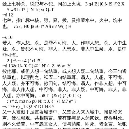
餘上七种杀。说犯与不犯。同如上火坑。
3 q4 B( |0 f- f9 @2 X
5 w9 b. f* ]. N k; v( Q- f
~d 12
七种。指广标中核。弶。穽。拨。及推著水中。火中。坑中
也。
c5 c; H0 ]# s6 f* A$ m/ W( |( H
~s 16
若人。作人想。杀。是罪不可悔。人。作非人想。杀。人中生
疑。杀。皆犯不可悔。非人。人想杀。非人中生疑。杀。是中
罪可悔。
2 {% ~: s4 }' r1 ?! j
~d 13
& U- `0 C( @" N' ^. Z \6 w Y
按他部。或但人想一句结重。或人想人疑二句结重。今三句皆
结重也。以理酌之。祇应二句结重耳。谓人。人想。不可悔。
人人疑。亦不可悔。餘四句。结可悔。谓人。作非人想。中可
悔。非人作人想。中可悔。非人。非人疑。中可悔。非人。非
人想。亦中可悔。
- i8 I1 {& r( {/ }0 L' Q
; }# z, m0 n6 p0 N; r; J, {" {! M7 e" ?
~s 17
+ e) _1 Q2 S' D1 H8 ^
又一人被截手足置著城壍中。又眾女人来入城中。闻是啼哭
声。便往就观。共相谓言。若有能与是人药浆饮。使得时死。
则不久受苦。中有愚直女人。便与药浆。即死。诸女言。汝犯