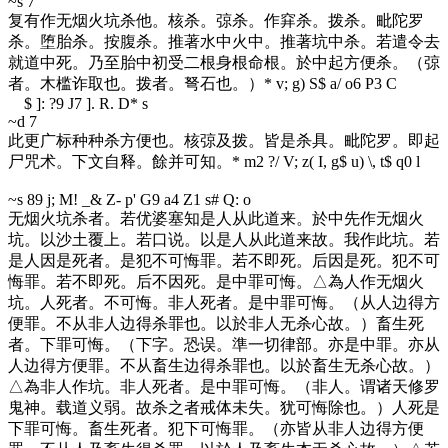
~s 7
复有作无烟火坑杀他。核杀。弶杀。作穽杀。拨杀。毗陀罗
杀。堕胎杀。按腹杀。推著水中火中。推著坑中杀。若遣令去
就道中死。乃至胎中初受二根身根命根。於中起方便杀。（弶
者。木槛诈取也。拨者。弩石也。）
* v; g) S$ a/ o6 P3 C
$ ]: ?9 J7 ]. R. D* s
~d 7
此更广标种种杀方便也。核弶及拨。皆是杀具。毗陀罗。即起
尸咒术。下文自释。餘并可知。
* m2 ?/ V; z( I, g$ u) \, t$ q0 l
~s 8
9 j; M! _& Z- p' G9 a4 Z1 s# Q: o
无烟火坑杀者。若优婆塞知是人从此道来。於中先作无烟火
坑。以沙土覆上。若口说。以是人从此道来故。我作此坑。若
是人因是死者。是犯不可悔罪。若不即死。后因是死。犯不可
悔罪。若不即死。后不因死。是中罪可悔。△為人作无烟火
坑。人死者。不可悔。非人死者。是中罪可悔。（从人边得方
便罪。不从非人边得杀罪也。以於非人无杀心故。）畜生死
者。下罪可悔。（下字。恐误。準一切律部。亦是中罪。亦从
人边得方便罪。不从畜生边得杀罪也。以於畜生无杀心故。）
△為非人作坑。非人死者。是中罪可悔。（非人。谓诸天修罗
鬼神。载道义弱。故杀之者戒体未失。犹可悔除也。）人死是
下罪可悔。畜生死者。犯下可悔罪。（亦皆从非人边得方便