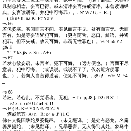
乃至言旋风土鬼来至我所者。犯中可悔。（準十诵律。未得外
凡别总相念。妄言已得。戒未清净妄言持戒清净。未曾读诵经
典。妄言读诵等。并犯中可悔罪）。
: N' W7 G; ~. R- ]
( J$ n+ h: n2 K! F# Y# v
~s 66
若优婆塞。实闻而言不闻。实见而言不见。疑有而言无。无而
言有。如是等妄语皆犯可悔。（更有两舌。恶口。綺语。并皆
犯罪。但不失戒。故云可悔。非谓无性罪也）。
% ^! n6 Y2
g& E
* T* k3 j& e- S/ u. A+ r
~s 67
若发心欲妄语。未言者。犯下可悔。（远方便也。）言而不尽
意者。犯中可悔。（或误说。或说不了了。仅名近方便罪
也。）。若向人自言得道者。便犯不可悔。
, g8 q! i w% M ^4
_
~s 68
若狂。若心乱。不觉语者。无犯。
+ I' r p; J8 ]. D2 d9 S1 f
- e2 x- u5 n9 U2 a4 S! D
~s 69
( B- K% Y0 N% ?0 Z# S
酒戒第五
- A/ n+ R: o4 a- J' }1 O
佛在支提国跋陀罗婆提邑。（未见翻译。）是处有恶龙。名庵
婆罗提陀。（未见翻译。）兄暴恶害。无人得到其处。象马牛