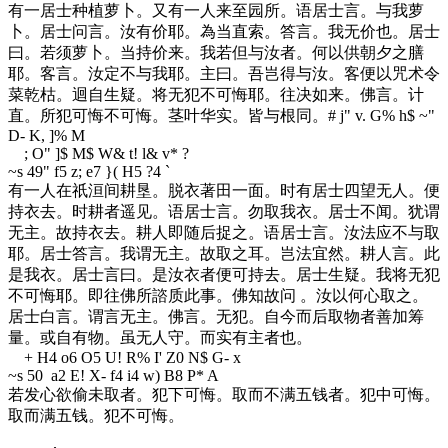
有一居士种植萝卜。又有一人来至园所。语居士言。与我萝
卜。居士问言。汝有价耶。為当直索。答言。我无价也。居士
曰。若须萝卜。当持价来。我若但与汝者。何以供朝夕之膳
耶。客言。汝定不与我耶。主曰。吾岂得与汝。客便以咒术令
菜乾枯。迴自生疑。将无犯不可悔耶。往决如来。佛言。计
直。所犯可悔不可悔。茎叶华实。皆与根同。
# j" v. G% h$ ~"
D- K, ]% M
; O" ]$ M$ W& t! l& v* ?
~s 49
" f5 z; e7 }( H5 ?4 `
有一人在祇洹间耕垦。脱衣著田一面。时有居士四望无人。便
持衣去。时耕者遥见。语居士言。勿取我衣。居士不闻。犹谓
无主。故持衣去。耕人即随后捉之。语居士言。汝法应不与取
耶。居士答言。我谓无主。故取之耳。岂法宜然。耕人言。此
是我衣。居士言曰。是汝衣者便可持去。居士生疑。我将无犯
不可悔耶。即往佛所諮质此事。佛知故问 。汝以何心取之。
居士白言。谓言无主。佛言。无犯。自今而后取物者善加筹
量。或自有物。虽无人守。而实有主者也。
+ H4 o6 O5 U! R% I' Z0 N$ G- x
~s 50
a2 E! X- f4 i4 w) B8 P* A
若发心欲偷未取者。犯下可悔。取而不满五钱者。犯中可悔。
取而满五钱。犯不可悔。