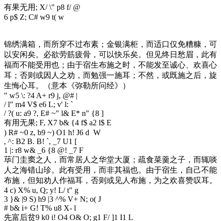
有果无用
; X/ \" p8 f/ @
6 p$ Z; C# w9 t( w
锦绣满箱，而所穿不过布素；金银满柜，而适口仅免糟糠，可
以安闲矣。必欲劳筋疲骨，可以快乐矣。但见终日愁眉，此有
福而不能受用也；由于宿生布施之时，不能发至诚心、欢喜心
耳；否则或因人之劝，而勉强一施耳；不然，或既施之后，旋
生悔心耳。（意本《弥勒所问经》）
" w5 \: ?4 A+ r9 j, @# |
/ l" m4 V$ e6 L; v' l: `
/ ?( u: a9 ?, E# ~" l& E* n" {8 ]
有用无果
; F, X7 b& {4 f$ a2 l$ E
) R# ~0 z, b9 ~) O1 h! J6 d W
, ^: B2 B. B! `, _7 U1 [
1 |: r8 w& _6 {8 @! _7 F
荜门圭窦之人，而常居人之华堂大厦；疏食菜羹之子，而辄啖
人之海错山珍。此有受用，而非其福也。由于宿生，自己不能
布施，但知劝人作福耳，否则或见人布施，为之欢喜赞叹耳。
4 c) X% u, Q; y! L/ t" g
3 }& |9 S) h9 |3 ^% V+ N; o( J
# b& i+ G! T% u8 X- l
先富后贫
9 k0 i! O4 O& O; g1 F/ ]1 I1 L