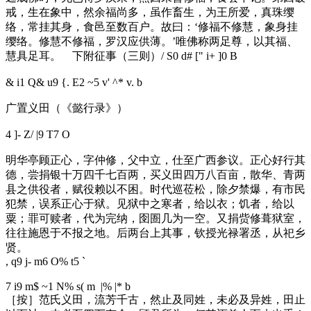
戒，生在象中，然余福尚多，虽作畜生，为王所爱，真珠缨
络，常挂其身，食邑至数百户。故曰：‘修福不修慧，象身挂
缨络。修慧不修福，罗汉应供薄。’唯佛称两足尊，以其福、
慧具足耳。 下附征事（三则）
/ S0 d# [" i+ ]0 B
& i1 Q& u9 {. E2 ~5 v' ^* v. b
广置义田（《懿行录》）
4 ]- Z/ |9 T7 O
明华亭顾正心，字仲修，父中立，仕至广西参议。正心好行其
德，尝捐银十万四千七百两，买义田四万八百亩，散华、青两
县之供役者，赋役赖以不困。时代巡莅松，除夕禁爆，有市民
犯禁，误系正心于狱。见狱中之寒者，给以衣；饥者，给以
粟；罪可赎者，代为完纳，囹圄几为一空。又捐赀修葺狱室，
往往施恩于不报之地。后两台上其事，钦授光禄署丞，从祀乡
贤。
, q9 j- m6 O% t5 `
7 i9 m$ ~1 N% s( m |% |* b
［按］范氏义田，流芳千古，然止及同姓，未必及异姓，田止