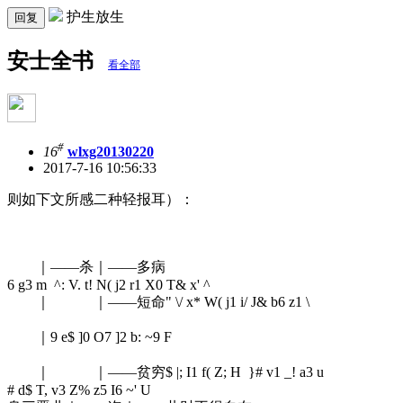
护生放生
回复
安士全书
看全部
#
16
wlxg20130220
2017-7-16 10:56:33
则如下文所感二种轻报耳）：
｜——杀｜——多病
6 g3 m ^: V. t! N( j2 r1 X0 T& x' ^
｜ ｜——短命
" \/ x* W( j1 i/ J& b6 z1 \
｜
9 e$ ]0 O7 ]2 b: ~9 F
｜ ｜——贫穷
$ |; I1 f( Z; H }# v1 _! a3 u
# d$ T, v3 Z% z5 I6 ~' U