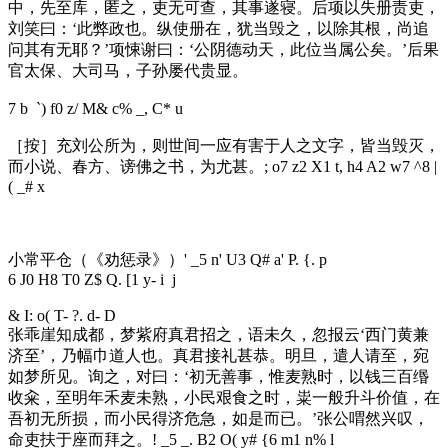
中，先至库，匿之，吏无可查，其事遂寝。后项以失册责吏，
刘笑曰：‘此弊政也。纵使册在，犹当毁之，以除其根，尚追
问其有无耶？’项悚谢曰：‘公阴德动天，此位当属公矣。’后果
官太保、大司马，子孙屡代贵显。
7 b `) f0 z/ M& c% _, C* u
［按］充刘公所为，则世间一应有害于人之文字，皆当毁灭，
而小说、春方、谤佛之书，为尤甚。
; o7 z2 X1 t, h4 A2 w7 ^8 |
( _# x
小常平仓（《劝惩录》）
' _5 n' U3 Q# a' P. {. p
6 J0 H8 T0 Z$ Q. [1 y- i j
& I: o( T- ?. d- D
张乖崖知成都，梦紫府真君招之，语未久，忽报云‘西门黄兼
济至’，乃幅巾道人也。真君接礼甚恭。明旦，遣人请至，宛
如梦所见。询之，对曰：‘初无善事，惟麦熟时，以钱三百缗
收籴，至明年禾麦未熟，小民艰食之时，粜一般升斗价值，在
吾初无所损，而小民得济危急，如是而已。’张公喟然兴叹，
命吏扶于座而拜之。
! _5 _. B2 O( y# {6 m1 n% l