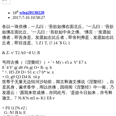
#
18
wlxg20130220
2017-7-16 10:58:27
各以一珠供佛，一儿曰：‘吾欲如佛右面北丘。’一儿曰：‘吾欲
如佛左面比丘。’一儿曰：‘吾欲如中央之佛。’佛言：‘发愿如
佛者，即吾身是。发愿如左比丘者，即舍利弗是，发愿如右比
丘者，即目连是。’
( Z1 T, {! }4 `$ G; }
& Z- v' T2 A0 ~8 U; R
号同古佛（《涅槃经》）
+ `+ M) \- e5 a V' E7 x
8 `4 Y' g( d# r% g( O+ R- q b
" ^. H5 Z# D+ S1 e: c7 b* w. x
+ O, g9 Q3 D4 K r4 p
世尊于无量无边恒河沙劫前，闻古释迦文佛说《涅槃经》，自
卖其身，遍求香华，用以供佛，因得闻《涅槃经》中一偈，乃
发愿云：‘愿我来世成佛，亦同此号。’是故今日如来，亦号释
迦文。
7 ?6 K% m5 n- K1 E$ v
+ F0 {( [% e2 |
G- N! l$ b; E