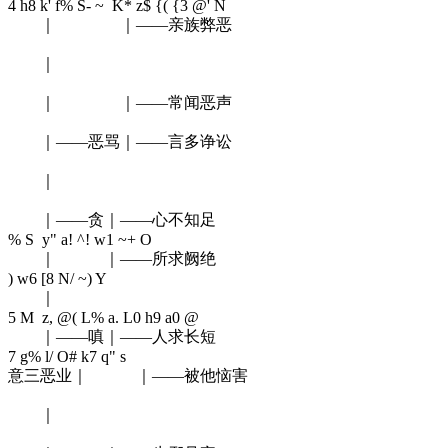
4 h8 k' f% S- ~ K* z$ {( {3 @' N
｜ ｜——亲族弊恶
｜
｜ ｜——常闻恶声
｜——恶骂｜——言多诤讼
｜
｜——贪｜——心不知足
% S y" a! ^! w1 ~+ O
｜ ｜——所求阙绝
) w6 [8 N/ ~) Y
｜
5 M z, @( L% a. L0 h9 a0 @
｜——嗔｜——人求长短
7 g% l/ O# k7 q" s
意三恶业｜ ｜——被他恼害
｜