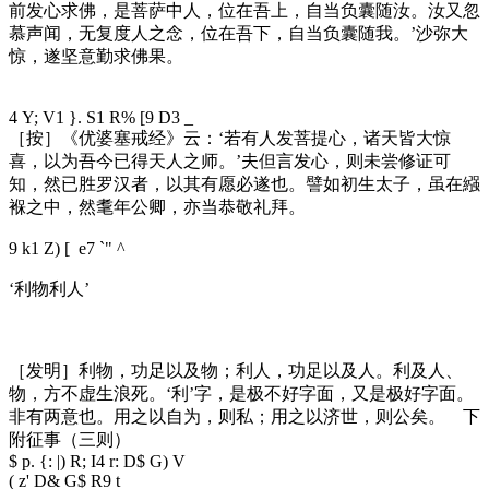
前发心求佛，是菩萨中人，位在吾上，自当负囊随汝。汝又忽
慕声闻，无复度人之念，位在吾下，自当负囊随我。’沙弥大
惊，遂坚意勤求佛果。
4 Y; V1 }. S1 R% [9 D3 _
［按］《优婆塞戒经》云：‘若有人发菩提心，诸天皆大惊
喜，以为吾今已得天人之师。’夫但言发心，则未尝修证可
知，然已胜罗汉者，以其有愿必遂也。譬如初生太子，虽在繦
褓之中，然耄年公卿，亦当恭敬礼拜。
9 k1 Z) [ e7 `" ^
‘利物利人’
［发明］利物，功足以及物；利人，功足以及人。利及人、
物，方不虚生浪死。‘利’字，是极不好字面，又是极好字面。
非有两意也。用之以自为，则私；用之以济世，则公矣。 下
附征事（三则）
$ p. {: |) R; I4 r: D$ G) V
( z' D& G$ R9 t