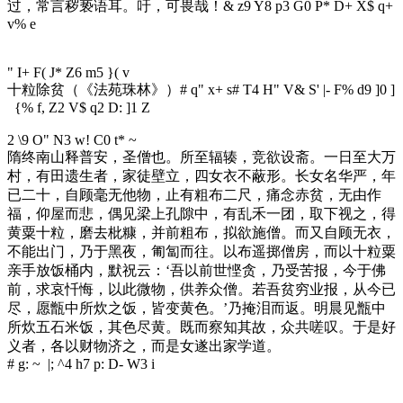
过，常言秽亵语耳。吁，可畏哉！
& z9 Y8 p3 G0 P* D+ X$ q+
v% e
" I+ F( J* Z6 m5 }( v
十粒除贫（《法苑珠林》）
# q" x+ s# T4 H" V& S' |- F% d9 ]0 ]
{% f, Z2 V$ q2 D: ]1 Z
2 \9 O" N3 w! C0 t* ~
隋终南山释普安，圣僧也。所至辐辏，竞欲设斋。一日至大万
村，有田遗生者，家徒壁立，四女衣不蔽形。长女名华严，年
已二十，自顾毫无他物，止有粗布二尺，痛念赤贫，无由作
福，仰屋而悲，偶见梁上孔隙中，有乱禾一团，取下视之，得
黄粟十粒，磨去枇糠，并前粗布，拟欲施僧。而又自顾无衣，
不能出门，乃于黑夜，匍匐而往。以布遥掷僧房，而以十粒粟
亲手放饭桶内，默祝云：‘吾以前世悭贪，乃受苦报，今于佛
前，求哀忏悔，以此微物，供养众僧。若吾贫穷业报，从今已
尽，愿甑中所炊之饭，皆变黄色。’乃掩泪而返。明晨见甑中
所炊五石米饭，其色尽黄。既而察知其故，众共嗟叹。于是好
义者，各以财物济之，而是女遂出家学道。
# g: ~ |; ^4 h7 p: D- W3 i