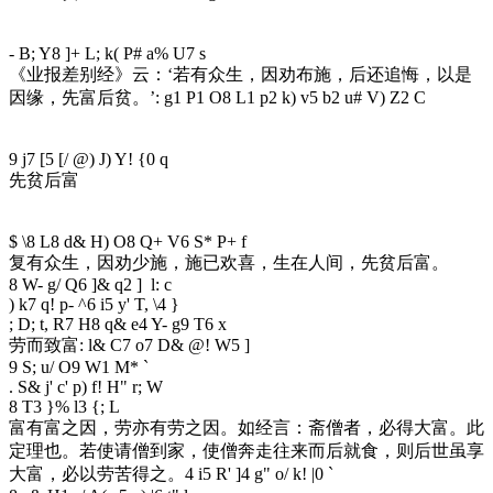
- B; Y8 ]+ L; k( P# a% U7 s
《业报差别经》云：‘若有众生，因劝布施，后还追悔，以是
因缘，先富后贫。’
: g1 P1 O8 L1 p2 k) v5 b2 u# V) Z2 C
9 j7 [5 [/ @) J) Y! {0 q
先贫后富
$ \8 L8 d& H) O8 Q+ V6 S* P+ f
复有众生，因劝少施，施已欢喜，生在人间，先贫后富。
8 W- g/ Q6 ]& q2 ] l: c
) k7 q! p- ^6 i5 y' T, \4 }
; D; t, R7 H8 q& e4 Y- g9 T6 x
劳而致富
: l& C7 o7 D& @! W5 ]
9 S; u/ O9 W1 M* `
. S& j' c' p) f! H" r; W
8 T3 }% l3 {; L
富有富之因，劳亦有劳之因。如经言：斋僧者，必得大富。此
定理也。若使请僧到家，使僧奔走往来而后就食，则后世虽享
大富，必以劳苦得之。
4 i5 R' ]4 g" o/ k! |0 `