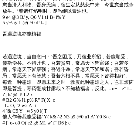
愈当济人利物。吾身无病，宿生定从慈悲中来，今世愈当戒杀
放生。’譬诸灯焰明时，即当继以膏油也。
9 e4 @3 B/ y, Q6 V1 t1 B- i% Y
5 y% g/ f @( ^0 d! l- ]
吾遇逆境亦能植福
若遇逆境，当自念曰：‘吾之困厄，乃宿业所招，若能顺受，
债斯偿矣。不特此也，吾若贫穷，常愿天下皆富饶；吾若多
病，常愿天下皆康强；吾遇斗诤，常愿天下皆和谐；吾若昏
愚，常愿天下有智慧；吾若六根不具，常愿天下皆得相好’。
每逢一种患难，即愿未来之世，救度此种患难之人，岂非烦恼
即是菩提，毒药翻成甘露哉？不知植福者，反此。
- u+ t' e" L-
Z; h/ @ t! L2 x
# B2 G% [1 p% R" F( X. c
. L. O; `2 w2 A i
4 ]& C5 Y+ w5 y0 l( T
他人作善我能受福
/ Y( k& ^2 N3 a9 @0 u1 A' Y0 S/ e
# [ o- o0 O( e2 g6 M1 w' f" B6 |: c