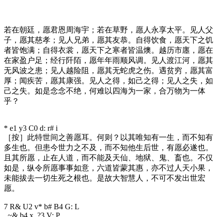
若在朝廷，愿君恩周海宇；若在草野，愿人永享太平。见人父
子，愿其慈孝；见人兄弟，愿其友恭。自得饮食，愿天下之饥
者皆饱满；自得衣裳，愿天下之寒者皆温燠。越历市廛，愿在
在家盈户足；经行阡陌，愿年年雨顺风调。见人渡江河，愿其
无风波之患；见人越险阻，愿其无蛇虎之伤。遇贫穷，愿其富
厚；闻疾苦，愿其康强。见人之得，如己之得；见人之失，如
己之失。如是念念不绝，何难以四海为一家，合万物为一体
乎？
* e1 y3 C0 d: r# i
［按］此特世间之善愿耳。何则？以其唯知有一生，而不知有
多生也。但患今世力之不及，而不知他生后世，有愿必遂也。
且其所愿，止在人道，而不能及天仙、地狱、鬼、畜也。不仅
如是，纵令所愿事事如意，六道皆蒙其惠，亦不过人天小果，
未能拔去一切生死之根也。是故大智慧人，不可不发出世宏
愿。
7 R& U2 v* b# B4 G: L
, ~& b4 x, ?3 V: P