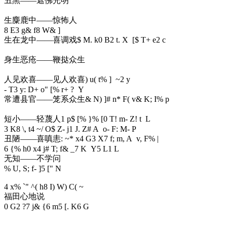
丑黑——遮佛光明
生麋鹿中——惊怖人
8 E3 g& f8 W& ]
生在龙中——喜调戏
$ M. k0 B2 t. X [$ T+ e2 c
身生恶疮——鞭挞众生
人见欢喜——见人欢喜
) u( t% ] ~2 y
- T3 y: D+ o" [% r+ ? Y
常遭县官——笼系众生
& N) ]# n* F( v& K; I% p
短小——轻蔑人
1 p$ [% }% [0 T! m- Z! t L
3 K8 \, t4 ~/ O$ Z- j1 J. Z# A o- F: M- P
丑陋——喜嗔恚
: ~* x4 G3 X7 f; m, A v, F% |
6 {% h0 x4 j# T; f& _7 K Y5 L1 L
无知——不学问
% U, S; f- ]5 [" N
4 x% `" ^( h8 I) W) C( ~
福田心地说
0 G2 ?7 j& {6 m5 [. K6 G