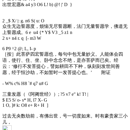
出世宏愿
& a4 y3 O6 L! b) @! |' D }
2 _$ X/ |: g. n6 S( u: O
众生无边誓愿度，烦恼无尽誓愿断，法门无量誓愿学，佛道无
上誓愿成。
6 e u4 {* Y$ V3 _5 z1 n
2 x+ n4 r. q [- m3 W
6 P9 ^2 @; L, I- p
［按］此菩萨四宏誓愿也，每句中包无量妙义。人能体会四
语，使行、住、坐、卧中念念不绝，是亦菩萨而已矣。经
云：‘修行不发菩提心，譬如耕田不下种，纵刻刻发世间善
愿，经于恒沙劫，不如暂时一发菩提心也。’ 附证
- W% c% H8 `# q7 u# G
三童发愿（《阿阇世经》）
; ?5 v7 e" k! T! |
$ E5 S/ o- s* H, l7 X- G
1 O, ]# k: O8 e+ R+ H ]
过去无央数劫前，有佛出世，号一切度如来。时有豪贵家三小
儿，