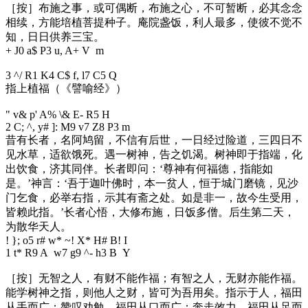
［按］布施之事，或可偶断，布施之心，不可暂断，必其念念
相续，方能培植菩提种子。庵院盏饭，利人最多，使彼不觉不
知，日日供养三宝。
+ J0 a$ P3 u, A+ V m
3 ^/ R1 K4 C$ f, l7 C5 Q
指上植福（《譬喻经》）
" v& p' A% \& E- R5 H
2 C; ^, y# ]: M9 v7 Z8 P3 m
昔有长者，名阿鸠留，不信有后世，一日经过险道，三四日不
见水草，适欲饿死。遇一树神，告之饥渴。树神即于指端，化
出饮食，济其同伴。长者即问：‘尊神有何福德，指能如
是。’神言：‘吾于迦叶佛时，本一贫人，恒于城门磨镜，见沙
门乞食，必举右指，示其有斋之处。如是非一，故今生受用，
皆赖此指。’长者心悟，大修布施，日饭多僧。后生第二天，
为散华天人。
! }; o5 r# w* ~! X* H# B! I
1 t* R9 A w7 g9 ^- h3 B Y
［按］无智之人，有财不能作福；有智之人，无财亦能作福。
能学树神之指，则他人之财，皆可为吾用矣。指示于人，福田
从手而广；赞叹劝勉，福田从口而广；奔走效力，福田从足而