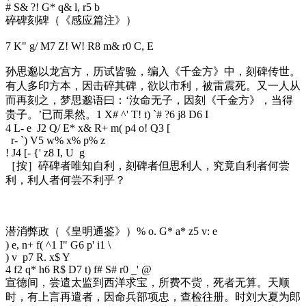
# S& ?! G* q& l, r5 b
碎碑刻碑（《感应篇注》）
7 K" g/ M7 Z! W! R8 m& r0 C, E
孙思邈以龙宫方，历试皆验，编入《千金方》中，刻碑传世。
有人多印方本，因击碎其碑，欲以市利，被雷震死。又一人从
而再刻之，梦思邈语曰：‘汝命无子，因刻《千金方》，当得
贵子。’已而果然。
1 X# ^' T! t) `# ?6 j8 D6 I
4 L- e J2 Q/ E* x& R+ m( p4 o! Q3 [
r- `) V5 w% x% p% z
! J4 [- {' z8 I, U g
［按］碎碑者唯知自利，刻碑者但思利人，究竟自利者何尝
利，利人者何尝不利乎？
潜消弊政（《皇明通鉴》）
% o. G* a* z5 v: e
) e, n+ f( ^1 I" G6 p' i1 \
) v p7 R. x$ Y
4 f2 q* h6 R$ D7 t) f# S# r0 _' @
宣德间，尝遣太监到西洋求宝，所费不赀，死者无算。天顺
时，有上言再遣者，因命兵部项忠，查检往册。时刘大夏为郎