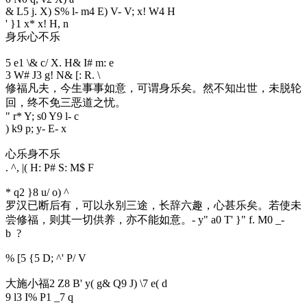
& L5 j. X) S% l- m4 E) V- V; x! W4 H
' }1 x* x! H, n
身乐心不乐
5 e1 \& c/ X. H& I# m: e
3 W# J3 g! N& [: R. \
修福凡夫，今生事事如意，可谓身乐矣。然不知出世，未脱轮
回，终不免三恶道之忧。
" r* Y; s0 Y9 l- c
) k9 p; y- E- x
心乐身不乐
. ^, |( H: P# S: M$ F
* q2 }8 u/ o) ^
罗汉已断后有，可以永别三途，长辞六趣，心甚乐矣。若使未
尝修福，则其一切供养，亦不能如意。
- y" a0 T' }" f. M0 _-
b ?
% [5 {5 D; ^' P/ V
大施小福
2 Z8 B' y( g& Q9 J) \7 e( d
9 l3 I% P1 _7 q