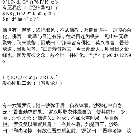
9 ]1 P- d1 G* s) ?6 P/ K' x: b
有愿易度（《经律异相》）
$ N$ g9 O2 P" J/ p0 o; I0 b
$ n" d* h# ~" r: l/ ]
佛世有一聚落，恣行邪见，不从佛教，乃遣目连往，则倾心向
化。佛言：‘此辈与目连有缘，往劫目连为樵夫，见山中无数
聚蜂，飞来欲螫，因戒曰：“汝等皆有佛性，莫兴毒害，吾若
成道，当度汝等。”由是蜂皆散去，今日此处人，即当日之聚
蜂也。因发度彼之念，故今世一往即化。’
" j# ^, |) w0 d+ I2 N9
o
1 J) B; Q2 o" a' ]5 i7 R1 X, `
发心即胜二乘（《智度论》）
有一六通罗汉，随一沙弥于后，负衣钵囊。沙弥心中自念
云：‘吾当勤求佛果。’罗汉即取衣钵囊自负，使其前行。少
顷，沙弥又念：‘佛道久远难成，不如求声闻果，早自解
脱。’罗汉复以囊置其肩上，令其在后。如是再三。沙弥
曰：‘和尚老悖，何故使吾忽后忽前。’罗汉曰：‘吾非老悖，汝