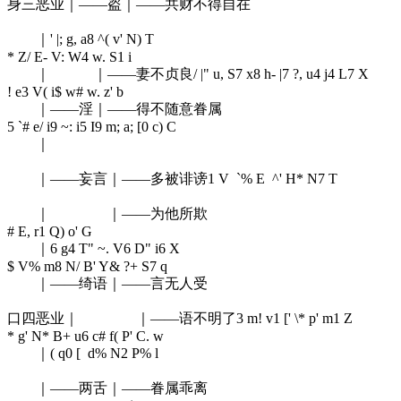
身三恶业｜——盗｜——共财不得自在
｜
' |; g, a8 ^( v' N) T
* Z/ E- V: W4 w. S1 i
｜ ｜——妻不贞良
/ |" u, S7 x8 h- |7 ?, u4 j4 L7 X
! e3 V( i$ w# w. z' b
｜——淫｜——得不随意眷属
5 `# e/ i9 ~: i5 I9 m; a; [0 c) C
｜
｜——妄言｜——多被诽谤
1 V `% E ^' H* N7 T
｜ ｜——为他所欺
# E, r1 Q) o' G
｜
6 g4 T" ~. V6 D" i6 X
$ V% m8 N/ B' Y& ?+ S7 q
｜——绮语｜——言无人受
口四恶业｜ ｜——语不明了
3 m! v1 [' \* p' m1 Z
* g' N* B+ u6 c# f( P' C. w
｜
( q0 [ d% N2 P% l
｜——两舌｜——眷属乖离