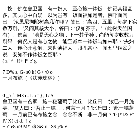
［按］佛在舍卫国，有一妇人，至心施一钵饭，佛记其福甚
多。其夫心中自疑，以为岂有一饭而福如是者。佛呼而问
曰：‘汝见尼拘陀树高几许耶？’答曰：‘高四、五里，每岁下实
数万斛。’又问其核大小。答曰：‘仅如芥子。’（此树天竺国
有）。佛言：‘地是无心之物，下一芥子种，尚能每岁收数万
斛果，何况人是有心之物，能至诚奉一钵饭与如来耶？’夫妇
二人，遂心开意解。末世薄福人，眼孔甚小，闻五里铜盆之
说，安知不作钵饭之疑耶？
( z" ^" R+ ]* e' g
7 D% s, G- s0 k! G+ \0 o
一月布施（《法苑珠林》）
0 _5 `! M3 c- I. x" }; T/ S
舍卫国有一贫家，施一穗蒲萄于比丘，比丘曰：‘汝已一月施
矣。’贫人曰：‘吾止一穗耳，何言一月？’比丘曰：‘此一穗蒲
萄，一月前已有布施之念，念念不断，非一月何？’
0 [* l& F"
P/ X( c) d. [! z
+ ?' e8 u9 M* ?$ S& n" S9 j% V