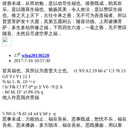
彼善未成，从而劝勉，是以劝导生福也。彼善既成，助其欢
乐。是以随喜生福也。揄扬其美，令人效法，是以赞叹生福
也。推之天上天下，古往今来之善，无不可为吾造福者。所以
普贤菩萨发十大愿，其第五愿则云：随喜功德。上而诸佛菩
萨，多生多劫所修之福，下而四生六道，一毫之善，无不赞叹
随喜。夫然后尽虚空界之福，
#
17
wlxg20130220
2017-7-16 10:57:30
皆其福也。其所以为普贤大士也。
r1 X9 A2 }9 h6 a" C3 ?6 }3
G0 V1 Y1 }2 J
% k( {- K. {0 ^/ e
! b/ F& C! F7 d* p: ]/ V6 ~9 [( A
- b0 M. D" e! P6 s% q
他人作恶我亦受福
5 N0 i) ^$ d1 z4 x4 \( b# y q
恶事未成，力能劝止，福在吾矣。恶事既成，愁忧不乐，福在
吾矣。恶未播扬，多方隐讳，福在吾矣。恶既播扬，用以垂