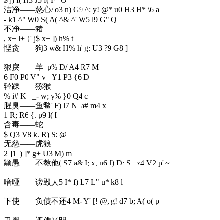
$ j) f( H3 J5 f( F* O
洁净——慈心
/ o3 n) G9 ^: y! @* u0 H3 H* \6 a
- k1 ^" W0 S( A( ^& ^' W5 l9 G" Q
不净——猪
, x+ l+ {' j$ x+ ]) h% t
悭贪——狗
3 w& H% h' g: U3 ?9 G8 ]
狠戾——羊
p% D/ A4 R7 M
6 F0 P0 V" v+ Y1 P3 {6 D
轻躁——猕猴
% i# K+ _- w; y% }0 Q4 c
腥臭——鱼鳖
' F) l7 N a# m4 x
1 R; R6 {. p9 l( I
含毒——蛇
$ Q3 V8 k. R) S: @
无慈——虎狼
2 ]1 |) ]* g+ U3 M) m
颛愚——不教他
( S7 a& I; x, n6 J) D: S+ z4 V2 p' ~
喑哑——谤毁人
5 I* f) L7 L" u* k8 l
下使——负债不还
4 M- Y' [! @, g! d7 b; A( o( p