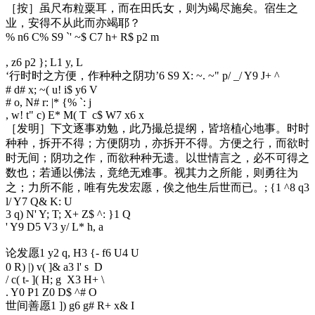
［按］虽尺布粒粟耳，而在田氏女，则为竭尽施矣。宿生之
业，安得不从此而亦竭耶？
% n6 C% S9 `' ~$ C7 h+ R$ p2 m
, z6 p2 }; L1 y, L
‘行时时之方便，作种种之阴功’
6 S9 X: ~. ~" p/ _/ Y9 J+ ^
# d# x; ~( u! i$ y6 V
# o, N# r: |* {% `: j
, w! t" c) E* M( T c$ W7 x6 x
［发明］下文逐事劝勉，此乃撮总提纲，皆培植心地事。时时
种种，拆开不得；方便阴功，亦拆开不得。方便之行，而欲时
时无间；阴功之作，而欲种种无遗。以世情言之，必不可得之
数也；若通以佛法，竟绝无难事。视其力之所能，则勇往为
之；力所不能，唯有先发宏愿，俟之他生后世而已。
; {1 ^8 q3
l/ Y7 Q& K: U
3 q) N' Y; T; X+ Z$ ^: }1 Q
' Y9 D5 V3 y/ L* h, a
论发愿
1 y2 q, H3 {- f6 U4 U
0 R) |) v( ]& a3 l' s D
/ c( t- ]( H; g X3 H+ \
. Y0 P1 Z0 D$ ^# O
世间善愿
1 ]) g6 g# R+ x& I