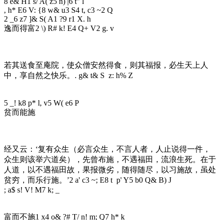
8 e& H1 s/ A( z5 n) |6 t" l
, h* E6 V: {8 w& u3 S4 t, c3 ~2 Q
2 _6 z7 ]& S( A1 ?9 r1 X. h
逸而得富
2 \) R# k! E4 Q+ V2 g. v
若其送食至庵院，使众僧安然得食，则其福报，必生天上人
中，享自然之快乐。
. g& t& S z: h% Z
5 _! k8 p* l, v5 W( e6 P
贫而能施
经又云：‘复有众生（必言众生，不言人者，人止说得一件，
众生则该举六道矣），先曾布施，不遇福田，流浪生死。在于
人道，以不遇福田故，果报微劣，随得随尽，以习施故，虽处
贫穷，而乐行施。’
2 a' c3 ~; E8 t p' Y5 b0 Q& B) J
; a$ s! V! M7 k; _
富而不施
1 x4 o& ?# T/ n! m; Q7 h* k