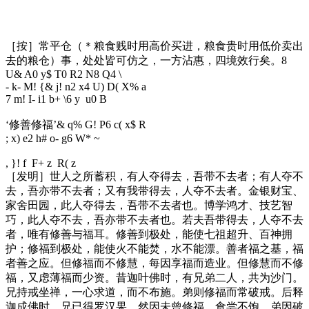
［按］常平仓（＊粮食贱时用高价买进，粮食贵时用低价卖出
去的粮仓）事，处处皆可仿之，一方沾惠，四境效行矣。
8
U& A0 y$ T0 R2 N8 Q4 \
- k- M! {& j! n2 x4 U) D( X% a
7 m! I- i1 b+ \6 y u0 B
‘修善修福’
& q% G! P6 c( x$ R
; x) e2 h# o- g6 W* ~
, }! f F+ z R( z
［发明］世人之所蓄积，有人夺得去，吾带不去者；有人夺不
去，吾亦带不去者；又有我带得去，人夺不去者。金银财宝、
家舍田园，此人夺得去，吾带不去者也。博学鸿才、技艺智
巧，此人夺不去，吾亦带不去者也。若夫吾带得去，人夺不去
者，唯有修善与福耳。修善到极处，能使七祖超升、百神拥
护；修福到极处，能使火不能焚，水不能漂。善者福之基，福
者善之应。但修福而不修慧，每因享福而造业。但修慧而不修
福，又虑薄福而少资。昔迦叶佛时，有兄弟二人，共为沙门。
兄持戒坐禅，一心求道，而不布施。弟则修福而常破戒。后释
迦成佛时，兄已得罗汉果，然因未曾修福，食尝不饱。弟因破