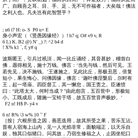
广。自顾吾之耳、目、手、足，无不可作福者，大矣哉！佛法
之利人也。凡夫岂有此智慧乎？
; u6 i7 H: o- S P0 u+ E
身小声宏（《贤愚因缘经》）
! h7 q; O# v9 v, R
6 L) K. B2 @) N' _) ?: ^2 b4 d
! X% k1 `, f; y# q
波斯匿王，引兵过祇洹，闻一比丘诵经，其音甚妙，稽首白
佛，愿得相见，施十万钱。佛言：‘当先与钱，然后可见。王
若先见，决不施钱。’王遂施之。见此比丘，形极丑恶，倍复
短小，果生悔心。问佛因缘，佛言：‘迦叶佛涅槃后，尔时有
王，起一塔庙。四臣督工，其一懈怠，国王责之。臣遂愤
曰：“此塔太大，何时当成？”由此怨言，五百世中，形极短
小。工既成后，随施一宝铃于塔，故五百世音声极妙。’
F2 u! H$ P- y4 v
6 n! R% \3 w% }0 `' F
［按］六根所造之因，善恶迭用，故其所受之果，苦乐互沾。
昔有人宿海上山内，见一人光焰非常，面貌端正，以天乐自
娱，独其口似猪口。问其故，乃宿生修福之人，止因坐犯口