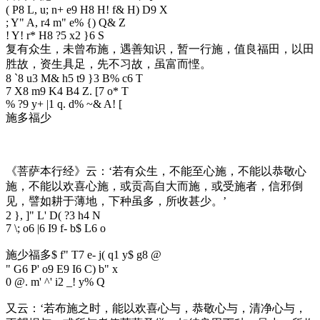
( P8 L, u; n+ e9 H8 H! f& H) D9 X
; Y" A, r4 m" e% {) Q& Z
! Y! r* H8 ?5 x2 }6 S
复有众生，未曾布施，遇善知识，暂一行施，值良福田，以田
胜故，资生具足，先不习故，虽富而悭。
8 `8 u3 M& h5 t9 }3 B% c6 T
7 X8 m9 K4 B4 Z. [7 o* T
% ?9 y+ |1 q. d% ~& A! [
施多福少
《菩萨本行经》云：‘若有众生，不能至心施，不能以恭敬心
施，不能以欢喜心施，或贡高自大而施，或受施者，信邪倒
见，譬如耕于薄地，下种虽多，所收甚少。’
2 }, ]" L' D( ?3 h4 N
7 \; o6 |6 I9 f- b$ L6 o
施少福多
$ f" T7 e- j( q1 y$ g8 @
" G6 P' o9 E9 I6 C) b" x
0 @. m' ^' i2 _! y% Q
又云：‘若布施之时，能以欢喜心与，恭敬心与，清净心与，