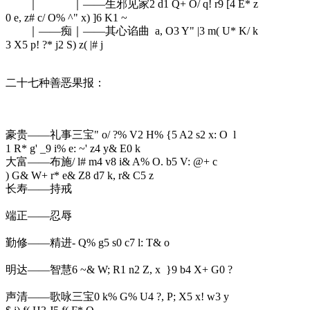
｜ ｜——生邪见家
2 d1 Q+ O/ q! r9 [4 E* z
0 e, z# c/ O% ^" x) ]6 K1 ~
｜——痴｜——其心谄曲
a, O3 Y" |3 m( U* K/ k
3 X5 p! ?* j2 S) z( |# j
二十七种善恶果报：
豪贵——礼事三宝
" o/ ?% V2 H% {5 A2 s2 x: O l
1 R* g' _9 i% e: ~' z4 y& E0 k
大富——布施
/ l# m4 v8 i& A% O. b5 V: @+ c
) G& W+ r* e& Z8 d7 k, r& C5 z
长寿——持戒
端正——忍辱
勤修——精进
- Q% g5 s0 c7 l: T& o
明达——智慧
6 ~& W; R1 n2 Z, x }9 b4 X+ G0 ?
声清——歌咏三宝
0 k% G% U4 ?, P; X5 x! w3 y