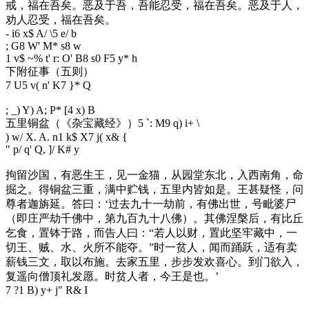
戒，福在吾矣。恶及于吾，吾能忍受，福在吾矣。恶及于人，
劝人忍受，福在吾矣。
- i6 x$ A/ \5 e/ b
; G8 W' M* s8 w
1 v$ ~% t' r: O' B8 s0 F5 y* h
下附征事（五则）
7 U5 v( n' K7 }* Q
; _) Y) A; P* [4 x) B
五里铜盆（《杂宝藏经》）
5 `: M9 q) i+ \
) w/ X. A. n1 k$ X7 j( x& {
" p/ q' Q, ]/ K# y
拘留沙国，有恶生王，见一金猫，从园堂东北，入西南角，命
掘之。得铜盆三重，满中贮钱，五里内皆如是。王甚疑怪，问
尊者迦旃延。答曰：‘过去九十一劫前，有佛出世，号毗婆尸
（即庄严劫千佛中，第九百九十八佛）。其佛涅槃后，有比丘
乞食，置钵于路，而告人曰：“若人以财，置此坚牢藏中，一
切王、贼、水、火所不能夺。”时一贫人，闻而踊跃，适有卖
薪钱三文，取以布施。去家五里，步步发欢喜心。到门欲入，
复遥向僧顶礼发愿。时贫人者，今王是也。’
7 ?1 B) y+ j" R& I