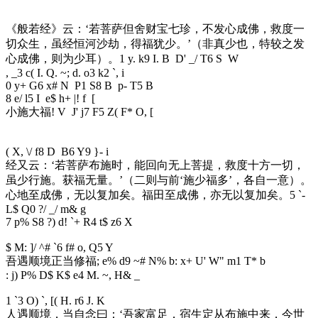
《般若经》云：‘若菩萨但舍财宝七珍，不发心成佛，救度一
切众生，虽经恒河沙劫，得福犹少。’（非真少也，特较之发
心成佛，则为少耳）。
1 y. k9 I. B D' _/ T6 S W
, _3 c( I. Q. ~; d. o3 k2 `, i
0 y+ G6 x# N P1 S8 B p- T5 B
8 e/ l5 I e$ h+ |! f [
小施大福
! V J' j7 F5 Z( F* O, [
( X, \/ f8 D B6 Y9 }- i
经又云：‘若菩萨布施时，能回向无上菩提，救度十方一切，
虽少行施。获福无量。’（二则与前‘施少福多’，各自一意）。
心地至成佛，无以复加矣。福田至成佛，亦无以复加矣。
5 `-
L$ Q0 ?/ _/ m& g
7 p% S8 ?) d! `+ R4 t$ z6 X
$ M: ]/ ^# `6 f# o, Q5 Y
吾遇顺境正当修福
; e% d9 ~# N% b: x+ U' W" m1 T* b
: j) P% D$ K$ e4 M. ~, H& _
1 `3 O) `, [( H. r6 J. K
人遇顺境，当自念曰：‘吾家富足，宿生定从布施中来，今世