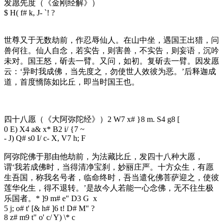
发愿先度（《金刚经解》）
$ H( f# k, J- `! ?
世尊又于无数劫前，作忍辱仙人。在山中坐，遇国王出猎，问
兽何往。仙人自念，若实告，则害兽，不实告，则妄语，沉吟
未对。国王怒，斫去一臂。又问，如初。复斫去一臂。因发愿
云：‘异时我成佛，当先度之，勿使世人效彼为恶。’后释迦成
道，首度憍陈如比丘，即当时国王也。
四十八愿（《大阿弥陀经》）
2 W7 x# }8 m. S4 g8 [
0 E) X4 a& x* B2 i/ {7 ~
- J) Q# s0 I/ c- X, V7 h; F
阿弥陀佛于那由他劫前，为法藏比丘，发四十八种大愿，
谓‘我若成佛时，当得清净宝刹，妙丽庄严。十方众生，有愿
生吾国，称我名号者，临命终时，吾当遣化佛菩萨迎之，使彼
莲华化生，得不退转。’是故今人若能一心念佛，无不往生极
乐国者。
* ]9 m# e" D3 G x
5 j; o# t' [& h# ]6 t! D# M" ?
8 z# m9 t" o' c/ Y) \* c