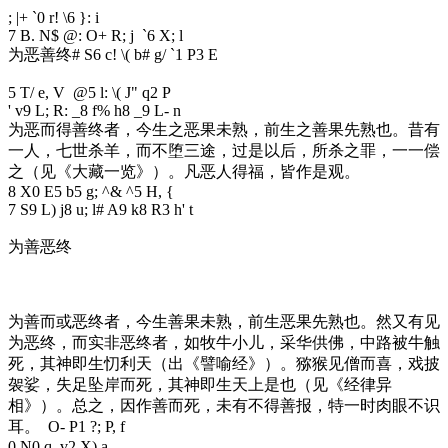
; |+ `0 r! \6 }: i
7 B. N$ @: O+ R; j `6 X; l
为恶善终
# S6 c! \( b# g/ `1 P3 E
5 T/ e, V @5 l: \( J" q2 P
' v9 L; R: _8 f% h8 _9 L- n
为恶而得善终者，今生之恶果未熟，前生之善果先熟也。昔有
一人，七世杀羊，而不堕三途，过是以后，所杀之罪，一一偿
之（见《大藏一览》）。凡恶人得福，皆作是观。
8 X0 E5 b5 g; ^& ^5 H, {
7 S9 L) j8 u; l# A9 k8 R3 h' t
为善恶终
为善而或恶终者，今生善果未熟，前生恶果先熟也。然又有见
为恶终，而实非恶终者，如牧牛小儿，采华供佛，中路被牛触
死，其神即生忉利天（出《譬喻经》）。猕猴见僧而喜，戏披
袈娑，失足坠岸而死，其神即生天上是也（见《经律异
相》）。总之，因作善而死，未有不得善报，特一时肉眼不识
耳。
O- P1 ?; P, f
0 N0 q, v2 X) a