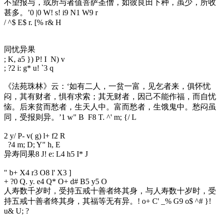
不望报与，或所与者值菩萨圣僧，如彼良田下种，虽少，所收
甚多。’
0 |0 W! s! i9 N1 W9 r
/ ^$ E$ r. [% r& H
同忧异果
; K, a5 }) P! I N) v
; ?2 i: g* u! `3 q
《法苑珠林》云：‘如有二人，一贫一富，见乞者来，俱怀忧
闷，其有财者，惧有求索；其无财者，因己不能作福，而自忧
恼。后来贫而愁者，生天人中。富而愁者，生饿鬼中。愁闷虽
同，受报则异。’
1 w" B F8 T. ^' m; {/ L
2 y/ P- v( g) l+ f2 R
?4 m; D; Y" h, E
异寿同果
8 J! e: L4 h5 I* J
" b+ X4 r3 O8 l' X3 ]
+ ?0 Q. y. e4 Q* O+ d# B5 y5 O
人寿数千岁时，受持五戒十善者终其身，与人寿数十岁时，受
持五戒十善者终其身，其福等无有异。
! o+ C' _% G9 o$ ^# }!
u& U; ?