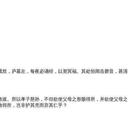
成坟，庐墓左，每夜必诵经，以资冥福。其处恒闻击磬音，甚清
救拔。所以孝子慈孙，不但欲使父母之形骸得所，并欲使父母之
放得所，岂非护其壳而弃其仁乎？