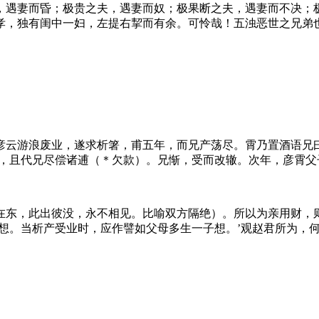
，遇妻而昏；极贵之夫，遇妻而奴；极果断之夫，遇妻而不决；
孝，独有闺中一妇，左提右挈而有余。可怜哉！五浊恶世之兄弟
彦云游浪废业，遂求析箸，甫五年，而兄产荡尽。霄乃置酒语兄
钥，且代兄尽偿诸逋（＊欠款）。兄惭，受而改辙。次年，彦霄父
在东，此出彼没，永不相见。比喻双方隔绝）。所以为亲用财，
子想。当析产受业时，应作譬如父母多生一子想。’观赵君所为，