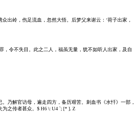
携众出岭，伤足流血，忽然大悟。后梦父来谢云：‘荷子出家，
其罪，令不失目。此之二人，福虽无量，犹不如听人出家，及自
已。乃解官访母，遍走四方，备历艰苦。刺血书《水忏》一部，
夫为之传者甚众。
$ H6 \: U4 `; [* ]. Z