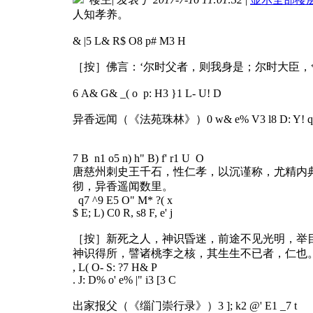
人知孝养。
& |5 L& R$ O8 p# M3 H
［按］佛言：‘尔时父者，则我身是；尔时大臣，
6 A& G& _( o p: H3 }1 L- U! D
异香远闻（《法苑珠林》）
0 w& e% V3 l8 D: Y! 
7 B n1 o5 n) h" B) f' r1 U O
唐慈州刺史王千石，性仁孝，以沉谨称，尤精内
彻，异香遥闻数里。
q7 ^9 E5 O" M* ?( x
$ E; L) C0 R, s8 F, e' j
［按］新死之人，神识昏迷，前途不见光明，举
神识得所，譬诸桃李之核，其生生不已者，仁也
, L( O- S: ?7 H& P
. J: D% o' e% |" i3 [3 C
出家报父（《缁门崇行录》）
3 ]; k2 @' E1 _7 t