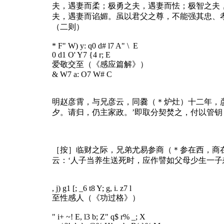
夫，遇妻而柔；极勇之夫，遇妻而怯；极智之夫
夫，遇妻而谄媚。虽以君父之尊，不能强其忠、
（二则）
* F" W) y: q0 d# l7 A" \ E
0 d1 O' Y7 {4 r; E
爱敬交至（《感应篇解》）
& W7 a: O7 W# C
明赵彦霄，与兄彦云，同爨（＊炉灶）十二年，
夕。请归，仍主家政。’即取分契焚之，付以管
［按］临财之际，兄弟尤易参商（＊参在西，商
云：‘人子当养生送死时，应作譬如父母少生一
, j) g1 [; _6 t8 Y; g, i. z7 l
至性感人（《功过格》）
" i+ ~! E, l3 b; Z" q$ r% _; X