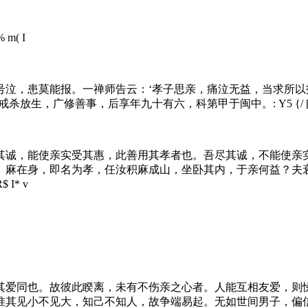
% m( I
泣，患莫能报。一禅师告云：‘孝子思亲，痛泣无益，当求所以
誓戒杀放生，广修善事，后享年九十有六，科第甲于闽中。
: Y5 {/ 
其诚，能使亲实受其惠，此善用其孝者也。吾尽其诚，不能使亲
）麻在身，即名为孝，任汝积麻成山，坐卧其内，于亲何益？夫
R$ I* v
其爱同也。故彼此睽离，未有不伤亲之心者。人能互相友爱，则
惟其见小不见大，知己不知人，故争端易起。无如世间男子，偏