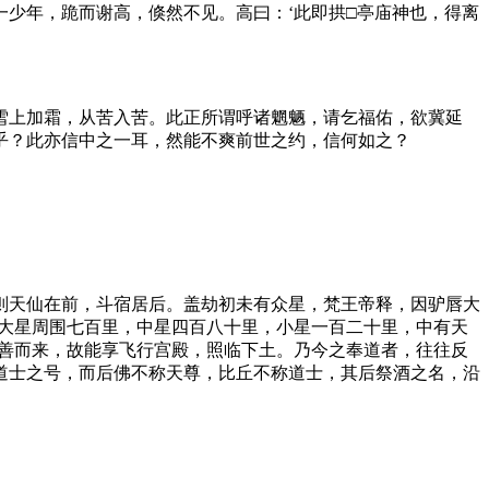
少年，跪而谢高，倏然不见。高曰：‘此即拱□亭庙神也，得离
雪上加霜，从苦入苦。此正所谓呼诸魍魉，请乞福佑，欲冀延
乎？此亦信中之一耳，然能不爽前世之约，信何如之？
则天仙在前，斗宿居后。盖劫初未有众星，梵王帝释，因驴唇大
‘大星周围七百里，中星四百八十里，小星一百二十里，中有天
十善而来，故能享飞行宫殿，照临下土。乃今之奉道者，往往反
道士之号，而后佛不称天尊，比丘不称道士，其后祭酒之名，沿