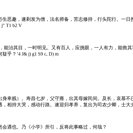
必生恶趣，遂剃发为僧，法名师备，苦志修持，行头陀行。一日
 j" T1 b2 V
医，能治其目，一时明见。又有百人，应挑眼，一人有力，能救
疑乎？’
4 J& j) g1 S9 c, D) m
出身卑贱）。寿昌七岁，父守雍，出其母嫁民间。及长，哀慕不
遇，相持大哭，感动行路。遂迎归孝养，复出为司农少卿，士大
然会遇也。乃《小学》所引，反将此事略过，何哉？