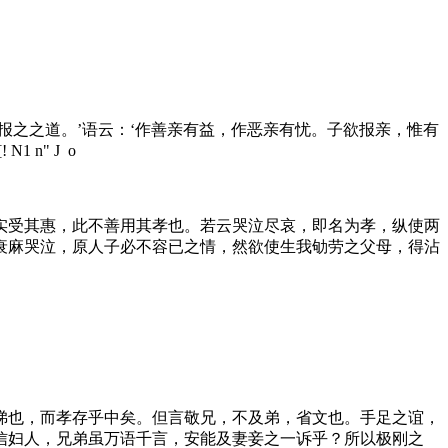
报之之道。’语云：‘作善亲有益，作恶亲有忧。子欲报亲，惟有
[! N1 n" J o
实受其惠，此不善用其孝也。若云哭泣尽哀，即名为孝，纵使两
衰麻哭泣，原人子必不容已之情，然欲使生我劬劳之父母，得沾
悌也，而孝存乎中矣。但言敬兄，不及弟，省文也。手足之谊，
信妇人，兄弟虽万语千言，安能及妻妾之一诉乎？所以极刚之