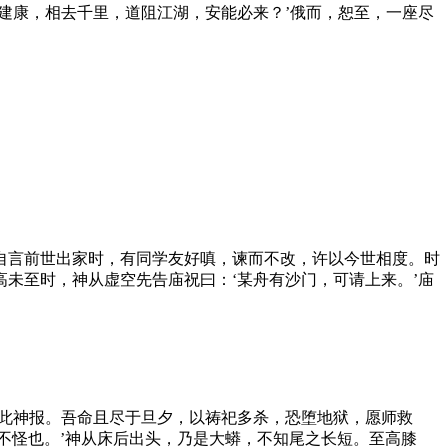
建康，相去千里，道阻江湖，安能必来？’俄而，恕至，一座尽
自言前世出家时，有同学友好嗔，谏而不改，许以今世相度。时
未至时，神从虚空先告庙祝曰：‘某舟有沙门，可请上来。’庙
堕此神报。吾命且尽于旦夕，以祷祀多杀，恐堕地狱，愿师救
众不怪也。’神从床后出头，乃是大蟒，不知尾之长短。至高膝