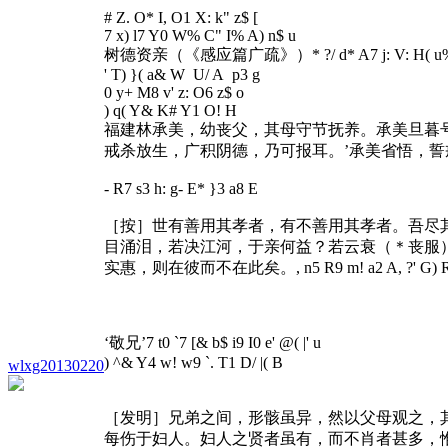
# Z. O* I, O1 X: k" z$ [
7 x) l7 Y0 W% C" I% A) n$ u
树德资亲（《感应篇广疏》）
* ?/ d* A7 j: V: H( u
' T) }( a& W U/ A p3 g
0 y+ M8 v' z: O6 z$ o
) q( Y& K# Y1 O! H
福建林承美，幼丧父，其母守节抚养。承美旦暮号
戒杀放生，广积阴德，乃可报耳。’承美省悟，
- R7 s3 h: g- E* }3 a8 E
［按］世有善用其孝者，有不善用其孝者。吾尽
目涌泪，若决江河，于亲何益？若云衰（＊丧服
实惠，则在彼而不在此矣。
, n5 R9 m! a2 A, ?' G) 
‘敬兄’
7 t0 `7 [& b$ i9 I0 e' @( |' u
) ^& Y4 w! w9 `. T1 D/ |( B
wlxg20130220
［发明］兄弟之间，形骸虽异，然以父母观之，
每伤于妇人。妇人之贤者虽有，而不肖者甚多，