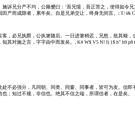
。施诉兄分产不均，公频蹙曰：‘吾兄懦，吾正苦之，使得如令兄
因田产而成隙者，累年矣。自是兄弟交让，终身无间言。
; T/ i& 
宾客，必兄执爵，公执箸随后。一日进箸稍迟，兄怒，批其颊，
，知其对施之言，字字由中而发矣。
, K# W$ V5 N! I) }$ h" h9 p8
此处不必强分，凡同朝、同类、同窗、同事者，皆可为友。信即
信也；知过不规，非信也。绝其不信之端，所谓信者，在是矣。