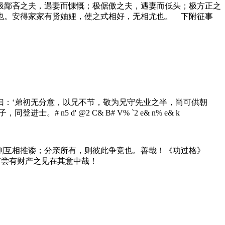
极鄙吝之夫，遇妻而慷慨；极倨傲之夫，遇妻而低头；极方正之
也。安得家家有贤妯娌，使之式相好，无相尤也。 下附征事
曰：‘弟初无分意，以兄不节，敬为兄守先业之半，尚可供朝
子，同登进士。
# n5 d' @2 C& B# V% `2 e& n% e& k
则互相推诿；分亲所有，则彼此争竞也。善哉！《功过格》
何尝有财产之见在其意中哉！