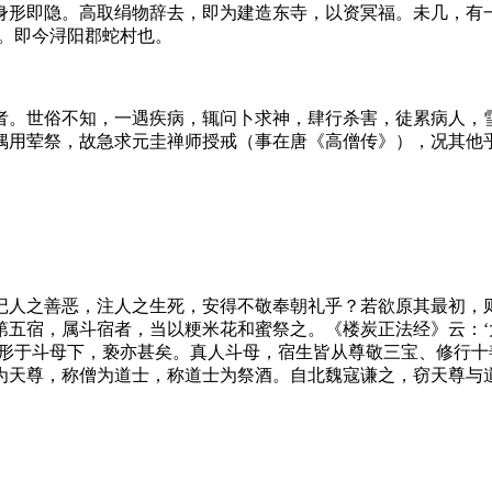
身形即隐。高取绢物辞去，即为建造东寺，以资冥福。未几，有一
里。即今浔阳郡蛇村也。
者。世俗不知，一遇疾病，辄问卜求神，肆行杀害，徒累病人，
偶用荤祭，故急求元圭禅师授戒（事在唐《高僧传》），况其他
记人之善恶，注人之生死，安得不敬奉朝礼乎？若欲原其最初，
第五宿，属斗宿者，当以粳米花和蜜祭之。《楼炭正法经》云：
之形于斗母下，亵亦甚矣。真人斗母，宿生皆从尊敬三宝、修行
为天尊，称僧为道士，称道士为祭酒。自北魏寇谦之，窃天尊与