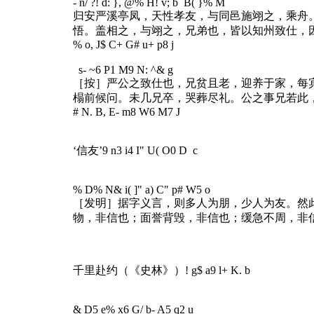
- n/ ?! d: }, @% H! v; b B( }% M
归安严溪亭凤，天性孝友，与同邑施翊之，乘舟
悟。盖相之，与翊之，兄弟也，皆以知州致仕，
% o, J$ C+ G# u+ p8 j
s- ~6 P1 M9 N: ^& g
［按］严公之致仕也，兄贫且老，迎养于家，每
榻前候问。未几兄卒，哭葬尽礼。公之事兄若此
# N. B, E- m8 W6 M7 J
‘信友’
9 n3 i4 I" U( O0 D c
% D% N& i( ]" a) C" p# W5 o
［发明］据字义言，则多人为朋，少人为友。然
物，非信也；面誉背毁，非信也；缓急不周，非
千里赴约（《史林》）
! g$ a9 l+ K. b
& D5 e% x6 G/ b- A5 q2 u