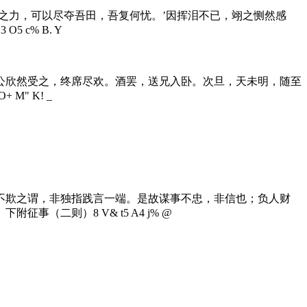
之力，可以尽夺吾田，吾复何忧。’因挥泪不已，翊之恻然感
C3 O5 c% B. Y
公欣然受之，终席尽欢。酒罢，送兄入卧。次旦，天未明，随至
 O+ M" K! _
不欺之谓，非独指践言一端。是故谋事不忠，非信也；负人财
 下附征事（二则）
8 V& t5 A4 j% @