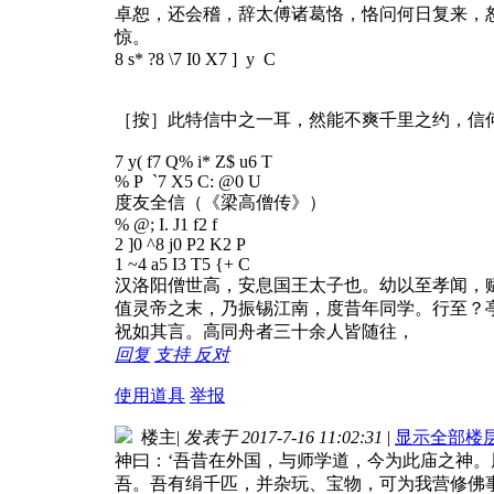
卓恕，还会稽，辞太傅诸葛恪，恪问何日复来，
惊。
8 s* ?8 \7 I0 X7 ] y C
［按］此特信中之一耳，然能不爽千里之约，信
7 y( f7 Q% i* Z$ u6 T
% P `7 X5 C: @0 U
度友全信（《梁高僧传》）
% @; I. J1 f2 f
2 ]0 ^8 j0 P2 K2 P
1 ~4 a5 I3 T5 {+ C
汉洛阳僧世高，安息国王太子也。幼以至孝闻，
值灵帝之末，乃振锡江南，度昔年同学。行至？
祝如其言。高同舟者三十余人皆随往，
回复
支持
反对
使用道具
举报
楼主
|
发表于 2017-7-16 11:02:31
|
显示全部楼
神曰：‘吾昔在外国，与师学道，今为此庙之神
吾。吾有绢千匹，并杂玩、宝物，可为我营修佛事