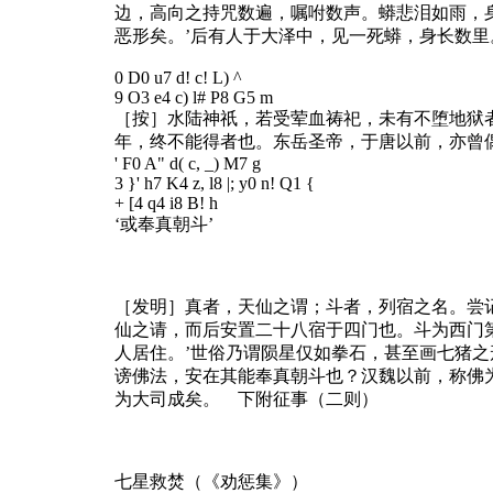
边，高向之持咒数遍，嘱咐数声。蟒悲泪如雨，
恶形矣。’后有人于大泽中，见一死蟒，身长数
0 D0 u7 d! c! L) ^
9 O3 e4 c) l# P8 G5 m
［按］水陆神祇，若受荤血祷祀，未有不堕地狱
年，终不能得者也。东岳圣帝，于唐以前，亦曾
' F0 A" d( c, _) M7 g
3 }' h7 K4 z, l8 |; y0 n! Q1 {
+ [4 q4 i8 B! h
‘或奉真朝斗’
［发明］真者，天仙之谓；斗者，列宿之名。尝
仙之请，而后安置二十八宿于四门也。斗为西门
人居住。’世俗乃谓陨星仅如拳石，甚至画七猪
谤佛法，安在其能奉真朝斗也？汉魏以前，称佛
为大司成矣。 下附征事（二则）
七星救焚（《劝惩集》）