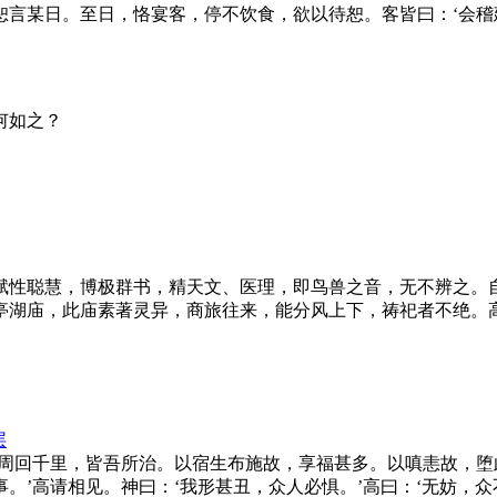
恕言某日。至日，恪宴客，停不饮食，欲以待恕。客皆曰：‘会稽
何如之？
赋性聪慧，博极群书，精天文、医理，即鸟兽之音，无不辨之。
亭湖庙，此庙素著灵异，商旅往来，能分风上下，祷祀者不绝。高
层
。周回千里，皆吾所治。以宿生布施故，享福甚多。以嗔恚故，
。’高请相见。神曰：‘我形甚丑，众人必惧。’高曰：‘无妨，