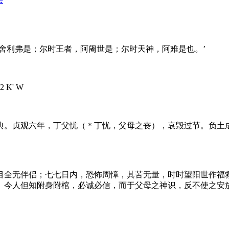
舍利弗是；尔时王者，阿阇世是；尔时天神，阿难是也。’
q2 K' W
典。贞观六年，丁父忧（＊丁忧，父母之丧），哀毁过节。负土
目全无伴侣；七七日内，恐怖周慞，其苦无量，时时望阳世作福
。今人但知附身附棺，必诚必信，而于父母之神识，反不使之安