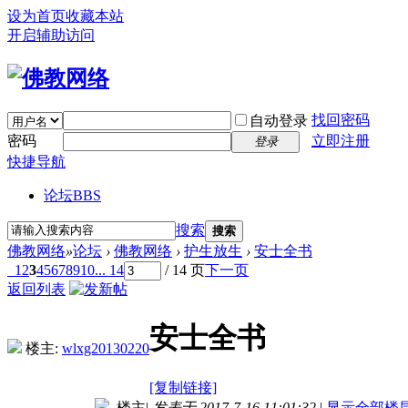
设为首页
收藏本站
开启辅助访问
找回密码
自动登录
密码
立即注册
登录
快捷导航
论坛
BBS
搜索
搜索
佛教网络
»
论坛
›
佛教网络
›
护生放生
›
安士全书
1
2
3
4
5
6
7
8
9
10
... 14
/ 14 页
下一页
返回列表
安士全书
楼主:
wlxg20130220
[复制链接]
楼主
|
发表于 2017-7-16 11:01:32
|
显示全部楼