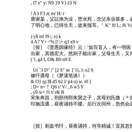
, f7 e" y: N9 }9 V) {0 N
! A3 F3 z( m/ H: r
唐谢某，父以渔为业，堕水死，念父杀业甚多，
了明心地，已得生天，故来报耳。’
K" l9 L; J6 V(
) y$ m! f9 |. x) k
4 A7 Y+ ^% [! |+ q3 x9 v
［按］《贤愚因缘经》云：‘如百盲人，有一明
出家，其德宏大。然则子能出家，父母生天，又何
( ?, g4 I, O& B0 n9 E
U( `3 D" |" [2 S" m [' G, l: o2 S
修忏遇母（《梦溪笔谈》）
& O1 q) I$ d5 b2 l/ p4 o) w. r0 }
; D+ n+ ? Q6 r/ V/ _6 w5 Y
, y9 w+ f1 t/ r& B
宋朱寿昌，刑部侍郎朱巽之子，其母刘氏微（＊
印施流通，昼夜诵持不辍。后行次同州，忽然会
［按］刺血书忏，昼夜诵持，何等精诚！宜其忽