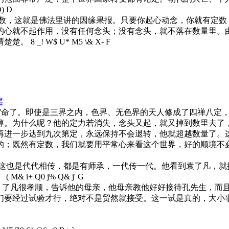
Q) D
，这就是佛法里讲的因缘果报。只要你起心动念，你就有定数；
的心就不起作用，没有任何念头；没有念头，就不落在数量里。
清楚楚。
8 _! W$ U* M5 \& X- F
层
越宿命了。即使是三界之内，色界、无色界的天人修成了四禅八定
掉。为什么呢？他的定力若消失，念头又起，就又掉到数里去了
再进一步达到九次第定，永远保持不会退转，他就超越数量了。
的；既然有定数，我们就要用平常心来看这个世界，好的顺境不
是代代相传，都是有师承，一代传一代。他看到袁了凡，就把他
。
( M& i+ Q0 j% Q& j' G
了凡很孝顺，告诉他的母亲，他母亲教他好好接待孔先生，而且
们要经过试验才行，绝对不是贸然就接受。这一试是真的，大小