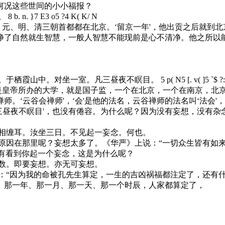
何况这些世间的小小福报？
。
8 b. n. }7 E3 o5 ?4 K( K/ N
、明、清三朝首都都在北京。‘留京一年'，他出贡之后就到北
净了自然就生智慧，一般人智慧不能现前是心不清净。他之所以
于栖霞山中。对坐一室。凡三昼夜不瞑目。
5 p( N5 [. v( ]5 `$ ?
皇帝所办的大学，就是国子监，一个在北京，一个在南京，北京
师。‘云谷会禅师'，‘会'是他的法名，云谷禅师的法名叫‘法会
凡三昼夜不瞑目'，也没有倦容。为什么呢？因为没有妄想，没有
缠耳。汝坐三日。不见起一妄念。何也。
在那里呢？妄想太多了。《华严》上说：“一切众生皆有如来智
没有看到你起一个妄念，这是为什么呢？
。即要妄想。亦无可妄想。
因为我的命被孔先生算定，一生的吉凶祸福都注定了，还有什
。那一年、那一月、那一天、那一个时辰，人家都算定了，