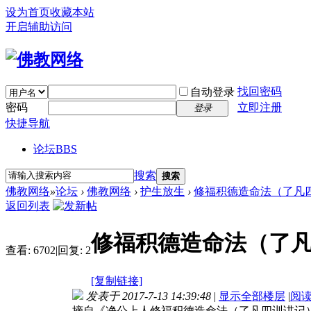
设为首页
收藏本站
开启辅助访问
找回密码
自动登录
密码
立即注册
登录
快捷导航
论坛
BBS
搜索
搜索
佛教网络
»
论坛
›
佛教网络
›
护生放生
›
修福积德造命法（了凡
返回列表
修福积德造命法（了
查看:
6702
|
回复:
2
[复制链接]
发表于 2017-7-13 14:39:48
|
显示全部楼层
|
阅
摘自《净公上人修福积德造命法（了凡四训讲记