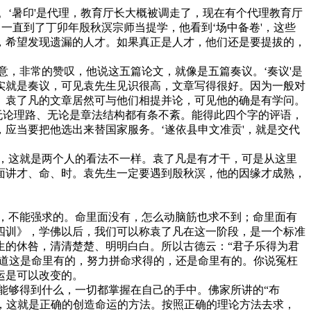
暑印'是代理，教育厅长大概被调走了，现在有个代理教育厅
一直到了丁卯年殷秋溟宗师当提学，他看到‘场中备卷'，这些
，希望发现遗漏的人才。如果真正是人才，他们还是要提拔的，
意，非常的赞叹，他说这五篇论文，就像是五篇奏议。‘奏议'是
实就是奏议，可见袁先生见识很高，文章写得很好。因为一般对
。袁了凡的文章居然可与他们相提并论，可见他的确是有学问。
文章无论理路、无论是章法结构都有条不紊。能得此四个字的评语，
应当要把他选出来替国家服务。‘遂依县申文准贡'，就是交代
这就是两个人的看法不一样。袁了凡是有才干，可是从这里
面讲才、命、时。袁先生一定要遇到殷秋溟，他的因缘才成熟，
不能强求的。命里面没有，怎么动脑筋也求不到；命里面有
四训》，学佛以后，我们可以称袁了凡在这一阶段，是一个标准
生的休咎，清清楚楚、明明白白。所以古德云：“君子乐得为君
知道这是命里有的，努力拼命求得的，还是命里有的。你说冤枉
运是可以改变的。
够得到什么，一切都掌握在自己的手中。佛家所讲的“布
”，这就是正确的创造命运的方法。按照正确的理论方法去求，