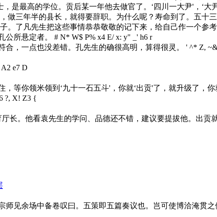
，是最高的学位。贡后某一年他去做官了。‘四川一大尹'，‘大
'，做三年半的县长，就得要辞职。为什么呢？寿命到了。五十三
儿子。了凡先生把这些事情恭恭敬敬的记下来，给自己作一个参
孔公所悬定者。
# N* W$ P% x4 E/ x: y" _' h6 r
合，一点也没差错。孔先生的确很高明，算得很灵。
' ^* Z, ~
# A2 e7 D
等你领米领到‘九十一石五斗'，你就‘出贡'了，就升级了，
 ?, X! Z3 {
厅长。他看袁先生的学问、品德还不错，建议要提拔他。出贡就
层
师见余场中备卷叹曰。五策即五篇奏议也。岂可使博洽淹贯之儒