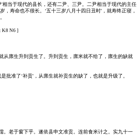
尹'相当于现代的县长，还有二尹、三尹。二尹相当于现代的主任
岁，寿命也不很长。‘五十三岁八月十四日丑时'，就寿终正寝，
考。
& K8 N6 ]
你就从廪生升到贡生了。升到贡生，廪米就不给了，廪生的缺就
是批准了‘补贡'，从廪生就补贡生的缺了，也就是升级了。
。老于窗下乎。遂依县申文准贡。连前食米计之。实九十一