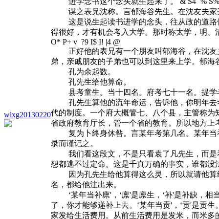
进学念书这个念头就生起来了。
& S4 `% S%
谋之表兄沈称。言郁海谷先生。在沈友夫家开
这是说生起读书进学的念头，往从政的道路做
得很好，才有机会考入大学。那时称太学，明、
O* P+ v ?9 I$ I! |4 @
正好他的表兄有一个朋友叫郁海谷，在沈友夫
弟，亲戚朋友的子弟也可以到这里来上学。郁海
孔为余起数。
孔先生给他算命。
县考童生。当十四名。府考七十一名。提学考
孔先生算他的流年命运，告诉他，你明年去考童
代的制度。一个府大概管七、八个县，主管称为知
wlxg20130220
省政府教育厅长，管一个省的教育。所以地方上
复为卜终身休咎。言某年考第几名。某年当补
录而谨记之。
我们看这段文，不是只看袁了凡先生，而是看
想都逃不过定命。这是千真万确的事实，谁都没
因为孔先生给他算得这么灵，所以就请他算终身
名，都给他注出来。
‘某年当补廪'，‘廪'是廪生，‘补'是补缺，
了，你才能够递补上去。‘某年当贡'，‘贡'是
家发给生活费用。从前生活费用是发米，而米多