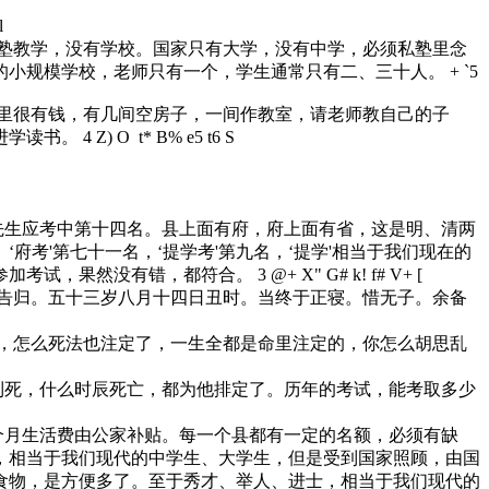
l
教学，没有学校。国家只有大学，没有中学，必须私塾里念
的小规模学校，老师只有一个，学生通常只有二、三十人。
+ `5
很有钱，有几间空房子，一间作教室，请老师教自己的子
进学读书。
4 Z) O t* B% e5 t6 S
生应考中第十四名。县上面有府，府上面有省，这是明、清两
考'第七十一名，‘提学考'第九名，‘提学'相当于我们现在的
参加考试，果然没有错，都符合。
3 @+ X" G# k! f# V+ [
归。五十三岁八月十四日丑时。当终于正寝。惜无子。余备
怎么死法也注定了，一生全都是命里注定的，你怎么胡思乱
死，什么时辰死亡，都为他排定了。历年的考试，能考取多少
每个月生活费由公家补贴。每一个县都有一定的名额，必须有缺
位，相当于我们现代的中学生、大学生，但是受到国家照顾，由国
食物，是方便多了。至于秀才、举人、进士，相当于我们现代的