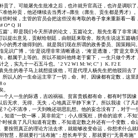
了。可能屠先生批准之后，也许就升官高迁，也许是调职了。‘
准他补贡，他还继续去当秀才--廪生（廪生、贡生都是秀才）。
有些时候，主管的官员会把这些没有考取的卷子拿来重新看一看
 m# O* Q H
篇'，即是我们今天所讲的论文，五篇论文。殷先生看了非常满
可以提出意见，贡献给朝廷，由朝廷来取舍。殷先生说这五篇确
小小的秀才做得到的。就是我们现在所谓的政务委员、国策顾问
指见识广博，‘洽'是说理非常清晰通达，‘淹'是透澈，‘贯'是
构，都属于上等的。所以不能叫他终老于窗下，一生只做个秀才，
计之，实九十一石五斗也。'
2 V2 W1 M: W; C" } K. F2 E
先生的卷子马上就想提拔他，可是代理人杨先生把他驳回去了，
。所以人的一生命运主宰了一切，命、时、因缘都有定数，这里
8 o
矣。
个人一生的际遇，吉凶祸福、贫富贵贱都有命，都有时节因缘，
以后无求、无得、无失，心地真正平静下来了。所以我读《了凡
呢？心不清净，一天到晚还胡思乱想。他的妄念没有了，对于一
命，知道“一饮一啄，莫非前定”；小人很冤枉，拼命的追求，不
个时候袁了凡只知道有定数，不知道定数之外还有一个变数，命
按照真正的理论方法去求，就能够改变命运，你想求什么就能
聪明智慧，那就要行“法布施”；想长寿平安，那就要行“无畏布施