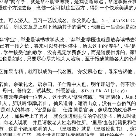
“立命”两个字，就是命不能束缚我，是我创造命运，命运掌握在
照这个方法去做，念佛一定可以往生西方，得到一个快乐美满的
。可以济人。且习一艺以成名。尔父夙心也。
5 ~, J4 \5 \8 b' C
话，所以文章是上对下勉励其子的语气；他自己一生命运是如何
举业'，举业是读书求学从政，‘弃举业'学医也就是放弃读书
己有一技之长，将来可以凭行医谋生，所以这里的‘养生'，‘生'
学生接受他的教学，没有规定学费多少，而是随便供养的。家里
生也是如此，只要尽心尽力地为人治病，至于报酬就随各人的心
艺如果专精，就可以成为一代名医。‘尔父夙心也'，母亲告诉
仙。余敬礼之。语余曰。子仕路中人也。明年即进学。何不读书
。母曰。善待之。试其数。纤悉皆验。
$ t3 }) J' k A1 [; L; y) \
寺遇到一位老人，这个老人‘修髯伟貌'，‘髯'是胡须，从面颊
凡人，所以叫‘飘飘若仙'。仙风道骨，潇洒出众，没有一点俗气
是对人的尊称，‘仕'是做官。‘仕路'就是官场，像现在的政治界
拔人才，如果考上了秀才，就会派进到县立的学校读书，所以叫做
，向老人说明，并且请教老人姓名和住所。‘里居'也包括籍贯和
康节，这是个绝顶聪明的人。《皇极数》就是《皇极经世书》，
的范围非常广泛，整个世界国家转变都有论定。朝代的兴亡、个