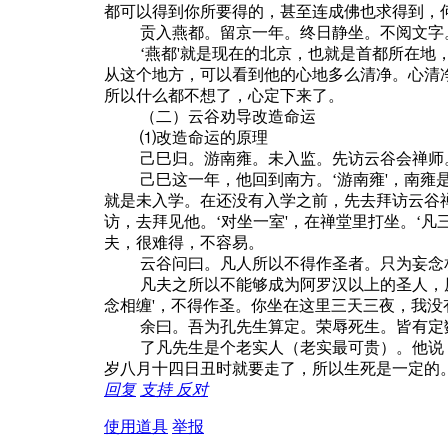
都可以得到你所要得的，甚至连成佛也求得到，
贡入燕都。留京一年。终日静坐。不阅文字
‘燕都'就是现在的北京，也就是首都所在地，元
从这个地方，可以看到他的心地多么清净。心清
所以什么都不想了，心定下来了。
（二）云谷劝导改造命运
⑴改造命运的原理
己巳归。游南雍。未入监。先访云谷会禅师。
己巳这一年，他回到南方。‘游南雍'，南雍是
就是未入学。在还没有入学之前，先去拜访云谷禅
访，去拜见他。‘对坐一室'，在禅堂里打坐。‘
夫，很难得，不容易。
云谷问曰。凡人所以不得作圣者。只为妄念相
凡夫之所以不能够成为阿罗汉以上的圣人，原因
念相缠'，不得作圣。你坐在这里三天三夜，我
余曰。吾为孔先生算定。荣辱死生。皆有定数
了凡先生是个老实人（老实最可贵）。他说：“
岁八月十四日丑时就要走了，所以生死是一定的
回复
支持
反对
使用道具
举报