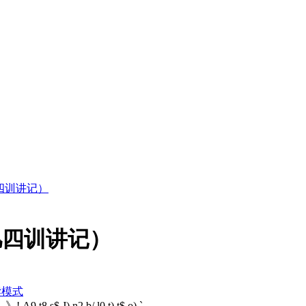
四训讲记）
凡四训讲记）
读模式
）》
! A9 t8 s$ J) n2 b/ l0 t) t$ o) `