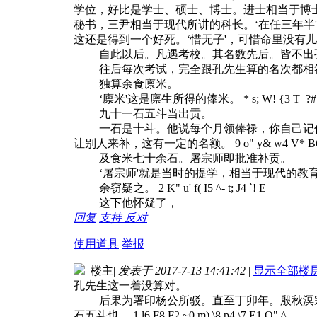
学位，好比是学士、硕士、博士。进士相当于博士
秘书，三尹相当于现代所讲的科长。‘在任三年半
这还是得到一个好死。‘惜无子'，可惜命里没有
自此以后。凡遇考校。其名数先后。皆不出
往后每次考试，完全跟孔先生算的名次都相符
独算余食廪米。
‘廪米'这是廪生所得的俸米。
* s; W! {3 T ?
九十一石五斗当出贡。
一石是十斗。他说每个月领俸禄，你自己记住，
让别人来补，这有一定的名额。
9 o" y& w4 V* B6
及食米七十余石。屠宗师即批准补贡。
‘屠宗师'就是当时的提学，相当于现代的教育
余窃疑之。
2 K" u' f( I5 ^- t; J4 `! E
这下他怀疑了，
回复
支持
反对
使用道具
举报
楼主
|
发表于 2017-7-13 14:41:42
|
显示全部楼
孔先生这一着没算对。
后果为署印杨公所驳。直至丁卯年。殷秋溟宗
石五斗也。
1 l6 F8 F2 ~0 m) \8 p4 \7 E1 O" ^