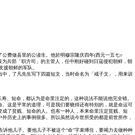
公费做县里的公读生。他於明穆宗隆庆四年(西元一五七○
升拔为兵部「职方司」的主管人，任中刚好碰到日寇侵犯朝鲜，朝
导支援朝鲜的军队。
当中，了凡先生写下四篇短文，当时命名为「戒子文」，用来训
长寿、短命，都认为是命里注定的，这种说法不能说他完全错。
命。这是平常的道理，可是我们要晓得还有特别的，就是命运可
变成了贫贱、短命的人。也有一种人，本来命里注定贫贱、短
中外历史上的事例很多。所以虽然说今世所受的都是前世所作，
诉他儿子。要他儿子不被这个“命”字束缚住，要竭力去做种种