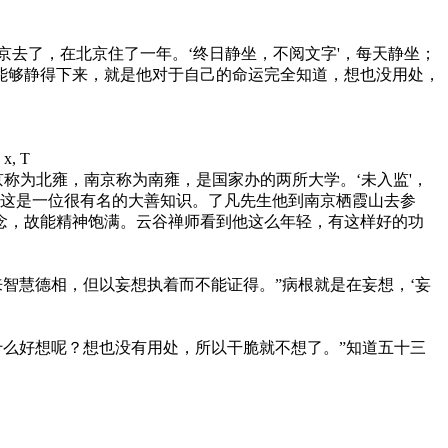
京去了，在北京住了一年。‘终日静坐，不阅文字'，每天静坐；
能够静得下来，就是他对于自己的命运完全知道，想也没用处，
: x, T
称为北雍，南京称为南雍，是国家办的两所大学。‘未入监'，
'，这是一位很有名的大善知识。了凡先生他到南京栖霞山去参
杂念，故能精神饱满。云谷禅师看到他这么年轻，有这样好的功
慧德相，但以妄想执着而不能证得。”病根就是在妄想，‘妄
么好想呢？想也没有用处，所以干脆就不想了。”知道五十三