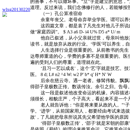
的善事，不可以做坏事。“立”字是建立的意思，
道理。反过来说，我们念佛修行的人，若能够按
wlxg20130220
（一）孔公算准宿命
余童年丧父。老母命弃举业学医。谓可以养生
这四篇文章，都是袁了凡先生对他儿子所说的
做“家庭四训”。
$ A3 a6 D- i4 U% D5 a* U/ m
他自己叙述，从小父亲就过世，母亲叫他放弃‘
读书，就是放弃从政的行业。‘学医'可以养生，自
人生选择行业是很重要的。从前教书的先生，
达尊师重道的心，学费的多寡不是很重要的。医
遍的受到人们的尊重，道理就在此。
‘且习一艺以成名'，这个‘艺'字就是技艺。技
医。
8 d; L# n2 ^4 W: w2 P' b* q' H* N' W
后余在慈云寺。遇一老者。修髯伟貌。飘飘若
得邵子皇极数正传。数该传汝。余引之归。告母
这一段是叙述他改变命运的机缘。内容描述在慈云
须很长，相貌庄严，个子高大，看起来不是一个
老人就告诉他：“你是将来要从政的人。”‘子'
学。‘进学'，从前国家用人，都要经由考试来选
故'，了凡就把母亲所说其先父希望他学医的原因
‘得邵子皇极数正传'，‘邵子'就是宋朝的邵
是依照《易经》的理论来推算命运，它推算命运