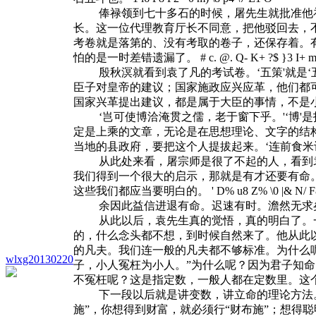
俸禄领到七十多石的时候，屠先生就批准他补贡
长。这一位代理教育厅长不同意，把他驳回去，不
考卷就是落第的、没有考取的卷子，还保存着。
怕的是一时差错遗漏了。
# c. @. Q- K+ ?$ }3 I+
殷秋溟就看到袁了凡的考试卷。‘五策'就是‘五
臣子对皇帝的建议；国家施政应兴应革，他们都
国家兴革提出建议，都是属于大臣的事情，不是
‘岂可使博洽淹贯之儒，老于窗下乎。'‘博'是
定是上乘的文章，无论是在思想理论、文字的结
当地的县政府，要把这个人提拔起来。‘连前食米
从此处来看，屠宗师是很了不起的人，看到袁
我们得到一个很大的启示，那就是有才还要有命
这些我们都应当要明白的。
' D% u8 Z% \0 |& N/ F
余因此益信进退有命。迟速有时。澹然无求
从此以后，袁先生真的觉悟，真的明白了。一
的，什么念头都不想，到时候自然来了。他从此
的凡夫。我们连一般的凡夫都不够标准。为什么
wlxg20130220
子，小人冤枉为小人。”为什么呢？因为君子知
不冤枉呢？这是指定数，一般人都在定数里。这
下一段以后就是讲变数，讲立命的理论方法。要
施”，你想得到财富，就必须行“财布施”；想得