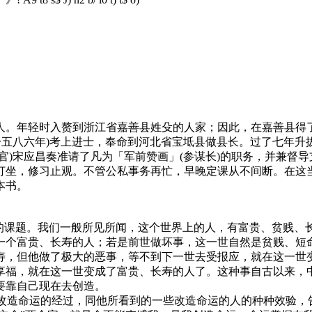
人。年轻时入赘到浙江省嘉善县姓殳的人家；因此，在嘉善县得了
一五八六年)考上进士，奉命到河北省宝坻县做县长。过了七年
官)宋应昌奏准请了凡为「军前赞画」(参谋长)的职务，并兼督
打坐，修习止观。不管公私事务再忙，早晚定课从不间断。在这
本书。
的课题。我们一般所见所闻，这个世界上的人，有富贵、贫贱、
一个富贵、长寿的人；若是前世做坏事，这一世自然是贫贱、短
寿，但他做了极大的恶事，等不到下一世去受报应，就在这一世
享福，就在这一世变成了富贵、长寿的人了。这种事自古以来，
要靠自己现在去创造。
造命运的经过，同他所看到的一些改造命运的人的种种效验，告