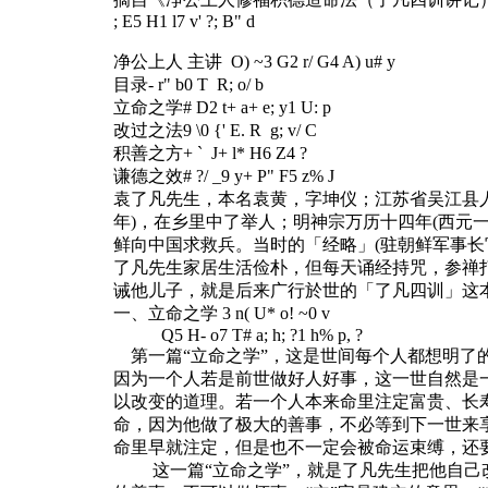
; E5 H1 l7 v' ?; B" d
净公上人 主讲
O) ~3 G2 r/ G4 A) u# y
目录
- r" b0 T R; o/ b
立命之学
# D2 t+ a+ e; y1 U: p
改过之法
9 \0 {' E. R g; v/ C
积善之方
+ ` J+ l* H6 Z4 ?
谦德之效
# ?/ _9 y+ P" F5 z% J
袁了凡先生，本名袁黄，字坤仪；江苏省吴江县
年)，在乡里中了举人；明神宗万历十四年(西元
鲜向中国求救兵。当时的「经略」(驻朝鲜军事长
了凡先生家居生活俭朴，但每天诵经持咒，参禅
诫他儿子，就是后来广行於世的「了凡四训」这
一、立命之学
3 n( U* o! ~0 v
Q5 H- o7 T# a; h; ?1 h% p, ?
第一篇“立命之学”，这是世间每个人都想明了
因为一个人若是前世做好人好事，这一世自然是
以改变的道理。若一个人本来命里注定富贵、长
命，因为他做了极大的善事，不必等到下一世来
命里早就注定，但是也不一定会被命运束缚，还
这一篇“立命之学”，就是了凡先生把他自己改