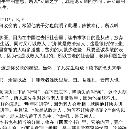
我手里的意思。所以“立命之学”，就是论立命的学问，讲立命的
人生。
: l# D* c E; F
改变的，希望他的子孙也能明了此理，依教奉行。所以叫
去学医。因为在中国过去旧社会里，读书求学目的是从政，放弃
是生活。同时又可以救人，‘济'就是救济别人，这是很好的行业。
富裕的人就多送些，贫穷的人就少送些，只要至诚恭敬的表
意，因为他是以救人为目的。所以古老的社会里，教师和医生普
他，这是你父亲的愿望。当然，了凡先生就放下读书的念头来学
。余告以故。并叩老者姓氏里居。曰。吾姓孔。云南人也。
两边垂下的叫“髯”，在下巴底下，嘴两边的叫“须”。这个人胡
的样子，所以袁先生对这位老人非常敬重，因为他品貌不凡。
一样的意思。‘明年即进学'，因为老人会看相，就叫他赶快去进
进学。并且说：“你是从政之人，为何不赶快读书呢？”‘余告以
住处。老人就告诉了凡先生，他姓孔，是云南人。
这本书也有相当的分量，收在《四库全书》里。它的内容，完全
人的吉凶，也可从数理上推断，是一部非常高深的学问。这的确