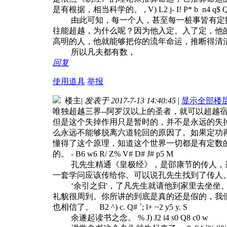
是有根据，相当科学的。
, V) L2 j- I! P* b n4 q$ 
由此可知，每一个人，甚至每一桩事皆有定数
往能超越，为什么呢？因为他入定。入了定，他
高明的人，他就能够把你的流年命运，推断得清
所以凡夫都有数，
回复
使用道具
举报
楼主
|
发表于 2017-7-13 14:40:45
|
显示全部楼
唯独超越三界--阿罗汉以上的圣者，就可以超
但是这个失掉作用只是暂时的，并不是永远的失
么永远不能够脱离六道轮回的原因了。如果定功
懂得了这个原理，知道这个世界一切都是有定数
的。
- B6 w6 R/ Z% V# D# J# p5 M
孔先生精通《皇极经》，是邵康节的传人，这也
一套学问应该传给你。可以说孔先生找到了传人
‘余引之归'，了凡先生就请他到家里去坐坐。
礼貌很周到。你所讲的到底是真的还是假的，我
也相信了。
B2 ^) c. Q# `; l+ ~2 y5 y. S
余遂起读书之念。
% J) J2 i4 s0 Q8 c0 w