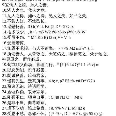
9.宜悯人之凶。乐人之善。
10.济人之急。救人之危。
11.见人之得。如己之得。见人之失。如己之失。
12.不彰人短。不炫己长。
13.遏恶扬善。
3 O( Y! i, F# {5 D* s5 G- x
14.推多取少。
, k+ \: m5 W2 r% h6 k- @% v& W
15.受辱不怨。
" M4 K5 B) [2 e( V+ V. h
16.受宠若惊。
17.施恩不求报。与人不追悔。
{7 ^9 M2 m# e* }, h
18.所谓善人。人皆敬之。天道佑之。福禄随之。众邪远之。
神灵卫之。所作必成。
19.茍或非义而动。背理而行。
* [7 }6 k4 Q* L1 c5 v) m
20.以恶为能。忍作残害。
21.阴贼良善。暗侮君亲。
22.慢其先生。叛其所事。
4 b; c, p7 P5 t% y# D* G7 s
23.诳诸无识。谤诸同学。
24.虚诬诈伪。攻讦宗亲。
25.刚强不仁。狠戾自用。
: C( t8 N3 O: | M( u
26.是非不当。向背乖宜。
27.虐下取功，谄上希旨。
( d, y% V7 j1 M( q2 q
28.受恩不感。念怨不休。
( ]* `9 ~, D r' H7 x. @; S5 o) @