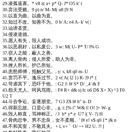
29.凌孤逼寡。
* v8 z( a+ p* Q- J* O5 k' i
30.弃法受赂。
9 p) n/ M- M( u8 [9 N
31.以直为曲。以曲为直。
32.知过不改。知善不为。
0 b/ A; e4 A- k' v( |
33.讪谤圣贤。
34.侵凌道德。
35.愿人有失，毁人成功。
36.以恶易好，以私废公。
3 w: M( U- P* T/ l% G
37.窃人之能，蔽人之善。
38.离人骨肉；侵人所爱，助人为非。
39.挫人所长。护己所短。
40.恚怒师傅，抵触父兄。
, y: s, k8 q0 m- U
41.赏罚不平。逸乐过节。
2 v( A( l2 }) R- |9 i* {
42.苛虐其下，恐吓于他。
: G2 J: l# S* D/ _4 \& F
43.怨天尤人。呵风骂雨。
: F# R+ d& s) h: o6 D$ X+ X) ^3 F0
U2 T
44.斗合争讼。妄逐朋党。
7 G3 Z$ l# h" n- D
45.得新忘故。口是心非。
, g. i; [% i" W& f/ O! ]+ W- g
46.毁人称直，骂神称正。
/ J b* y* e U7 |( V- ?) H
47.骨肉忿争。男不忠良，女不柔顺。
' f# e! v$ q0 {* |& n
48.不和其室，不敬其夫。
+ l, v+ ` O/ ~+ H2 U. ?! [