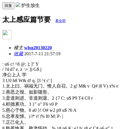
护生放生
回复
太上感应篇节要
看全部
楼主
wlxg20130220
收藏
2017-7-11 21:57:19
: u6 c! ^8 @; ]; ]" Y
/ ?4 d7 e, z \+ ]) G$ j
净公上人 学
3 U0 h8 W& d! q. ]3 ^( c' [
1.太上曰。祸福无门。惟人自召。
2 g! M& v Q# |8 V) x% e
2.善恶之报。如影随形。
3.是道则进。非道则退。
2 {7 C: u$ P9 T4 C0 r
4.积德累功。
3 }" o" F6 v0 P
5.慈心于物。
8 a0 }! O# w2 p9 u$ ?6 A
6.忠孝友悌。
) l* r! |% I0 M: P- |
7.正己化人。
8.矜孤恤寡。敬老怀幼。
% }8 p6 K: e2 b; r8 e' C# o6 g" ^