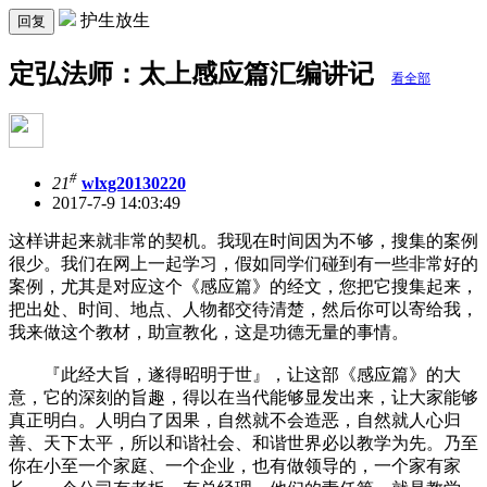
护生放生
回复
定弘法师：太上感应篇汇编讲记
看全部
#
21
wlxg20130220
2017-7-9 14:03:49
这样讲起来就非常的契机。我现在时间因为不够，搜集的案例
很少。我们在网上一起学习，假如同学们碰到有一些非常好的
案例，尤其是对应这个《感应篇》的经文，您把它搜集起来，
把出处、时间、地点、人物都交待清楚，然后你可以寄给我，
我来做这个教材，助宣教化，这是功德无量的事情。
『此经大旨，遂得昭明于世』，让这部《感应篇》的大
意，它的深刻的旨趣，得以在当代能够显发出来，让大家能够
真正明白。人明白了因果，自然就不会造恶，自然就人心归
善、天下太平，所以和谐社会、和谐世界必以教学为先。乃至
你在小至一个家庭、一个企业，也有做领导的，一个家有家