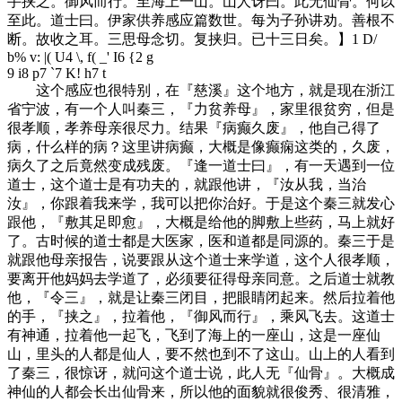
手挟之。御风而行。至海上一山。山人讶曰。此无仙骨。何以
至此。道士曰。伊家供养感应篇数世。每为子孙讲劝。善根不
断。故收之耳。三思母念切。复挟归。已十三日矣。】
1 D/
b% v: |( U4 \, f( _' I6 {2 g
9 i8 p7 `7 K! h7 t
这个感应也很特别，在『慈溪』这个地方，就是现在浙江
省宁波，有一个人叫秦三，『力贫养母』，家里很贫穷，但是
很孝顺，孝养母亲很尽力。结果『病癫久废』，他自己得了
病，什么样的病？这里讲病癫，大概是像癫痫这类的，久废，
病久了之后竟然变成残废。『逢一道士曰』，有一天遇到一位
道士，这个道士是有功夫的，就跟他讲，『汝从我，当治
汝』，你跟着我来学，我可以把你治好。于是这个秦三就发心
跟他，『敷其足即愈』，大概是给他的脚敷上些药，马上就好
了。古时候的道士都是大医家，医和道都是同源的。秦三于是
就跟他母亲报告，说要跟从这个道士来学道，这个人很孝顺，
要离开他妈妈去学道了，必须要征得母亲同意。之后道士就教
他，『令三』，就是让秦三闭目，把眼睛闭起来。然后拉着他
的手，『挟之』，拉着他，『御风而行』，乘风飞去。这道士
有神通，拉着他一起飞，飞到了海上的一座山，这是一座仙
山，里头的人都是仙人，要不然也到不了这山。山上的人看到
了秦三，很惊讶，就问这个道士说，此人无『仙骨』。大概成
神仙的人都会长出仙骨来，所以他的面貌就很俊秀、很清雅，