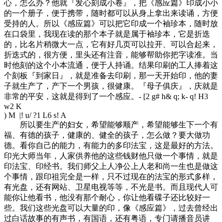
心，怎么办？他就『发心刻成小卷』，把《感应篇》印成小小
的一个册子，便于携带，随时都可以从身上拿出来读诵，方便
受持的人。所以《感应篇》可以把它印成一个袖珍本，随时放
在口袋里，我现在读的那个本子就是属于袖珍本，它是折迭
的，比名片稍微大一点，它有好几页可以拉开、可以合起来，
折迭式的，很方便，里头还有注音，能够帮助你把字读准。当
时他刻的这个小本流通，便于人持诵。结果印刷的工人捧着这
个刻板『到家日』，就是准备去印刷，那一天开始印，他的妻
子就生产了，产下一个男孩，很健康。『母子俱庆』，庆就是
非常的平安，这就是得到了一个感应。
- [2 g# h& q; k- q! H3
w2 K
) M |! u/ ?1 L6 s! A
所以要生产的妇女，希望能够顺产，希望能够生下一个有
福、有德的孩子，健康的、健全的孩子，怎么做？要大做功
德。看你自己的能力，有能力的多印法宝，这是最好的方法。
印光大师当年，人家供养他的这些钱财他只做一个事情，就是
印法宝、印经书。我们师父上人净公上人老和尚一生也是做这
个事情，跟印祖完全是一样，只不过现在的法宝的形式多样，
有光盘，还有网站、卫星电视等等，不光是书。而且现代人可
能你让他看书，他没有那个耐心，你让他看碟子还比较好一
些。我们这些光盘可以大量的印，像《感应篇》，过去曾经出
过白话故事的有声书，有国语，还有粤语，专门请播音员讲