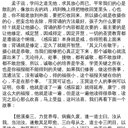
孟子说，学问之道无他，求其放心而已。平常我们的心是
散乱的，像放出去的鸡，鸡到晚上得把牠收回笼里头，心也
是，你不能老放到外面，要把它收回来。所以摄心就是收摄你
的心，把妄念给去除，用背诵的方法最好。孩子为什么要背
经？就是让他摄心。背诵的那个内容都是次要的，最主要的是
让他修定。戒定慧，因戒得定，因定开慧，一切的圣贤教育都
是遵循这个纲领。《感应篇》本身就是戒，你得照着上面来
做；背诵就是修定，定久了就能开智慧。『其义只在敬字』，
摄心就是恭敬。当我们能够把心真正定下来，那个诚敬心就流
露出来了，无论待人、处事、接物，都有诚敬，都不敢放肆、
都不敢怠慢。所以，诚敬心的培养是学圣、学贤关键之所在，
也是你福报能不能得到的关键。如果我们修善，做这些善事，
流通法宝，没有诚敬心，得的福很小，这个福报关键在你的
心，不是在那个事。『王巽可证也』，王巽这个人的事例可以
证明。你看，他就是读了一遍《感应篇》就得延寿、康宁，得
这么大的福报，他就是读一遍，但是这一遍他读得很恭敬，读
完之后心那么欢喜，马上受益，这叫法喜。我们再看下面一个
故事：
【慈溪秦三。力贫养母。病癫久废。逢一道士曰。汝从
我。当治汝。遂敷其足即愈。三白母从之。道士令三闭目。以