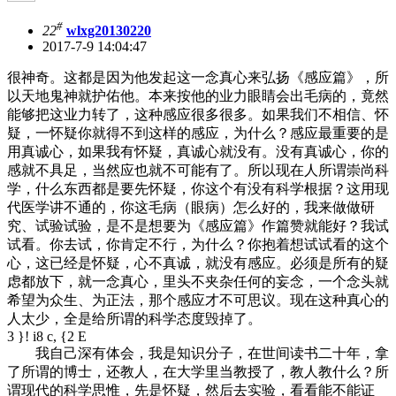
#
22
wlxg20130220
2017-7-9 14:04:47
很神奇。这都是因为他发起这一念真心来弘扬《感应篇》，所
以天地鬼神就护佑他。本来按他的业力眼睛会出毛病的，竟然
能够把这业力转了，这种感应很多很多。如果我们不相信、怀
疑，一怀疑你就得不到这样的感应，为什么？感应最重要的是
用真诚心，如果我有怀疑，真诚心就没有。没有真诚心，你的
感就不具足，当然应也就不可能有了。所以现在人所谓崇尚科
学，什么东西都是要先怀疑，你这个有没有科学根据？这用现
代医学讲不通的，你这毛病（眼病）怎么好的，我来做做研
究、试验试验，是不是想要为《感应篇》作篇赞就能好？我试
试看。你去试，你肯定不行，为什么？你抱着想试试看的这个
心，这已经是怀疑，心不真诚，就没有感应。必须是所有的疑
虑都放下，就一念真心，里头不夹杂任何的妄念，一个念头就
希望为众生、为正法，那个感应才不可思议。现在这种真心的
人太少，全是给所谓的科学态度毁掉了。
3 }! i8 c, {2 E
我自己深有体会，我是知识分子，在世间读书二十年，拿
了所谓的博士，还教人，在大学里当教授了，教人教什么？所
谓现代的科学思惟，先是怀疑，然后去实验，看看能不能证