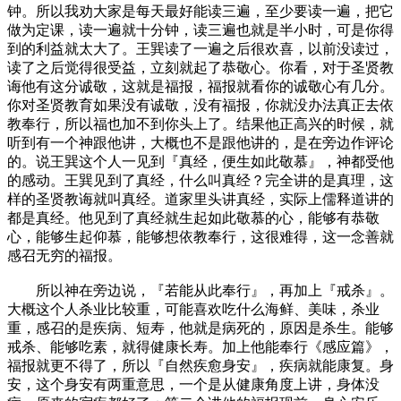
钟。所以我劝大家是每天最好能读三遍，至少要读一遍，把它
做为定课，读一遍就十分钟，读三遍也就是半小时，可是你得
到的利益就太大了。王巽读了一遍之后很欢喜，以前没读过，
读了之后觉得很受益，立刻就起了恭敬心。你看，对于圣贤教
诲他有这分诚敬，这就是福报，福报就看你的诚敬心有几分。
你对圣贤教育如果没有诚敬，没有福报，你就没办法真正去依
教奉行，所以福也加不到你头上了。结果他正高兴的时候，就
听到有一个神跟他讲，大概也不是跟他讲的，是在旁边作评论
的。说王巽这个人一见到『真经，便生如此敬慕』，神都受他
的感动。王巽见到了真经，什么叫真经？完全讲的是真理，这
样的圣贤教诲就叫真经。道家里头讲真经，实际上儒释道讲的
都是真经。他见到了真经就生起如此敬慕的心，能够有恭敬
心，能够生起仰慕，能够想依教奉行，这很难得，这一念善就
感召无穷的福报。
所以神在旁边说，『若能从此奉行』，再加上『戒杀』。
大概这个人杀业比较重，可能喜欢吃什么海鲜、美味，杀业
重，感召的是疾病、短寿，他就是病死的，原因是杀生。能够
戒杀、能够吃素，就得健康长寿。加上他能奉行《感应篇》，
福报就更不得了，所以『自然疾愈身安』，疾病就能康复。身
安，这个身安有两重意思，一个是从健康角度上讲，身体没