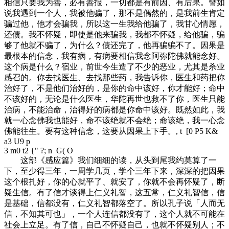
相信只要我为善，必有善报，一切都是有前因、有后果。譬如
说我遇到一个人，我被他骗了，那不是偶然的，是我前生肯定
骗过他，他才会骗我，所以这一生我给他骗了，我甘心情愿，
还债。我不怀疑，即使是他来骗我，我都不怀疑，给他骗，骗
够了他就不骗了，为什么？债还完了，他再骗骗不了。因果是
最根本的信念，我有病，有病要相信我念阿弥陀佛就能念好。
这个病是什么？宿业，前世今生造了不少的恶业，尤其是杀业
感召的。你去找医生、去找那些药，我告诉你，医生和药把你
治好了，不是他们治好的，是你的命中该好，你才能好；命中
不该好的，无论是什么医生，华陀再世也救不了你，医生只能
治病，不能治命，治得好的病都是你命中该好。既然如此，我
就一心念佛我也能好，命不该绝就不会绝；命该绝，我一心念
佛能往生。要有这种信念，这要从因果上下手。
, t [0 P5 K&
a3 U9 p
3 m0 t2 {" ?; n G( O
这部《感应篇》我们细细的读，从头到尾我约莫算了一
下，至少得三年，一周学几页，学个三年下来，深深的把因果
这个根扎好，你的心就平了、就安了，你就不会再怀疑了，断
疑生信。有了信才谈得上仁义礼智，这五常，仁义礼智信，信
是基础，信都没有，仁义礼智都落空了。所以孔子说「人而无
信，不知其可也」，一个人连信都没有了，这个人就不可能在
社会上立足。有了信，自己不怀疑自己，也就不怀疑别人；不