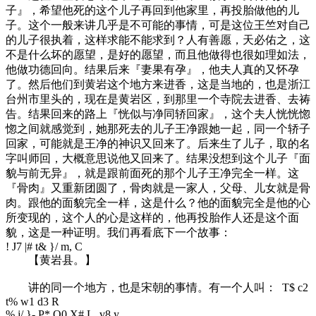
子』，希望他死的这个儿子再回到他家里，再投胎做他的儿
子。这个一般来讲几乎是不可能的事情，可是这位王竺对自己
的儿子很执着，这样求能不能求到？人有善愿，天必佑之，这
不是什么坏的愿望，是好的愿望，而且他做得也很如理如法，
他做功德回向。结果后来『妻果有孕』，他夫人真的又怀孕
了。然后他们到黄岩这个地方来进香，这是当地的，也是浙江
台州市里头的，现在是黄岩区，到那里一个寺院去进香、去祷
告。结果回来的路上『恍似与净同轿回家』，这个夫人恍恍惚
惚之间就感觉到，她那死去的儿子王净跟她一起，同一个轿子
回家，可能就是王净的神识又回来了。后来生了儿子，取的名
字叫师回，大概意思说他又回来了。结果没想到这个儿子『面
貌与前无异』，就是跟前面死的那个儿子王净完全一样。这
『骨肉』又重新团圆了，骨肉就是一家人，父母、儿女就是骨
肉。跟他的面貌完全一样，这是什么？他的面貌完全是他的心
所变现的，这个人的心是这样的，他再投胎作人还是这个面
貌，这是一种证明。我们再看底下一个故事：
! J7 |# t& }/ m, C
【黄岩县。】
讲的同一个地方，也是宋朝的事情。有一个人叫：
T$ c2
t% w1 d3 R
% j/ }- P* O0 X# L, v8 y