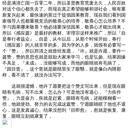
经是满清亡国一百零二年，所以圣贤教育荒废太久，人民百姓
对这个信心都失去了。而现在真正希望能够和谐社会，唯有重
新复兴起来，最快速的莫过于提倡因果教育。现在我们看到国
家领导人也都重视党员的敬畏心的培养，敬畏心怎么培养？不
学习因果哪来敬畏？他必须要深信因果，敬畏心才能出得来，
所以《感应篇》是最好的教材。宋理宗这样来推广，所以『自
是奉行者益众』，自是，从今以后，从那个时候开始，奉行
《感应篇》的人就非常的多。因为学的人多，就很有必要写一
个『赞』，所以郑清之就曾经发愿，『许』就是许愿，要作一
篇赞，赞的意思也就是鼓励大家来学习，也是弘扬。结果因缘
不具足，『未成』，没能够写成，而他的眼睛就有毛病了，
『因目眚』，这个眚就是眼睛里生了眼翳，就是像白内障那
样，看不清了，就没办法写字。
这就很遗憾，他许了愿要把这个赞文写出来，但是现在眼
睛有毛病，写不出来，怎么办？可是他没有退心，『力疾作
赞』，力是奋力，疾就是赶紧，眼睛有毛病，还能模糊看一
些，他就使劲、努力的去完成这篇赞，宁愿眼睛瞎了他也不退
心，这是发真诚心。结果没想到『目即愈』，愈就是恢复、康
复，眼睛立刻就康复了，