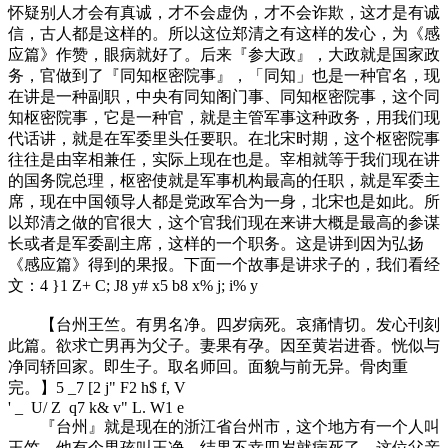
怀疑别人才会有真诚，才不会虚伪，才不会诈欺，这才是有诚
信，古人都是这样的。所以这位郑清之有这样的发心，为《感
应篇》作赞，眼病就好了。后来『参大政』，大政就是国家政
务，官做到了『同知枢密院事』，「同知」也是一种官名，现
在讲是一种副职，中央有同知阁门事、同知枢密院事，这个同
知枢密院事，它是一种官，就是主管军事这种政务，用我们现
代话讲，就是在军委里头任要职。在北宋时期，这个枢密院事
往往是由宰相兼任，实际上现在也是。宰相就等于我们现在讲
的国务院总理，枢密使就是军事机构最高的任职，就是军委主
席，现在中国领导人都是党政军合为一身，北宋也是如此。所
以郑清之做的官很大，这个官我们现在来讲大概是最高的参谋
长或者是军委副主席，这样的一个职务。这是讲到因为弘扬
《感应篇》得到的果报。下面一个故事是讲求子的，我们看经
文：
4 }1 Z+ C; J8 y# x5 b8 x% j; i% y
【台州王竺。有男名净。四岁病死。哀痛情切。发心刊刻
此篇。欲求亡男再为父子。妻果有孕。因至黄岩进香。恍似与
净同轿回家。即生子。取名师回。面貌与前无异。骨肉重
完。】
5 _7 [2 j" F2 h$ f, V
' _ U/ Z q7 k& v" L. W1 e
『台州』就是现在的浙江省台州市，这个地方有一个人叫
王竺，他有个男孩叫王净，结果不幸四岁就病死了，这位父亲