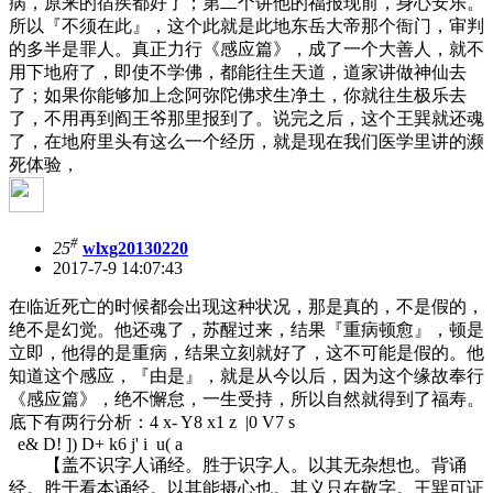
病，原来的宿疾都好了；第二个讲他的福报现前，身心安乐。
所以『不须在此』，这个此就是此地东岳大帝那个衙门，审判
的多半是罪人。真正力行《感应篇》，成了一个大善人，就不
用下地府了，即使不学佛，都能往生天道，道家讲做神仙去
了；如果你能够加上念阿弥陀佛求生净土，你就往生极乐去
了，不用再到阎王爷那里报到了。说完之后，这个王巽就还魂
了，在地府里头有这么一个经历，就是现在我们医学里讲的濒
死体验，
#
25
wlxg20130220
2017-7-9 14:07:43
在临近死亡的时候都会出现这种状况，那是真的，不是假的，
绝不是幻觉。他还魂了，苏醒过来，结果『重病顿愈』，顿是
立即，他得的是重病，结果立刻就好了，这不可能是假的。他
知道这个感应，『由是』，就是从今以后，因为这个缘故奉行
《感应篇》，绝不懈怠，一生受持，所以自然就得到了福寿。
底下有两行分析：
4 x- Y8 x1 z |0 V7 s
e& D! ]) D+ k6 j' i u( a
【盖不识字人诵经。胜于识字人。以其无杂想也。背诵
经。胜于看本诵经。以其能摄心也。其义只在敬字。王巽可证