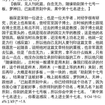
【杨琛。见人刊此篇。自念无力。随缘助刻第十七号一
板。梦神曰。已如君所刻中矣。果中第十七名进士。】
杨琛是宋朝一位进士，也是一位大学者，对经学很有研
究，历史上也有留名，曾经官至国子博士。古时候的博士跟现
在博士意思上有点不同，过去的博士就是教授，国子博士就是
国子监里头的，也就是现在讲的国立大学的教授，这是他的名
望很高。杨琛当时出身贫寒，还没有考上功名之前，他就一定
是力行《感应篇》，所以他自己见到人要刊印这篇文章，他就
很愿意一起随喜，说明他对这篇文章特别的重视，也非常愿意
去弘扬。但是『自念无力』，家里穷，拿不出什么钱来，只有
这么一点点，他没办法独立承担印刷出版的工作，所以他只能
『随缘助刻』。古时候一般通常是用木刻，像我们现在讲的付
梓，这个梓就是梓木，用梓木（一般是上等的木料）来刻，然
后再印，大概是有好多板，一块一块的，他就『助刻第十七号
板』。结果做了这桩好事，晚上就有感应，梦到神人、天神，
跟他讲，『已如君所刻中矣』，你已经得到这个功名了，因为
你发心做了这桩好事，你所得到的那个功名，考第几名？如君
所刻，你刻的是第十七号板，所以你会中第十七名。『果中第
十七名进士』，你看这感应，考上进士第十七名。
9 O4 ^9 G:
a% ]; k9 |* ~! A