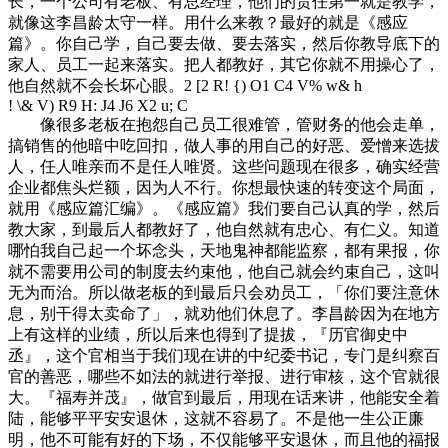
长，一个公司有老板、有总经理，他们的责任第一就是教学，
就像这李昌龄太守一样。用什么来教？最好的就是《感应
篇》。你自己学，自己要去做、要去落实，然后你教导底下的
家人、员工一起来落实。把人都教好，其它你就不用操心了，
他自然就不会长坏心眼。
2 [2 R! {) O1 C4 V% w& h
! \& V) R9 H: J4 J6 X2 u; C
像很多老板在抱怨自己员工很难管，管财务的他会走单，
搞销售的他暗中吃回扣，做人事的用自己的好恶、爱憎来选拔
人，任人唯亲而不是任人唯贤。这些问题现在很多，确实经营
企业都焦头烂额，因为人不行。你想最快速的转变这个局面，
就用《感应篇汇编》。《感应篇》我们要自己认真的学，然后
教大家，到最后人都教好了，他自然就有忠心、有仁义。知道
哪怕我自己起一个坏念头，天地鬼神都能监察，都有果报，你
就不需要用公司的制度去约束他，他自己就会约束自己，这叫
无为而治。所以做老板的到最后只会劝员工，「你们要注意休
息，别干得太卖命了」，就劝他们休息了。李昌龄因为在地方
上有这样的业绩，所以后来也得到了提拔，『历官御史中
丞』，这个官相当于我们现在讲的中纪委书记，专门是纠察百
官的善恶，哪些不如法的就进行举报、进行审核，这个官就很
大。『福寿并茂』，做官到最后，用现在话来讲，他能安全着
陆，能够平平安安退休，这就不容易了。不是他一生公正廉
明，他不可能有好的下场，不仅能够平安退休，而且他的福报