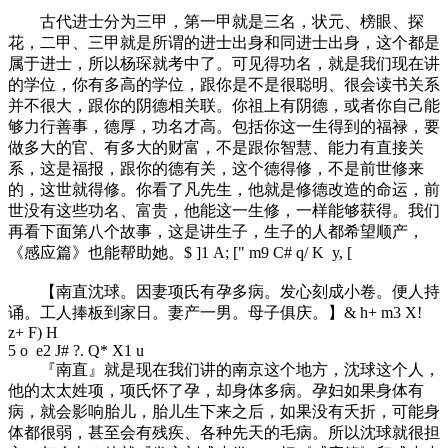
古代进士分为三甲，第一甲就是三名，状元、榜眼、探
花，二甲、三甲就是所谓的进士出身和同进士出身，这个都是
属于进士，所以杨琛就考中了。可见得功名，就是我们现在讲
的学位，你有多高的学位，跟你是不是很聪明、很会读书关系
并不很大，跟你的阴德相关联。你祖上有阴德，或者你自己能
够力行善事，德厚，功名才高。包括你这一生得到的福禄，要
做多大的官、有多大的财富，不是跟你智慧、能力有直接关
系，这是福报，跟你的德有关，这个德得修，不是前世修来
的，这世就得修。你看了凡先生，他就是修德改造的命运，前
世没有这些功名、富贵，他能这一生修，一样能够获得。我们
再看下面第八个故事，这是讲生子，生子的人都希望顺产，
《感应篇》也能帮助她。
$ ]1 A; [" m9 C# q/ K y, [
【南直沈球。因妻项氏有孕多病。发心刻成小卷。便人持
诵。工人捧板到家日。妻产一男。母子俱庆。】
& h+ m3 X!
z+ F) H
5 o e2 J# ?. Q* X1 u
『南直』就是现在我们讲的南京这个地方，沈球这个人，
他的太太姓项，项氏怀了孕，却身体多病。孕妇如果身体有
病，就会影响胎儿，胎儿生下来之后，如果没有夭折，可能身
体都很弱，甚至会有残疾、各种先天的毛病。所以沈球就很担