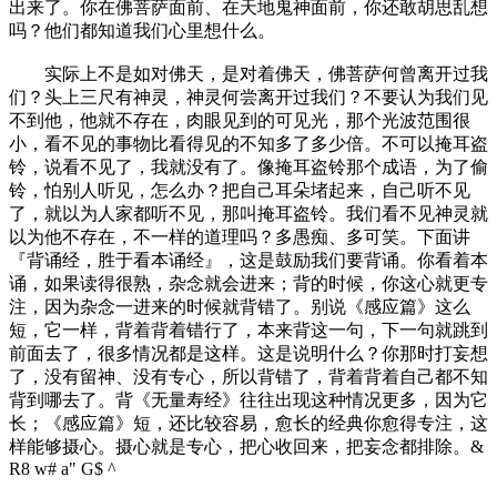
出来了。你在佛菩萨面前、在天地鬼神面前，你还敢胡思乱想
吗？他们都知道我们心里想什么。
实际上不是如对佛天，是对着佛天，佛菩萨何曾离开过我
们？头上三尺有神灵，神灵何尝离开过我们？不要认为我们见
不到他，他就不存在，肉眼见到的可见光，那个光波范围很
小，看不见的事物比看得见的不知多了多少倍。不可以掩耳盗
铃，说看不见了，我就没有了。像掩耳盗铃那个成语，为了偷
铃，怕别人听见，怎么办？把自己耳朵堵起来，自己听不见
了，就以为人家都听不见，那叫掩耳盗铃。我们看不见神灵就
以为他不存在，不一样的道理吗？多愚痴、多可笑。下面讲
『背诵经，胜于看本诵经』，这是鼓励我们要背诵。你看着本
诵，如果读得很熟，杂念就会进来；背的时候，你这心就更专
注，因为杂念一进来的时候就背错了。别说《感应篇》这么
短，它一样，背着背着错行了，本来背这一句，下一句就跳到
前面去了，很多情况都是这样。这是说明什么？你那时打妄想
了，没有留神、没有专心，所以背错了，背着背着自己都不知
背到哪去了。背《无量寿经》往往出现这种情况更多，因为它
长；《感应篇》短，还比较容易，愈长的经典你愈得专注，这
样能够摄心。摄心就是专心，把心收回来，把妄念都排除。
&
R8 w# a" G$ ^