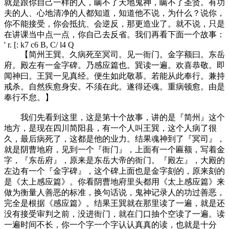
就是跟你自己一样的人，瞒不了天地鬼神，瞒不了圣贤。有功
夫的人、心地清净的人都知道，知道他不说，为什么？说你，
你不能接受，你会抵抗、会逆反，那更造业了。就不说，只是
在讲课当中点一点，你自己去反省。我们再看下面一个故事：
' r. [: k7 c6 B, C/ l4 Q
【简州王巽。久病死至冥司。见一衙门。金字额曰。东岳
府。殿左有一金字碑。乃感应篇也。巽读一遍。欢喜恭敬。即
闻神曰。王巽一见真经。便生如此敬慕。若能从此奉行。兼持
戒杀。自然疾愈身安。不须在此。遂得还魂。重病顿愈。由是
奉行不怠。】
我们先看到这里，这是第十个故事，讲的是『简州』这个
地方，是现在四川简阳县，有一个人叫王巽，这个人病了很
久，最后病死了，这都是他的业力。结果魂神到了『冥司』，
就是阴曹地府，见到一个『衙门』，上面有一个匾额，写着金
字，『东岳府』，原来是东岳大帝的衙门。『殿左』，大殿的
左边有一个『金字碑』，这个碑上面也是金字刻的，原来刻的
是《太上感应篇》。你看阴曹地府里头都用《太上感应篇》来
做为衡量人善恶的标准，换句话说，鬼神记录人的功过善恶，
完全是根据《感应篇》。结果王巽就在那里读了一遍，就是还
没有接受审判之前，没进衙门，就在门口抽个空读了一遍。读
一遍时间不长，你一个字一个字认认真真的读，也就是十分