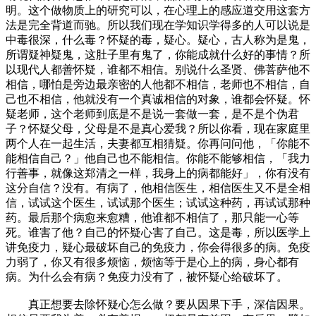
明。这个做物质上的研究可以，在心理上的感应道交用这套方
法是完全背道而驰。所以我们现在学知识学得多的人可以说是
中毒很深，什么毒？怀疑的毒，疑心。疑心，古人称为是鬼，
所谓疑神疑鬼，这肚子里有鬼了，你能成就什么好的事情？所
以现代人都善怀疑，谁都不相信。别说什么圣贤、佛菩萨他不
相信，哪怕是旁边最亲密的人他都不相信，老师也不相信，自
己也不相信，他就没有一个真诚相信的对象，谁都会怀疑。怀
疑老师，这个老师到底是不是说一套做一套，是不是个伪君
子？怀疑父母，父母是不是真心爱我？所以你看，现在家庭里
两个人在一起生活，夫妻都互相猜疑。你再问问他，「你能不
能相信自己？」他自己也不能相信。你能不能够相信，「我力
行善事，就像这郑清之一样，我身上的病都能好」，你有没有
这分自信？没有。有病了，他相信医生，相信医生又不是全相
信，试试这个医生，试试那个医生；试试这种药，再试试那种
药。最后那个病愈来愈糟，他谁都不相信了，那只能一心等
死。谁害了他？自己的怀疑心害了自己。这是毒，所以医学上
讲免疫力，疑心最破坏自己的免疫力，你会得很多的病。免疫
力弱了，你又有很多烦恼，烦恼等于是心上的病，身心都有
病。为什么会有病？免疫力没有了，被怀疑心给破坏了。
真正想要去除怀疑心怎么做？要从因果下手，深信因果。