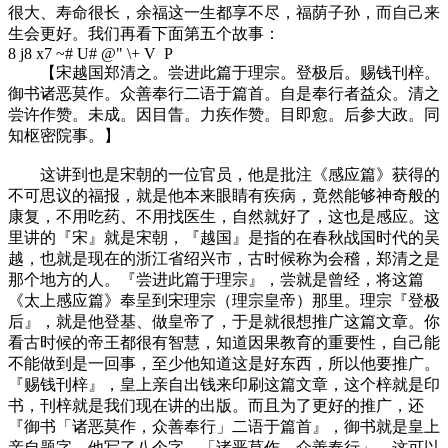
很大、寿命很长，余福这一生都享不尽，福荫子孙，而自己来
生会更好。我们再看下面第五个故事：
8 j8 x7 ~# U# @" \+ V P
【宋越国郑清之。尝进此篇于理宗。登极后。赐钱刊梓。
御书诸恶莫作。众善奉行二语于篇首。自是奉行者益众。清之
尝许作赞。未成。因目眚。力疾作赞。目即愈。后参大政。同
知枢密院事。】
这讲到也是宋朝的一位官员，他是批注《感应篇》获得的
不可思议的福报，就是他本来眼睛有疾病，竟然能够神奇般的
康复，不用吃药、不用找医生，自然就好了，这也是感应。这
里讲的『宋』就是宋朝，『越国』是指的在春秋战国时代的吴
越，也就是现在的浙江省绍兴市，古时候称为会稽，郑清之是
那个地方的人。『尝进此篇于理宗』，尝就是曾经，将这篇
《太上感应篇》奉呈到宋理宗（理宗皇帝）那里。理宗『登极
后』，就是他登基、做皇帝了，于是就很想推广这篇文章。你
看古时候的帝王都很有智慧，知道因果教育的重要性，自己能
不能做到是一回事，至少他知道这是好东西，所以他要推广。
『赐钱刊梓』，皇上亲自出钱来印刷这篇文章，这个梓就是印
书，刊梓就是我们现在讲的出版。而且为了更好的推广，还
『御书「诸恶莫作，众善奉行」二语于篇首』，御书就是皇上
亲自题字，他写了八个字，「诸恶莫作，众善奉行」，这可以