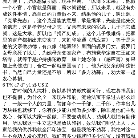
就方便了，所以想做功德，现在容易。『以薄宦未果』，他做
一个小官，小官就是薄宦，薪水就很低，所以未果，就没有办
成这件事情，靠自己的力量做不来。结果他的儿子，叫汪源，
『克承先志』，这个克是能的意思，承是继承，先志是他先父
的遗志，这是孝养父母之志，父亲有未成的宿愿，儿子把它成
就，这是大孝。所以他『捐产刻成』，这个儿子很难得，把家
里的财产都捐出来变卖了，来刻印流通《感应篇》，等于是为
他的父亲做功德，有点像《地藏经》里面的婆罗门女。婆罗门
女母亲死了以后，为她母亲变卖家产，布施觉华定自在王如来
塔寺，就等于是护持佛陀教育，加上她念佛（《感应篇》如果
加上念佛法门，合在一起就更圆满了）。他为他父亲刻印这部
书，当然自己力量还是不够，所以『多方劝募』，劝大家一起
发心募捐。
6 T% a7 d" y1 s$ U$ Z
古时候的人纯朴，所以募捐的形式很可行，现在募捐我们
也不提倡，为什么？一来现在印刷、流通法宝不像过去那么难
了，一般一个人的力量，譬如印个一千部、二千部，你拿出几
万块钱也就够了，你有多少能力就做多少事，除非是他们主动
发心，你可以大家一起做。不要去劝别人，劝别人就怕有副作
用。所以我这一生立志也是效法印祖，效法我们师父上人，人
家给我的供养我就全部印法宝，但是我绝不劝募，我绝对这一
生不会劝人发心来印。我们有多少钱就印多少法宝，没有钱就