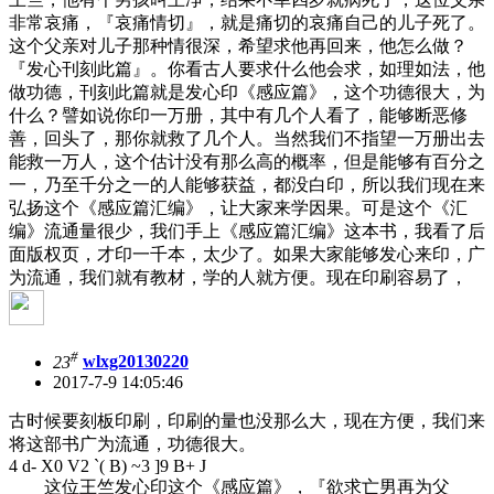
非常哀痛，『哀痛情切』，就是痛切的哀痛自己的儿子死了。
这个父亲对儿子那种情很深，希望求他再回来，他怎么做？
『发心刊刻此篇』。你看古人要求什么他会求，如理如法，他
做功德，刊刻此篇就是发心印《感应篇》，这个功德很大，为
什么？譬如说你印一万册，其中有几个人看了，能够断恶修
善，回头了，那你就救了几个人。当然我们不指望一万册出去
能救一万人，这个估计没有那么高的概率，但是能够有百分之
一，乃至千分之一的人能够获益，都没白印，所以我们现在来
弘扬这个《感应篇汇编》，让大家来学因果。可是这个《汇
编》流通量很少，我们手上《感应篇汇编》这本书，我看了后
面版权页，才印一千本，太少了。如果大家能够发心来印，广
为流通，我们就有教材，学的人就方便。现在印刷容易了，
#
23
wlxg20130220
2017-7-9 14:05:46
古时候要刻板印刷，印刷的量也没那么大，现在方便，我们来
将这部书广为流通，功德很大。
4 d- X0 V2 `( B) ~3 ]9 B+ J
这位王竺发心印这个《感应篇》，『欲求亡男再为父