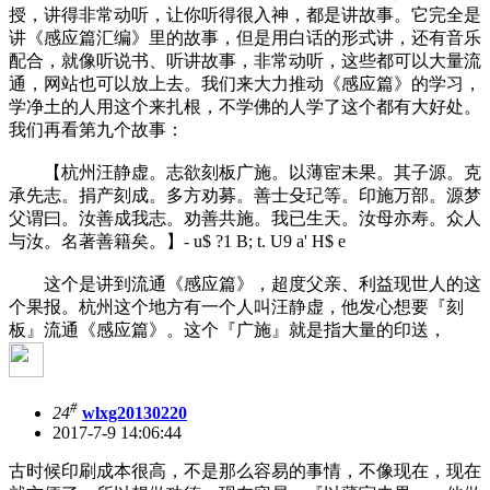
授，讲得非常动听，让你听得很入神，都是讲故事。它完全是
讲《感应篇汇编》里的故事，但是用白话的形式讲，还有音乐
配合，就像听说书、听讲故事，非常动听，这些都可以大量流
通，网站也可以放上去。我们来大力推动《感应篇》的学习，
学净土的人用这个来扎根，不学佛的人学了这个都有大好处。
我们再看第九个故事：
【杭州汪静虚。志欲刻板广施。以薄宦未果。其子源。克
承先志。捐产刻成。多方劝募。善士殳玘等。印施万部。源梦
父谓曰。汝善成我志。劝善共施。我已生天。汝母亦寿。众人
与汝。名著善籍矣。】
- u$ ?1 B; t. U9 a' H$ e
这个是讲到流通《感应篇》，超度父亲、利益现世人的这
个果报。杭州这个地方有一个人叫汪静虚，他发心想要『刻
板』流通《感应篇》。这个『广施』就是指大量的印送，
#
24
wlxg20130220
2017-7-9 14:06:44
古时候印刷成本很高，不是那么容易的事情，不像现在，现在