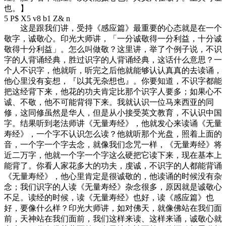
也。】
5 P$ X5 v8 b1 Z& n
这是跟我们讲，受持《感应篇》最重要的心态就是在一个
敬字，诚敬心。印光大师讲，「一分诚敬得一分利益，十分诚
敬得十分利益」。怎么叫做敬？这里讲，举了个例子说，不识
字的人背诵经典，胜过识字的人背诵经典，这话什么意思？一
个人不识字，他就听，听完之后他就能够认认真真的去读诵，
他心里没有妄想，『以其无杂想也』。你要知道，不识字都能
把这经背下来，他花的功夫肯定比那个识字人要多；如果心不
诚、不敬，他不可能背得下来。我就认识一位马来西亚的同
修，这同修虽然是华人，但是从小接受英文教育，不认识中国
字。结果听到老法师讲《无量寿经》，他就发心来读诵《无量
寿经》，一个字不认识怎么读？他就听那个光盘，照着上面的
音，一个字一个字去念，就像我们念咒一样，《无量寿经》将
近二万字，他就一个字一个字这么硬把它读下来，现在基本上
能背了。你看人家花多大的功夫，虔诚，不识字的人都能背诵
《无量寿经》，他心里肯定是很诚敬的，他读诵的时候没有杂
念；我们识字的人读《无量寿经》杂念很多，原因就是诚敬心
不足。读经的时候，读《无量寿经》也好，读《感应篇》也
好，要像什么样？印光大师讲，如对佛天，就像佛站在我们面
前，天神站在我们面前，我们这样来读、这样来诵，诚敬心就