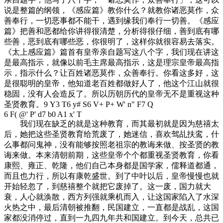
说是整篇的纲领，《感应篇》教你什么？就教你诸恶莫作，众
善奉行，一切恶事都不能干，遇到缘我们奉行一切善。《感应
篇》把善和恶都给你讲得很清楚，分析得很仔细，善到底有哪
些善，恶到底有哪些恶，你很明了，这样你就很容易去落实。
《太上感应篇》篇首有皇帝亲自题写这八个字，我们现在讲这
是最高指示，就像以前毛主席最高指示，这是理宗皇帝最高指
示，指示什么？让百姓诸恶莫作，众善奉行。你看这多好，这
是很聪明的皇帝，他知道老百姓都做好人了，他这个江山就很
稳固，没有人会造反了。所以历朝历代的皇帝无不是重视这种
圣贤教育。
9 Y3 T6 y# S6 V+ P+ W' n" F7 Q
6 F( @' P' d7 b0 A1 x' T
我们现在缺乏的就是这种教育，而其最初就是因为慈禧太
后，她把这些圣贤教育给荒废了，她迷信，喜欢驾乩扶鸾，什
么事都问鬼神，没有能够按照老祖宗的教诲来做、按圣贤的教
诲来做。本来清朝前期，这些皇帝个个都重视圣贤教育，你看
康熙、雍正、乾隆，他们自己本身都是国学家，儒释道都通，
而且也力行，所以有康乾盛世。到了中叶以后，皇帝慢慢也就
开始轻忽了，到慈禧整个就把它废掉了。这一废，国力就大
衰，人心就涣散，西方列强就乘机而入，让这国家陷入了水深
火热之中，最后清朝被推翻，民国建立，一直都是战乱，这国
家都没消停过，直到一九四九年共和国建立。到今天，总共已