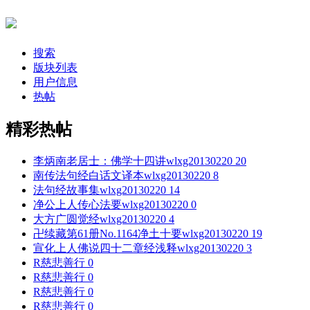
搜索
版块列表
用户信息
热帖
精彩热帖
李炳南老居士：佛学十四讲
wlxg20130220
20
南传法句经白话文译本
wlxg20130220
8
法句经故事集
wlxg20130220
14
净公上人传心法要
wlxg20130220
0
大方广圆觉经
wlxg20130220
4
卍续藏第61册No.1164净土十要
wlxg20130220
19
宣化上人佛说四十二章经浅释
wlxg20130220
3
R
慈悲善行
0
R
慈悲善行
0
R
慈悲善行
0
R
慈悲善行
0