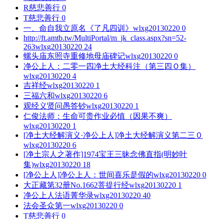
R
慈悲善行
0
T
慈悲善行
0
一、命自我立原名《了凡四训》
wlxg20130220
0
http://ft.amtb.tw/MultiPortal/m_jk_class.aspx?sn=52-
263
wlxg20130220
24
螺头庙东照寺重修地母庙碑记
wlxg20130220
0
净公上人：二零一四净土大经科注（第三四Ｏ集）
wlxg20130220
4
吉祥经
wlxg20130220
1
三福六和
wlxg20130220
6
观经义贤问愚答钞
wlxg20130220
1
仁俊法师：生命可贵作业必慎（因果不爽）
wlxg20130220
1
[净土大经解演义·净公上人]净土大经解演义第二三０
wlxg20130220
6
[净土宗人之著作]1974宝王三昧念佛直指(明妙叶
集)
wlxg20130220
18
[净公上人]净公上人：世间喜乐是假的
wlxg20130220
0
大正藏第32册No.1662菩提行经
wlxg20130220
1
净公上人法语菁华录
wlxg20130220
40
法会圣众第一
wlxg20130220
0
T
慈悲善行
0