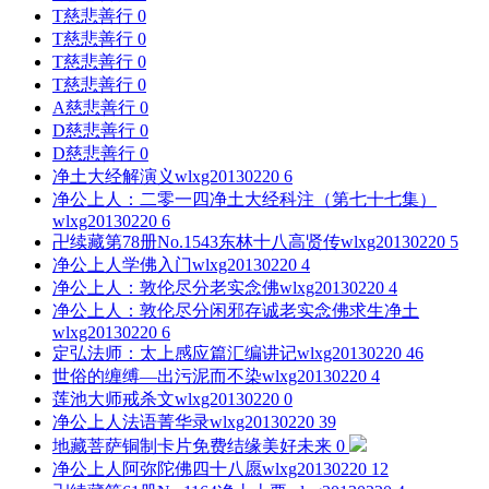
T
慈悲善行
0
T
慈悲善行
0
T
慈悲善行
0
T
慈悲善行
0
A
慈悲善行
0
D
慈悲善行
0
D
慈悲善行
0
净土大经解演义
wlxg20130220
6
净公上人：二零一四净土大经科注（第七十七集）
wlxg20130220
6
卍续藏第78册No.1543东林十八高贤传
wlxg20130220
5
净公上人学佛入门
wlxg20130220
4
净公上人：敦伦尽分老实念佛
wlxg20130220
4
净公上人：敦伦尽分闲邪存诚老实念佛求生净土
wlxg20130220
6
定弘法师：太上感应篇汇编讲记
wlxg20130220
46
世俗的缠缚—出污泥而不染
wlxg20130220
4
莲池大师戒杀文
wlxg20130220
0
净公上人法语菁华录
wlxg20130220
39
地藏菩萨铜制卡片免费结缘
美好未来
0
净公上人阿弥陀佛四十八愿
wlxg20130220
12