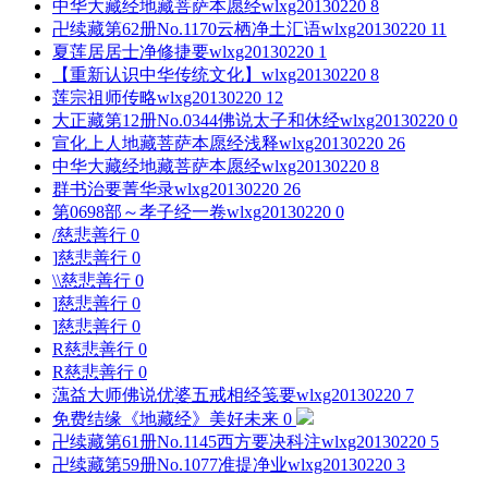
中华大藏经地藏菩萨本愿经
wlxg20130220
8
卍续藏第62册No.1170云栖净土汇语
wlxg20130220
11
夏莲居居士净修捷要
wlxg20130220
1
【重新认识中华传统文化】
wlxg20130220
8
莲宗祖师传略
wlxg20130220
12
大正藏第12册No.0344佛说太子和休经
wlxg20130220
0
宣化上人地藏菩萨本愿经浅释
wlxg20130220
26
中华大藏经地藏菩萨本愿经
wlxg20130220
8
群书治要菁华录
wlxg20130220
26
第0698部～孝子经一卷
wlxg20130220
0
/
慈悲善行
0
]
慈悲善行
0
\\
慈悲善行
0
]
慈悲善行
0
]
慈悲善行
0
R
慈悲善行
0
R
慈悲善行
0
蕅益大师佛说优婆五戒相经笺要
wlxg20130220
7
免费结缘《地藏经》
美好未来
0
卍续藏第61册No.1145西方要决科注
wlxg20130220
5
卍续藏第59册No.1077准提净业
wlxg20130220
3