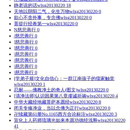
静老说的话
wlxg20130220
18
天地以阴阳二气，化生万物
wlxg20130220
0
欲心不贪外事，专念佛
wlxg20130220
0
菩提行经卷第一
wlxg20130220
0
N
慈悲善行
0
/
慈悲善行
0
]
慈悲善行
0
]
慈悲善行
0
\
慈悲善行
0
/
慈悲善行
0
\
慈悲善行
0
\
慈悲善行
0
[学弟子规]文化自信心：一群江南孩子的儒家触觉
wlxg20130220
1
忍耐——佛教净土的奇人(图文)
wlxg20130220
0
[清净法师]认识因果第八章虔诚祈祷
wlxg20130220
4
中华大藏经地藏菩萨本愿经
wlxg20130220
8
闭关专修净业，当以念佛为正行
wlxg20130220
0
卍续藏第61册No.1165西方合论标注
wlxg20130220
3
宣化上人药师琉璃光如来本愿功德经浅释
wlxg20130220
41