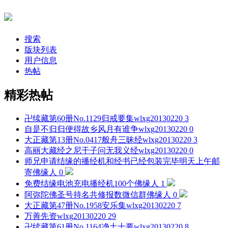
搜索
版块列表
用户信息
热帖
精彩热帖
卍续藏第60册No.1129归戒要集
wlxg20130220
3
自是不归归便得故乡风月有谁争
wlxg20130220
0
大正藏第13册No.0417般舟三昧经
wlxg20130220
3
高丽大藏经之尼干子问无我义经
wlxg20130220
0
师兄申请结缘的播经机和经书已经包装完毕明天上午邮
寄
佛缘人
0
免费结缘电池充电播经机100个
佛缘人
1
阿弥陀佛圣号持名共修报数微信群
佛缘人
0
大正藏第47册No.1958安乐集
wlxg20130220
7
万善先资
wlxg20130220
29
卍续藏第61册No.1164净土十要
wlxg20130220
8