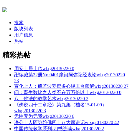
搜索
版块列表
用户信息
热帖
精彩热帖
周安士居士传
wlxg20130220
0
卍续藏第22册No.0401摩诃阿弥陀经衷论
wlxg20130220
23
宣化上人：般若波罗蜜多心经非台颂解
wlxg20130220
27
问：畜生数比之人类不在万万倍以上
wlxg20130220
0
八、佛法的教学艺术
wlxg20130220
2
《佛说四十二章经》第九集（档名15-01-09）
wlxg20130220
3
无性无为无我
wlxg20130220
6
净公上人阿弥陀佛四十八大愿讲记
wlxg20130220
42
中国传统教学系列-四书选读
wlxg20130220
2