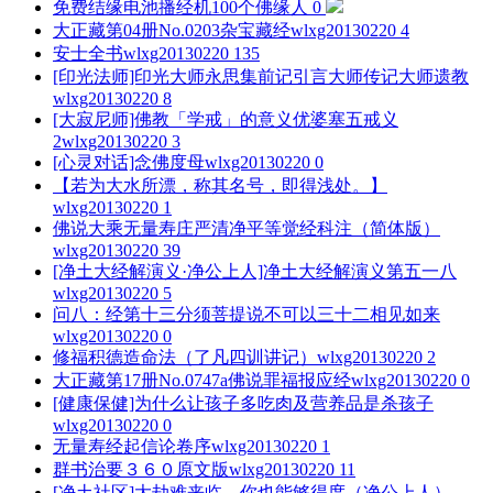
免费结缘电池播经机100个
佛缘人
0
大正藏第04册No.0203杂宝藏经
wlxg20130220
4
安士全书
wlxg20130220
135
[印光法师]印光大师永思集前记引言大师传记大师遗教
wlxg20130220
8
[大寂尼师]佛教「学戒」的意义优婆塞五戒义
2
wlxg20130220
3
[心灵对话]念佛度母
wlxg20130220
0
【若为大水所漂，称其名号，即得浅处。】
wlxg20130220
1
佛说大乘无量寿庄严清净平等觉经科注（简体版）
wlxg20130220
39
[净土大经解演义·净公上人]净土大经解演义第五一八
wlxg20130220
5
问八：经第十三分须菩提说不可以三十二相见如来
wlxg20130220
0
修福积德造命法（了凡四训讲记）
wlxg20130220
2
大正藏第17册No.0747a佛说罪福报应经
wlxg20130220
0
[健康保健]为什么让孩子多吃肉及营养品是杀孩子
wlxg20130220
0
无量寿经起信论卷序
wlxg20130220
1
群书治要３６０原文版
wlxg20130220
11
[净土社区]大劫难来临，你也能够得度（净公上人）