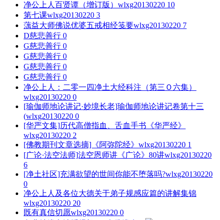
净公上人百贤谭（增订版）
wlxg20130220
10
第七课
wlxg20130220
3
蕅益大师佛说优婆五戒相经笺要
wlxg20130220
7
D
慈悲善行
0
G
慈悲善行
0
G
慈悲善行
0
G
慈悲善行
0
G
慈悲善行
0
净公上人：二零一四净土大经科注（第三Ｏ六集）
wlxg20130220
0
[瑜伽师地论讲记·妙境长老]瑜伽师地论讲记卷第十三
(
wlxg20130220
0
[华严文集]历代高僧指血、舌血手书《华严经》
wlxg20130220
2
[佛教期刊文章选摘]《阿弥陀经》
wlxg20130220
1
[广论·法空法师]法空恩师讲《广论》80讲
wlxg20130220
6
[净土社区]充满欲望的世间你能不堕落吗?
wlxg20130220
0
净公上人及各位大德关于弟子规感应篇的讲解集锦
wlxg20130220
20
既有真信切愿
wlxg20130220
0