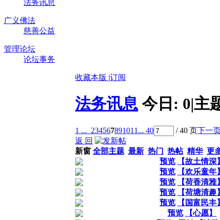
法务讯息
广义佛法
慈善公益
管理论坛
论坛事务
收藏本版
|
订阅
法务讯息
今日:
0
|
主
1 ...
2
3
4
5
6
7
8
9
10
11
... 40
/ 40 页
下一
返 回
新窗
全部主题
最新
热门
热帖
精华
更
预览
【故土情深
预览
【欢乐童年
预览
【荷香清雅
预览
【荷塘清趣
预览
【国富民丰
预览
【心愿】