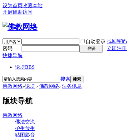
设为首页
收藏本站
开启辅助访问
找回密码
自动登录
密码
立即注册
登录
快捷导航
论坛
BBS
搜索
搜索
佛教网络
»
论坛
›
佛教网络
›
法务讯息
版块导航
佛教网络
佛法交流
护生放生
贴图影音