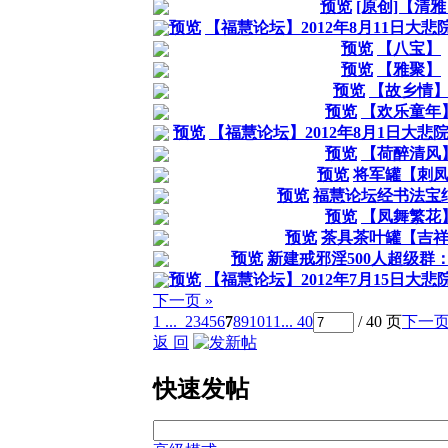
预览
[原创]【清
预览
【福慧论坛】2012年8月11日大
预览
【八宝】
预览
【雅聚】
预览
【故乡情
预览
【欢乐童年
预览
【福慧论坛】2012年8月1日大
预览
【荷醉清风
预览
将军罐【刺
预览
福慧论坛经书法宝
预览
【凤舞繁花
预览
茶具茶叶罐【吉
预览
新建戒邪淫500人超级群：16
预览
【福慧论坛】2012年7月15日大
下一页 »
1 ...
2
3
4
5
6
7
8
9
10
11
... 40
/ 40 页
下一
返 回
快速发帖