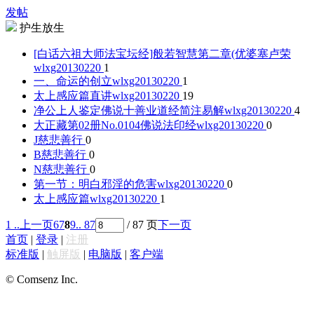
发帖
护生放生
[白话六祖大师法宝坛经]般若智慧第二章(优婆塞卢荣
wlxg20130220
1
一、命运的创立
wlxg20130220
1
太上感应篇直讲
wlxg20130220
19
净公上人鉴定佛说十善业道经简注易解
wlxg20130220
4
大正藏第02册No.0104佛说法印经
wlxg20130220
0
J
慈悲善行
0
B
慈悲善行
0
N
慈悲善行
0
第一节：明白邪淫的危害
wlxg20130220
0
太上感应篇
wlxg20130220
1
1 ..
上一页
6
7
8
9
.. 87
/ 87 页
下一页
首页
|
登录
|
注册
标准版
|
触屏版
|
电脑版
|
客户端
© Comsenz Inc.