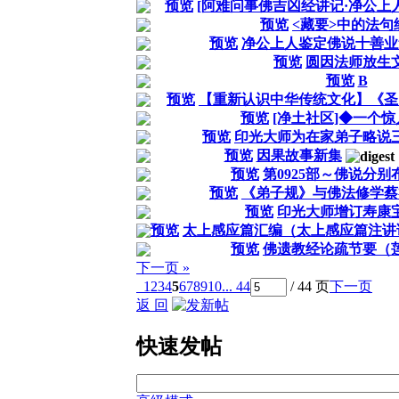
预览
[阿难问事佛吉凶经讲记·净公上
预览
<藏要>中的法句
预览
净公上人鉴定佛说十善业
预览
圆因法师放生
预览
B
预览
【重新认识中华传统文化】《圣
预览
[净土社区]◆一个
预览
印光大师为在家弟子略说
预览
因果故事新集
预览
第0925部～佛说分
预览
《弟子规》与佛法修学蔡
预览
印光大师增订寿康
预览
太上感应篇汇编（太上感应篇注讲
预览
佛遗教经论疏节要（
下一页 »
1
2
3
4
5
6
7
8
9
10
... 44
/ 44 页
下一页
返 回
快速发帖