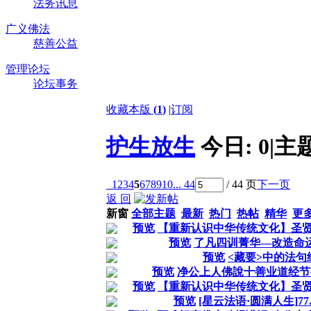
法务讯息
广义佛法
慈善公益
管理论坛
论坛事务
收藏本版
(
1
)
|
订阅
护生放生
今日:
0
|
主
1
2
3
4
5
6
7
8
9
10
... 44
/ 44 页
下一页
返 回
新窗
全部主题
最新
热门
热帖
精华
更
预览
【重新认识中华传统文化】圣贤
预览
了凡四训菁华—改造命
预览
<藏要>中的法句
预览
净公上人佛說十善业道经节
预览
【重新认识中华传统文化】圣贤
预览
[星云法语·圆满人生]7