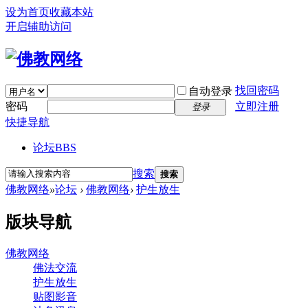
设为首页
收藏本站
开启辅助访问
找回密码
自动登录
密码
立即注册
登录
快捷导航
论坛
BBS
搜索
搜索
佛教网络
»
论坛
›
佛教网络
›
护生放生
版块导航
佛教网络
佛法交流
护生放生
贴图影音