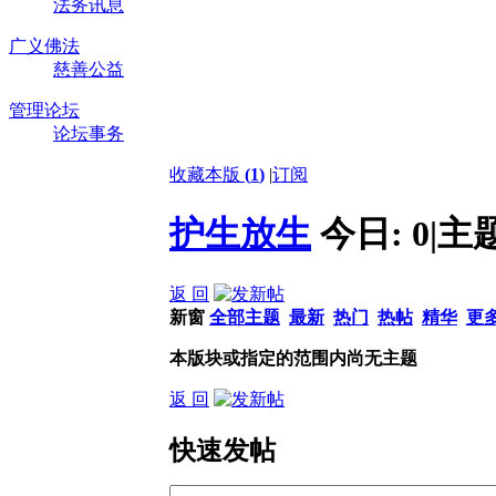
法务讯息
广义佛法
慈善公益
管理论坛
论坛事务
收藏本版
(
1
)
|
订阅
护生放生
今日:
0
|
主
返 回
新窗
全部主题
最新
热门
热帖
精华
更
本版块或指定的范围内尚无主题
返 回
快速发帖