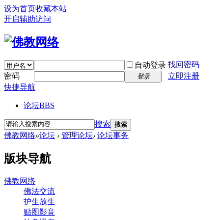
设为首页
收藏本站
开启辅助访问
找回密码
自动登录
密码
立即注册
登录
快捷导航
论坛
BBS
搜索
搜索
佛教网络
»
论坛
›
管理论坛
›
论坛事务
版块导航
佛教网络
佛法交流
护生放生
贴图影音