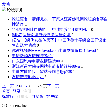
发帖
论坛事务
论坛更名，请师兄改一下原来江苏佛教网论坛的名字
自
性清净
1
114易学网址自助链-----申请链接
114易学网址
0
[建议]弘慧论坛申请链接
弘慧论坛
2
[公告]【绣佛功德传天下】中国佛教十字绣全国开设销
售点
绣大功德
0
佛教视频网www.fovod.com申请友情链接！
fovod
1
申请撤消友情连接
逸尘
1
广东国恩寺申请友情链接
liu
4
浙江新昌大佛寺网站申请友情连接
88yu
1
申请友情链接，望站长同意
fjyp739
1
友情链接
lisaisouya
3
上一页
1
2
3
4
.. 5
/ 5 页
下一页
首页
|
登录
|
注册
标准版
|
触屏版
|
电脑版
|
客户端
© Comsenz Inc.