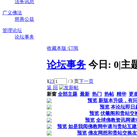
法务讯息
广义佛法
慈善公益
管理论坛
论坛事务
收藏本版
|
订阅
论坛事务
今日:
0
|
主
1
2
3
/ 3 页
下一页
返 回
新窗
全部主题
最新
热门
热帖
精华
更
预览
新版本升级，有
预览
本论坛即日
预览
伏羲阁和贵站交
预览
全球佛教资讯网请
预览
如是我闻佛教网申请与贵站互建友情链接
预览
佛友网想和贵站交换友情链接