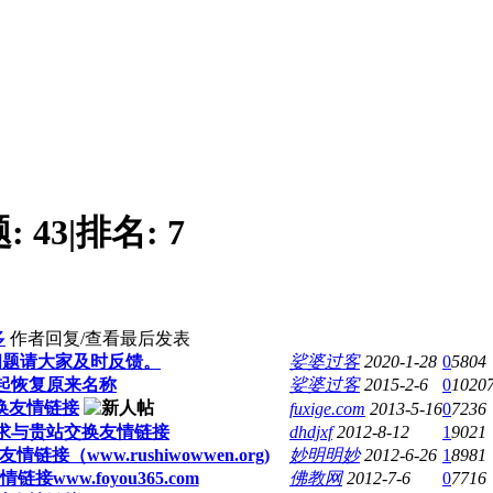
题:
43
|
排名:
7
多
作者
回复/查看
最后发表
问题请大家及时反馈。
娑婆过客
2020-1-28
0
5804
起恢复原来名称
娑婆过客
2015-2-6
0
1020
换友情链接
fuxige.com
2013-5-16
0
7236
求与贵站交换友情链接
dhdjxf
2012-8-12
1
9021
（www.rushiwowwen.org)
妙明明妙
2012-6-26
1
8981
www.foyou365.com
佛教网
2012-7-6
0
7716