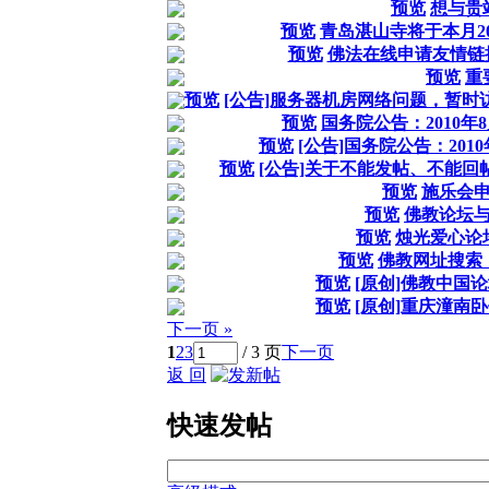
预览
想与贵
预览
青岛湛山寺将于本月2
预览
佛法在线申请友情链接http:
预览
重
预览
[公告]服务器机房网络问题，暂
预览
国务院公告：2010年
预览
[公告]国务院公告：201
预览
[公告]关于不能发帖、不能回
预览
施乐会
预览
佛教论坛
预览
烛光爱心论
预览
佛教网址搜索
预览
[原创]佛教中国
预览
[原创]重庆潼南
下一页 »
1
2
3
/ 3 页
下一页
返 回
快速发帖