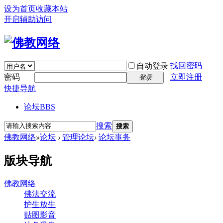
设为首页
收藏本站
开启辅助访问
找回密码
自动登录
密码
立即注册
登录
快捷导航
论坛
BBS
搜索
搜索
佛教网络
»
论坛
›
管理论坛
›
论坛事务
版块导航
佛教网络
佛法交流
护生放生
贴图影音