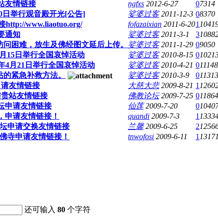
站友情链接
ngfxs
2012-6-27
0
7314
0日举行观音殿开光[公告]
娑婆过客
2011-12-3
0
8370
//www.liaotuo.org/
fofazaixian
2011-6-20
1
1041
要通知
娑婆过客
2011-3-1
3
1088
时访问困难，放生及佛经图文延后上传。
娑婆过客
2011-1-29
0
9050
8月15日举行全国哀悼活动
娑婆过客
2010-8-15
0
1021
0年4月21日举行全国哀悼活动
娑婆过客
2010-4-21
0
11148
帖的紧急补救方法。
娑婆过客
2010-3-9
0
1131
申请友情链接
大慈大悲
2009-8-21
1
1260
与贵站友情链接
佛教论坛
2009-7-25
0
1186
坛申请友情链接
仙莲
2009-7-20
0
1040
，申请友情链接！
quandi
2009-7-3
1
1333
论坛申请交换友情链接
兰馨
2009-6-25
2
1256
卧佛寺申请友情链接！
tnwofosi
2009-6-11
1
1317
还可输入
80
个字符